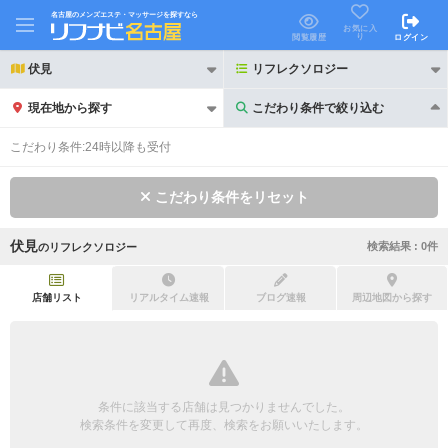
名古屋のメンズエステ・マッサージを探すなら
お気に入
り
閲覧履歴
ログイン
伏見
リフレクソロジー
現在地から探す
こだわり条件で絞り込む
こだわり条件で絞り込む
こだわり条件:
24時以降も受付
こだわり条件をリセット
伏見
検索結果 :
0
件
の
リフレクソロジー
21時以降も受付
24時以降も受付
初回割引あり
リピーター割引あり
店舗リスト
リアルタイム速報
ブログ速報
周辺地図から探す
団体割引
ポイントカード有
キャッシュレス決済OK
領収証発行可
条件に該当する店舗は見つかりませんでした。
2名様歓迎
団体様歓迎
検索条件を変更して再度、検索をお願いいたします。