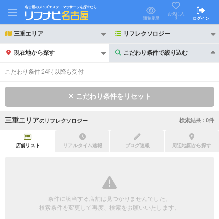
名古屋のメンズエステ・マッサージを探すなら
お気に入
り
閲覧履歴
ログイン
三重エリア
リフレクソロジー
現在地から探す
こだわり条件で絞り込む
こだわり条件で絞り込む
こだわり条件:
24時以降も受付
こだわり条件をリセット
三重エリア
検索結果 :
0
件
の
リフレクソロジー
21時以降も受付
24時以降も受付
初回割引あり
リピーター割引あり
店舗リスト
リアルタイム速報
ブログ速報
周辺地図から探す
団体割引
ポイントカード有
キャッシュレス決済OK
領収証発行可
条件に該当する店舗は見つかりませんでした。
2名様歓迎
団体様歓迎
検索条件を変更して再度、検索をお願いいたします。