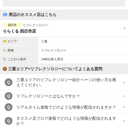
完全個室
半個室あり
ペアルームあり
シャワー室完備
周辺のオススメ店はこちら
フットバスあり
岩盤浴あり
四日市
リフレクソロジー
りらくる 四日市店
専用駐車場あり
有資格者在籍
エリア
三重
日本人スタッフのみ
女性スタッフのみ
業種
リフレクソロジー
スタッフ指名可
Ｗセラピスト
こだわり条件
24時以降も受付
三重エリア×リフレクソロジーについてよくある質問
駅から徒歩5分以内
三重エリアのリフレクソロジー紹介ページの使い方を教
Q
こだわり条件を変更
えてください。
リフレクソロジーとはなんですか？
Q
閉じる
リアルタイム速報でどのような情報が配信されますか？
Q
オススメ店ブログ速報でどのような情報が配信されます
Q
か？