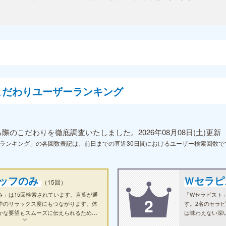
こだわりユーザーランキング
のこだわりを徹底調査いたしました。2026年08月08日(土)更新
ランキング」の各回数表記は、前日までの直近30日間におけるユーザー検索回数で
ッフのみ
Ｗセラ
（15回）
み」は15回検索されています。言葉が通
「Wセラピスト
2
中のリラックス度にもつながります。体
す。2名のセラ
かな要望もスムーズに伝えられるため、
は味わえない深
施術を受けやすいのが魅力です。
す。ちょっと贅