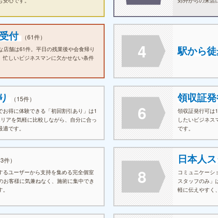
く、施術前から
気にせず利用で
におすすめの条
も受付
（61件）
4
駅から徒
な店舗は61件。平日の残業後や会食帰り
、忙しいビジネスマンに欠かせない条件
あり
領収証
（15件）
6
でお得に体験できる「初回割引あり」は1
領収証発行可は
エリアを気軽に比較しながら、自分に合っ
したいビジネス
最適です。
です。
日本人ス
13件）
8
するユーザーから支持を集める完全個室
コミュニケーシ
他のお客様に気兼ねなく、施術に集中でき
スタッフのみ」
す。
軽に伝えやすく
特徴です。