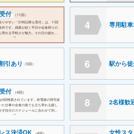
も受付
（11回）
4
りやすい「21時以降も受付」は、11回
専用駐車
条件です。残業が続く平日や会食帰りの
ち寄れる手軽さが魅力。その日の疲れを
したい方にとって、外せない条件のひと
6
割引あり
駅から徒
（5回）
も受付
（4回）
8
」は4回検索されています。終電後の帰宅途
2名様歓
いた仕事や会食の後でも立ち寄れる嬉し
せず自分のスケジュールに合わせて利用
のユーザーに支持されています。
レス決済OK
女性ス
（4回）