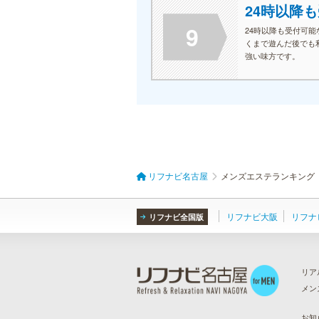
24時以降
9
24時以降も受付可
くまで遊んだ後でも
強い味方です。
リフナビ名古屋
メンズエステランキング
リフナビ大阪
リフナ
リフナビ全国版
リア
メン
ら
）
お知