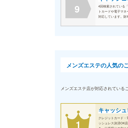
9
4回検索されている
トカードや電子マネ
対応しています。財
め、急な予約や出張
です。
メンズエステの人気の
メンズエステ店が対応されているこだ
キャッシュ
クレジットカード・
1
ッシュレス決済OK
き、出張帰りの方に