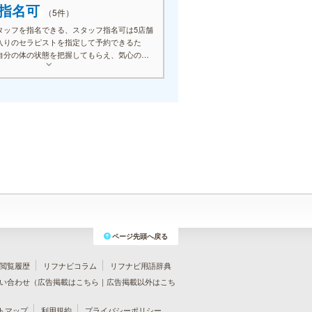
フ指名可
（5件）
タッフを指名できる、スタッフ指名可は5店舗
入りのセラピストを指定して予約できるた
自分の体の状態を把握してもらえ、気心の知
リラックスして施術を受けられます。相性の
と長く付き合えることで、通うのが楽しみに
におすすめの条件です。
ページ先頭へ戻る
閲覧履歴
リフナビコラム
リフナビ用語辞典
い合わせ（
広告掲載はこちら
｜
広告掲載以外はこち
トマップ
利用規約
プライバシーポリシー