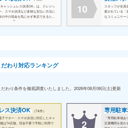
10
「キャッシュレス決済OK」は、クレジッ
スタッフが全員
ー、スマホ決済など多様な支払い方法に
索されている「
布の中の現金を気にせず来店できるた
なコミュニケー
帰りでもスムーズに利用できるのが魅力
の施術スタイル
こだわり対応ランキング
わり条件を徹底調査いたしました。2026年08月08日(土)更新
レス決済OK
専用駐
（74件）
電子マネー・スマホ決済に対応したキャ
「専用駐車場あ
2
店舗は74店舗。現金不要で手軽に利用で
交通機関を使わ
も安心です。
郊外からの来店