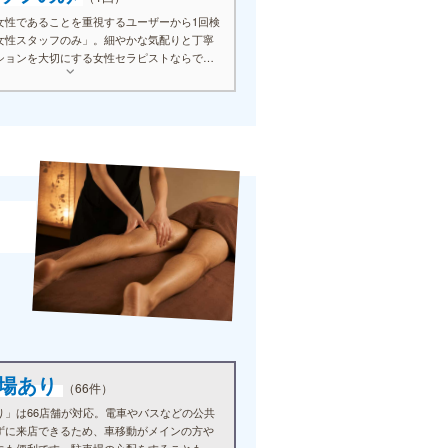
女性であることを重視するユーザーから1回検
女性スタッフのみ」。細やかな気配りと丁寧
ションを大切にする女性セラピストならでは
が、多くのリピーターを生み出しています。
車場あり
（66件）
り」は66店舗が対応。電車やバスなどの公共
ずに来店できるため、車移動がメインの方や
にも便利です。駐車場の心配をすることもな