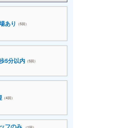
場あり
（5回）
歩5分以内
（5回）
迎
（4回）
タッフのみ
（1回）