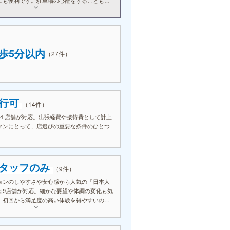
余裕を持って過ごせるのが魅力です。時間を
きるため、施術後もゆっくりと過ごしたい方
件です。
歩5分以内
（27件）
発行可
（14件）
14 店舗が対応。出張経費や接待費として計上
マンにとって、店選びの重要な条件のひとつ
タッフのみ
（9件）
ョンのしやすさや安心感から人気の「日本人
は9店舗が対応。細かな要望や体調の変化も気
、初回から満足度の高い体験を得やすいのが