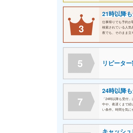
21時以降
仕事帰りでも予約が取
3
検索されている人気
夜でも、そのまま立
その日のうちに癒や
つです。
5
リピーター
24時以降
7
「24時以降も受付
中や、夜遅くまで続
い条件。時間を気に
できることが、多く
キャッシュ