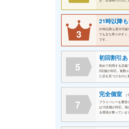
21時以降
21時以降も受付可能
3
でも立ち寄りやすく
です。
初回割引
5
初めて利用する店舗
5店舗が対応。複数
た店を見つけるのに
完全個室
（
7
プライバシーを重視
は13店舗が対応。
る環境が整っていま