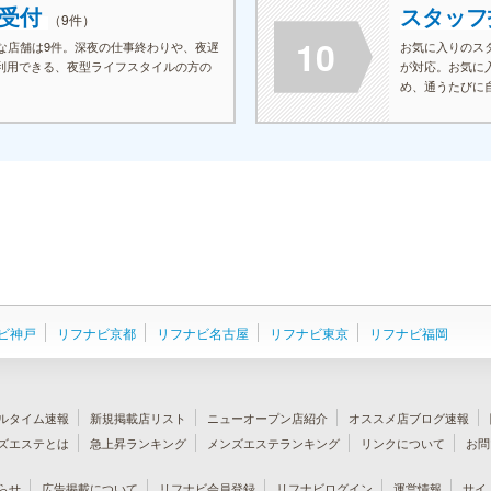
も受付
スタッ
（9件）
10
能な店舗は9件。深夜の仕事終わりや、夜遅
お気に入りのス
利用できる、夜型ライフスタイルの方の
が対応。お気に
め、通うたびに
れているので、
良いセラピスト
なるサロン探し
ビ神戸
リフナビ京都
リフナビ名古屋
リフナビ東京
リフナビ福岡
ルタイム速報
新規掲載店リスト
ニューオープン店紹介
オススメ店ブログ速報
ズエステとは
急上昇ランキング
メンズエステランキング
リンクについて
お問
らせ
広告掲載について
リフナビ会員登録
リフナビログイン
運営情報
サイ