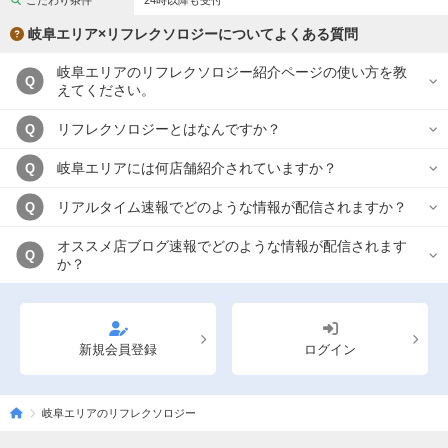
こだわり条件
24時以降も受付
完全個室
半個室あり
岐阜エリア×リフレクソロジーについてよくある質問
ペアルームあり
シャワー室完備
岐阜エリアのリフレクソロジー紹介ページの使い方を教
Q
フットバスあり
岩盤浴あり
えてください。
専用駐車場あり
有資格者在籍
リフレクソロジーとはなんですか？
Q
日本人スタッフのみ
女性スタッフのみ
岐阜エリアには何店舗紹介されていますか？
Q
スタッフ指名可
Ｗセラピスト
リアルタイム速報でどのような情報が配信されますか？
Q
駅から徒歩5分以内
オススメ店ブログ速報でどのような情報が配信されます
Q
か？
こだわり条件を変更
閉じる
新規会員登録
ログイン
岐阜エリアのリフレクソロジー