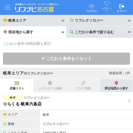
名古屋のメンズエステ・マッサージを探すなら
お気に入
り
閲覧履歴
ログイン
岐阜エリア
リフレクソロジー
現在地から探す
こだわり条件で絞り込む
こだわり条件で絞り込む
こだわり条件:
24時以降も受付
こだわり条件をリセット
岐阜エリア
検索結果 :
1
件
の
リフレクソロジー
21時以降も受付
24時以降も受付
初回割引あり
リピーター割引あり
店舗リスト
リアルタイム速報
ブログ速報
周辺地図から探す
岐阜
リフレクソロジー
団体割引
ポイントカード有
りらくる 岐阜六条店
キャッシュレス決済OK
領収証発行可
エリア
岐阜
2名様歓迎
団体様歓迎
業種
リフレクソロジー