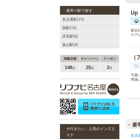
最寄り駅で探す
Up
名古屋駅(10)
栄駅(12)
駅近
ケア
伏見駅(6)
金山駅(4)
（
掲載店舗
キャンペーン
クーポン
148
25
2
店
店
件
可愛
間違
最
今行きたい、人気のメンズエ
ステ
名古