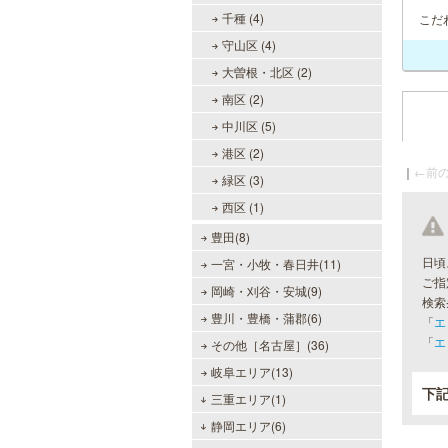
千種 (4)
こだ
守山区 (4)
大曽根・北区 (2)
南区 (2)
中川区 (5)
港区 (2)
｜
←前の
緑区 (3)
西区 (1)
豊田(8)
日頃
一宮・小牧・春日井(11)
ご指
岡崎・刈谷・安城(9)
検索
豊川・豊橋・蒲郡(6)
「
エ
「
エ
その他［名古屋］(36)
岐阜エリア(13)
下
三重エリア(1)
静岡エリア(6)