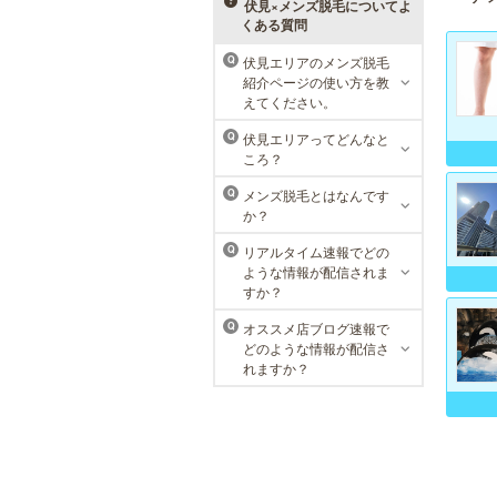
べる種類の多さで初めての方も安心
伏見×メンズ脱毛についてよ
です。
くある質問
伏見エリアのメンズ脱毛
Q
メンズリゼクリニック 名古屋
紹介ページの使い方を教
栄院
えてください。
東京メンズリゼクリニックの永久脱
伏見エリアってどんなと
Q
毛が全国で受けられます。多くの男
ころ？
性患者様にご支持頂き、新宿1院か
ら始まったメンズリゼクリニック
メンズ脱毛とはなんです
Q
が、現在では提携院含め全国10院を
か？
展開するクリニックになりました。
リアルタイム速報でどの
Q
ような情報が配信されま
すか？
オススメ店ブログ速報で
Q
どのような情報が配信さ
れますか？