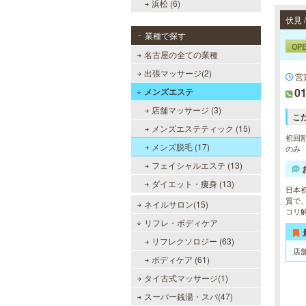
浜松 (6)
伏見
業種で探す
OP
名古屋の全ての業種
出張マッサージ(2)
営業
01
メンズエステ
店舗マッサージ (3)
こ
メンズエステティック (15)
初回割
メンズ脱毛 (17)
のみ
フェイシャルエステ (13)
ダイエット・痩身 (13)
日本
質で
ネイルサロン(15)
コリ
リフレ・ボディケア
リフレクソロジー (63)
店
ボディケア (61)
タイ古式マッサージ(1)
スーパー銭湯・スパ(47)