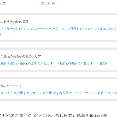
駅
柴田駅
(0)
(0)
見にあるその他の業種
マッサージ(1)
／
メンズエステティック(1)
／
メンズ脱毛(1)
／
フェイシャルエステ(1)
)
ンズ脱毛のあるその他のエリア
屋駅周辺(5)
／
栄(4)
／
伏見(1)
／
金山(1)
／
千種(1)
／
緑区(1)
／
豊田(1)
／
浜松(3)
注目のキーワード
ズエステ 名古屋
｜
マッサージ 名古屋 栄
｜
名古屋 オイルマッサージ
｜
名駅 エステ
フナビ名古屋」のメンズ脱毛のお役立ち情報!! 最新記事