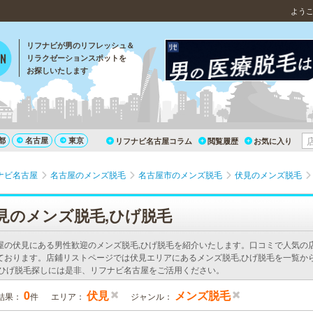
よう
リフナビが男のリフレッシュ＆
リラクゼーションスポットを
お探しいたします
都
名古屋
東京
リフナビ名古屋コラム
閲覧履歴
お気に入り
ナビ名古屋
名古屋のメンズ脱毛
名古屋市のメンズ脱毛
伏見のメンズ脱毛
見のメンズ脱毛,ひげ脱毛
屋の伏見にある男性歓迎のメンズ脱毛,ひげ脱毛を紹介いたします。口コミで人気の
ております。店鋪リストページでは伏見エリアにあるメンズ脱毛,ひげ脱毛を一覧か
,ひげ脱毛探しには是非、リフナビ名古屋をご活用ください。
0
伏見
メンズ脱毛
結果：
件
エリア：
ジャンル：