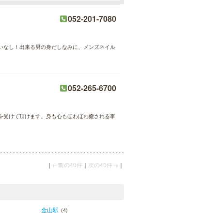
052-201-7080
いなし！出来る男の身だしなみに、メンズネイル
052-265-6700
を受けて頂けます。身も心もほわほわ癒される事
｜
←前の40件
｜
次の40件→
｜
金山駅
(4)