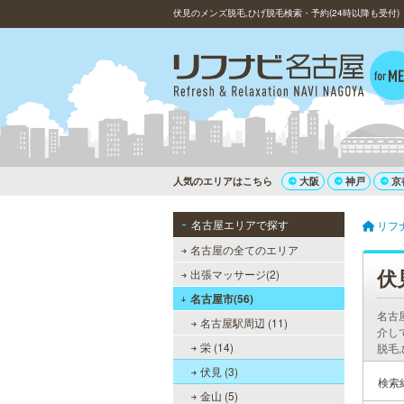
伏見のメンズ脱毛,ひげ脱毛検索・予約(24時以降も受付)
人気のエリアはこちら
大阪
神戸
京
名古屋エリアで探す
リフ
名古屋の全てのエリア
伏
出張マッサージ(2)
名古屋市(56)
名古
名古屋駅周辺 (11)
介し
栄 (14)
脱毛
伏見 (3)
検索
金山 (5)