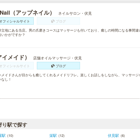
 Nail（アップネイル）
ネイルサロン・伏見
オフィシャルサイト
ブログ
好立地にある当店。男の爪磨きコースはマッサージも付いており、癒しの時間になる事間違
はいかがですか？
アイメイド）
店舗オイルマッサージ・伏見
オフィシャルサイト
ブログ
いメイドさんが目からも癒してくれるメイドリフレ。楽しくお話しをしながら、マッサージ
いなし！
寄り駅で探す
屋駅
栄駅
伏見駅
(10)
(12)
(6)