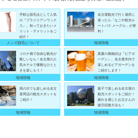
手軽な脱毛法として人気
名古屋観光で行く場所に
の『ブラジリアンワック
迷ったら「なごや観光ル
ス』。知っておきたいメ
ートバス メーグル」が便
リット・デメリットをご
利！
紹介！
メンズ脱毛について
地域情報
コロナ禍で自由な観光が
真夏の風物詩は『ビアガ
難しいなら！名古屋の人
ーデン』。名古屋市内で
気ホテルで優雅なひとと
楽しめるビアガーデンを
きを楽しもう！
ご紹介します！
地域情報
地域情報
雨の日でも楽しめる名古
親子で楽しめる名古屋の
屋周辺の観光スポットを
観光スポットをご紹介！
ご紹介！
疲れを感じたお父さんの
疲労回復方法も！
地域情報
地域情報