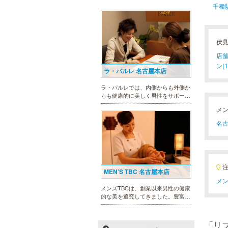
千種
伏
店舗
ン(1
ラ・パルレ 名古屋本店
ラ・パルレでは、内側からも外側か
らも健康的に美しく男性をサポー
ト。脱メタボリックやダイエット、
メ
マッチョコースやにきび内外コー
ス、アロマトリートメント等多彩な
名古
メニューをご用意。お得な体験コー
スも多数！
MEN’S TBC 名古屋本店
メン
メンズTBCは、創業以来男性の健康
的な美を追究してきました。豊富な
脱毛メニューを始め、フェイシャル
ケア、下腹引き締め等、各種お得な
体験コースを取り揃えています。選
「リ