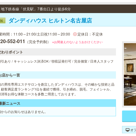
 / 地下鉄各線「伏見駅」7番出口より徒歩6分
ダンディハウス ヒルトン名古屋店
EN
時間：11:00～21:00/土日祝11:00～20:00
定休日：不定休
20-552-011
（完全予約制）
※お間違えのないようおかけください
だわりポイント
引あり / キャッシュレス決済OK / 領収証発行可 / 完全個室 / 日本人スタッフ
お店から一言
初の男性専用エステサロンを創立したダンディハウスは、その確かな技術と品
、顧客満足度ランキング1位を連続で獲得。引き締め、脱毛、フェイシャル、
解消等お得な体験コースを多数ご用意しております。
最新ニュース
舗からのお知らせはありません。
オ