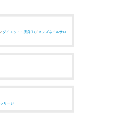
／
ダイエット・痩身(1)
／
メンズネイルサロ
マッサージ