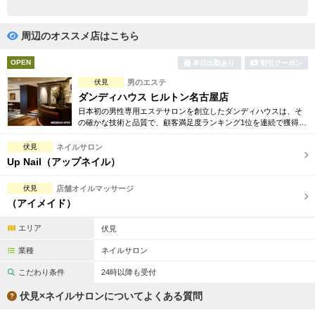
完全個室
半個室あり
ペアルームあり
シャワー室完備
周辺のオススメ店はこちら
フットバスあり
岩盤浴あり
OPEN
本日出勤あり
割引クーポン
伏見
男のエステ
専用駐車場あり
有資格者在籍
ダンディハウス ヒルトン名古屋店
日本初の男性専用エステサロンを創立したダンディハウスは、そ
日本人スタッフのみ
女性スタッフのみ
の確かな技術と品質で、顧客満足度ランキング1位を連続で獲得。
引き締め、脱毛、フェイシャル、コリ解消等お得な体験コースを
スタッフ指名可
Ｗセラピスト
多数ご用意しております。
伏見
ネイルサロン
Up Nail（アップネイル）
駅から徒歩5分以内
伏見
店舗オイルマッサージ
（アイメイド）
こだわり条件を変更
エリア
伏見
閉じる
業種
ネイルサロン
こだわり条件
24時以降も受付
伏見×ネイルサロンについてよくある質問