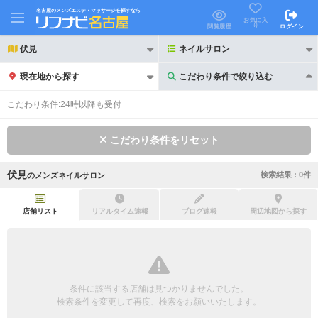
名古屋のメンズエステ・マッサージを探すなら
お気に入
り
閲覧履歴
ログイン
伏見
ネイルサロン
現在地から探す
こだわり条件で絞り込む
こだわり条件で絞り込む
こだわり条件:
24時以降も受付
こだわり条件をリセット
伏見
検索結果 :
0
件
の
メンズネイルサロン
21時以降も受付
24時以降も受付
初回割引あり
リピーター割引あり
店舗リスト
リアルタイム速報
ブログ速報
周辺地図から探す
団体割引
ポイントカード有
キャッシュレス決済OK
領収証発行可
条件に該当する店舗は見つかりませんでした。
2名様歓迎
団体様歓迎
検索条件を変更して再度、検索をお願いいたします。