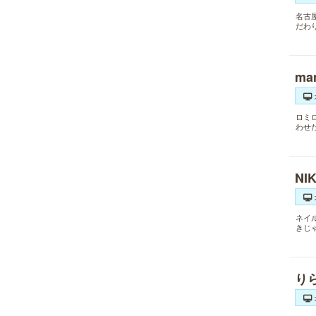
名古
だわ
ma
ロミ
わせ
NI
ネイ
きじ
り