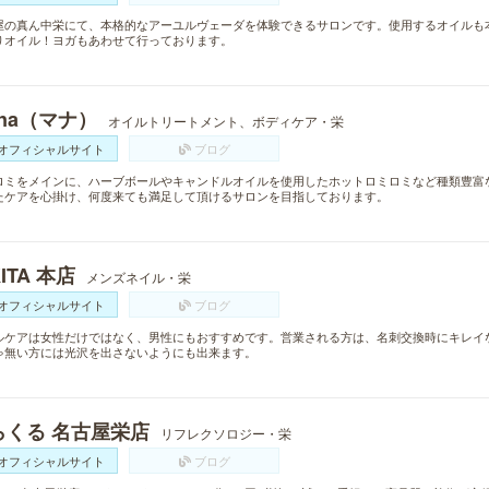
屋の真ん中栄にて、本格的なアーユルヴェーダを体験できるサロンです。使用するオイルも
りオイル！ヨガもあわせて行っております。
na（マナ）
オイルトリートメント、ボディケア・栄
オフィシャルサイト
ブログ
ロミをメインに、ハーブボールやキャンドルオイルを使用したホットロミロミなど種類豊富
たケアを心掛け、何度来ても満足して頂けるサロンを目指しております。
KITA 本店
メンズネイル・栄
オフィシャルサイト
ブログ
ルケアは女性だけではなく、男性にもおすすめです。営業される方は、名刺交換時にキレイ
ゃ無い方には光沢を出さないようにも出来ます。
らくる 名古屋栄店
リフレクソロジー・栄
オフィシャルサイト
ブログ