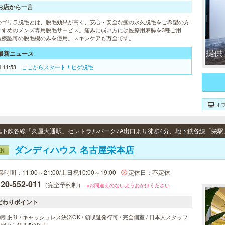
お店から一言
のゴリラ脱毛とは、脱毛効果が高く、安心・安全な髭の永久脱毛をご希望の方
すすめのメンズ専用脱毛サービス。痛みに弱い方には医療用麻酔を3種ご用
医療認可の脱毛機のみを使用。スキンケアも万全です。
最新ニュース
4 11:53
ここからスタート！ヒゲ脱毛
オ
ダンディハウス 名古屋栄本店
EN
時間：11:00～21:00/土日祝10:00～19:00
定休日：不定休
20-552-011
（完全予約制）
※お間違えのないようおかけください
だわりポイント
引あり / キャッシュレス決済OK / 領収証発行可 / 完全個室 / 日本人スタッフ