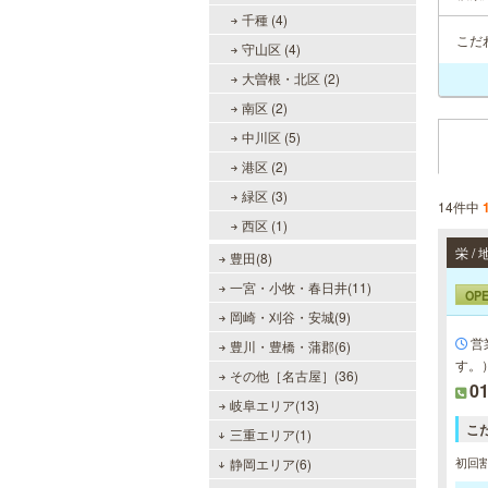
千種 (4)
こだ
守山区 (4)
大曽根・北区 (2)
南区 (2)
中川区 (5)
港区 (2)
緑区 (3)
14件中
西区 (1)
栄 
豊田(8)
一宮・小牧・春日井(11)
OP
岡崎・刈谷・安城(9)
営
豊川・豊橋・蒲郡(6)
す。
その他［名古屋］(36)
0
岐阜エリア(13)
こ
三重エリア(1)
初回割
静岡エリア(6)