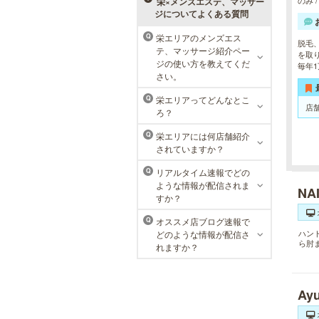
のみ 
栄×メンズエステ、マッサー
ジについてよくある質問
栄エリアのメンズエス
Q
脱毛
テ、マッサージ紹介ペー
を取
MEN’S TBC 名古屋本店
ジの使い方を教えてくだ
毎年
さい。
メンズTBCは、創業以来男性の健康
的な美を追究してきました。豊富な
栄エリアってどんなとこ
Q
脱毛メニューを始め、フェイシャル
店
ろ？
ケア、下腹引き締め等、各種お得な
体験コースを取り揃えています。選
栄エリアには何店舗紹介
Q
べる種類の多さで初めての方も安心
されていますか？
です。
リアルタイム速報でどの
Q
ような情報が配信されま
NAI
すか？
オススメ店ブログ速報で
Q
ハン
どのような情報が配信さ
ら肘
れますか？
A