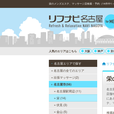
栄のメンズエステ、マッサージ店検索・予約（14件中1～
人気のエリアはこちら
大阪
神戸
京
名古屋エリアで探す
リフ
名古屋の全てのエリア
栄
出張マッサージ(2)
名古屋市(56)
名古
名古屋駅周辺 (11)
店舗
栄 (14)
にあ
テ、
伏見 (3)
金山 (5)
検索