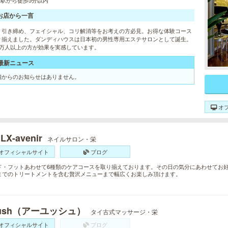
/ 駅から徒歩5分以内
お店から一言
、引き締め、フェイシャル、コリ解消等をお考えの方必見。お得な体験コース
り揃えました。ダンディハウスは日本初の男性専用エステサロンとして誕生。
1万人以上の方が効果を実感しています。
最新ニュース
舗からのお知らせはありません。
オ
LX-avenir
ネイルサロン・栄
オフィシャルサイト
ブログ
ド・フットあわせて6種類のケアコースを取り揃えております。その日の気分にあわせてお
までのトリートメントを含む贅沢メニューまで幅広くお楽しみ頂けます。
yush（アーユッシュ）
タイ古式マッサージ・栄
オフィシャルサイト
ブログ