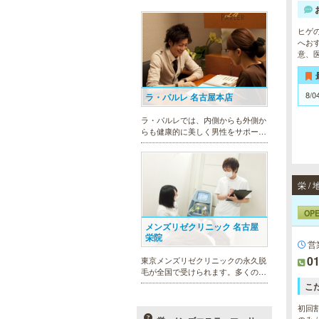
ヒゲ
へお
意、
8/0
ラ・パルレ 名古屋本店
ラ・パルレでは、内側からも外側か
らも健康的に美しく男性をサポー
ト。脱メタボリックやダイエット、
マッチョコースやにきび内外コー
ス、アロマトリートメント等多彩な
メニューをご用意。お得な体験コー
スも多数！
OP
メンズリゼクリニック 名古屋
栄院
営業
01
東京メンズリゼクリニックの永久脱
毛が全国で受けられます。多くの男
性患者様にご支持頂き、新宿1院か
こ
ら始まったメンズリゼクリニック
が、現在では提携院含め全国10院を
初回割
展開するクリニックになりました。