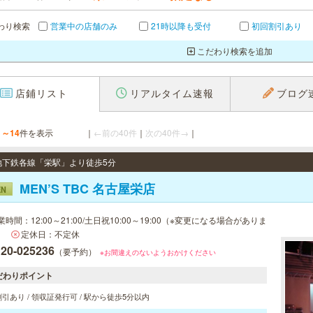
わり検索
営業中の店舗のみ
21時以降も受付
初回割引あり
こだわり検索を追加
店鋪リスト
リアルタイム速報
ブログ
1～14
件を表示
｜
←前の40件
｜
次の40件→
｜
/ 地下鉄各線「栄駅」より徒歩5分
MEN’S TBC 名古屋栄店
EN
業時間：12:00～21:00/土日祝10:00～19:00（※変更になる場合がありま
）
定休日：不定休
120-025236
（要予約）
※お間違えのないようおかけください
だわりポイント
引あり / 領収証発行可 / 駅から徒歩5分以内