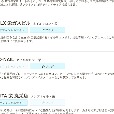
くる 名古屋栄店は、もみほぐしコース15分900円(税抜)～試せる手軽さと高品質の施術が
0店舗以上を展開、通いやすさも抜群です。メディア掲載も多数。
ILX 栄ガスビル
ネイルサロン・栄
オフィシャルサイト
ブログ
は系列店を含み名古屋で4店舗展開するネイルサロンです。男性専用ネイルケアコースもご
をお客様にご提供致します。
O-NAIL
ネイルサロン・栄
オフィシャルサイト
ブログ
正・爪専門のプロフェッショナルネイルサロン。ネイルサロンやお薬でも治らなかった症状
をご提案も可能です。メンズネイルメニューもご用意致しております。
KITA 栄 丸栄店
メンズネイル・栄
オフィシャルサイト
ブログ
される方は、名刺交換時にキレイな指先だと好感度も高まります。あまり光沢が好きじゃ無
どでお悩みの方には、丁寧なネイルサロンのケアが一番です。