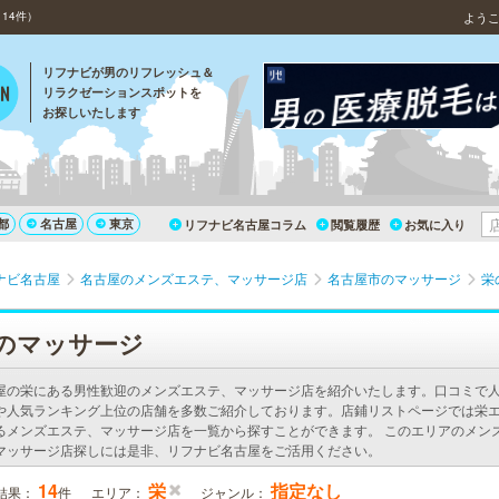
14件）
よう
リフナビが男のリフレッシュ＆
リラクゼーションスポットを
お探しいたします
都
名古屋
東京
リフナビ名古屋コラム
閲覧履歴
お気に入り
ナビ名古屋
名古屋のメンズエステ、マッサージ店
名古屋市のマッサージ
栄
のマッサージ
屋の栄にある男性歓迎のメンズエステ、マッサージ店を紹介いたします。口コミで
や人気ランキング上位の店舗を多数ご紹介しております。店鋪リストページでは栄
るメンズエステ、マッサージ店を一覧から探すことができます。 このエリアのメン
マッサージ店探しには是非、リフナビ名古屋をご活用ください。
14
栄
指定なし
結果：
件
エリア：
ジャンル：