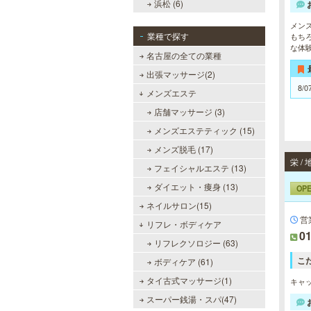
浜松 (6)
メン
業種で探す
もち
な体
名古屋の全ての業種
出張マッサージ(2)
8/0
メンズエステ
店舗マッサージ (3)
メンズエステティック (15)
メンズ脱毛 (17)
栄 
フェイシャルエステ (13)
ダイエット・痩身 (13)
OP
ネイルサロン(15)
営
リフレ・ボディケア
01
リフレクソロジー (63)
こ
ボディケア (61)
タイ古式マッサージ(1)
キャッ
スーパー銭湯・スパ(47)