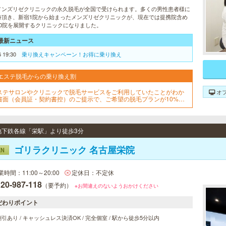
メンズリゼクリニックの永久脱毛が全国で受けられます。多くの男性患者様に
持頂き、新宿1院から始まったメンズリゼクリニックが、現在では提携院含め
10院を展開するクリニックになりました。
最新ニュース
6 19:30
乗り換えキャンペーン！お得に乗り換え
エステ脱毛からの乗り換え割
ステサロンやクリニックで脱毛サービスをご利用していたことがわか
オ
書面（会員証・契約書控）のご提示で、ご希望の脱毛プランが10%OF
でご契約可能！※1回、コース終了後1回は割引適用外※他割引と併用不
※新春割期間中は「乗り換え割」使用不可
/ 地下鉄各線「栄駅」より徒歩3分
ゴリラクリニック 名古屋栄院
EN
業時間：11:00～20:00
定休日：不定休
20-987-118
（要予約）
※お間違えのないようおかけください
だわりポイント
引あり / キャッシュレス決済OK / 完全個室 / 駅から徒歩5分以内