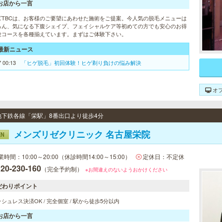
お店から一言
ズTBCは、お客様のご要望にあわせた施術をご提案。今人気の脱毛メニューは
ろん、気になる下腹シェイプ、フェイシャルケア等初めての方でも安心のお得
験コースを各種揃えています。まずはご体験下さい。
最新ニュース
7 00:13
「ヒゲ脱毛」初回体験！ヒゲ剃り負けの悩み解決
オ
/ 地下鉄各線「栄駅」8番出口より徒歩4分
メンズリゼクリニック 名古屋栄院
EN
業時間：10:00～20:00（休診時間14:00～15:00）
定休日：不定休
20-230-160
（完全予約制）
※お間違えのないようおかけください
だわりポイント
シュレス決済OK / 完全個室 / 駅から徒歩5分以内
お店から一言