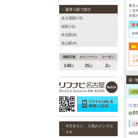
東京
最寄り駅で探す
ご支
全国
名古屋駅(10)
栄駅(12)
8/0
伏見駅(6)
金山駅(4)
エ
掲載店舗
キャンペーン
クーポン
る
F
148
25
2
店
店
件
可
栄 
OP
営
01
こ
今行きたい、人気のメンズエ
ステ
初回割