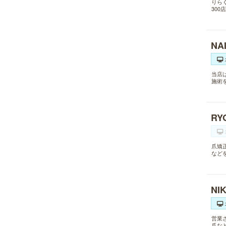
りら
30
NA
当店
施術
RY
爪矯
など
NI
営業
爪な