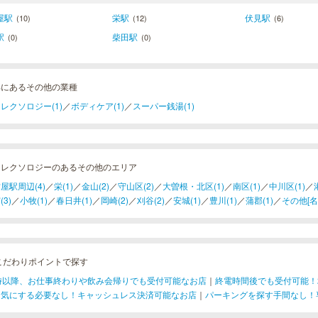
屋駅
栄駅
伏見駅
(10)
(12)
(6)
駅
柴田駅
(0)
(0)
郡にあるその他の業種
レクソロジー(1)
／
ボディケア(1)
／
スーパー銭湯(1)
フレクソロジーのあるその他のエリア
屋駅周辺(4)
／
栄(1)
／
金山(2)
／
守山区(2)
／
大曽根・北区(1)
／
南区(1)
／
中川区(1)
／
(3)
／
小牧(1)
／
春日井(1)
／
岡崎(2)
／
刈谷(2)
／
安城(1)
／
豊川(1)
／
蒲郡(1)
／
その他[名古
こだわりポイントで探す
1時以降、お仕事終わりや飲み会帰りでも受付可能なお店
｜
終電時間後でも受付可能！
を気にする必要なし！キャッシュレス決済可能なお店
｜
パーキングを探す手間なし！