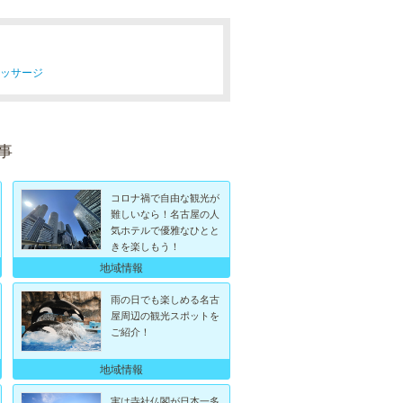
マッサージ
事
コロナ禍で自由な観光が
難しいなら！名古屋の人
気ホテルで優雅なひとと
きを楽しもう！
地域情報
雨の日でも楽しめる名古
屋周辺の観光スポットを
ご紹介！
地域情報
実は寺社仏閣が日本一多