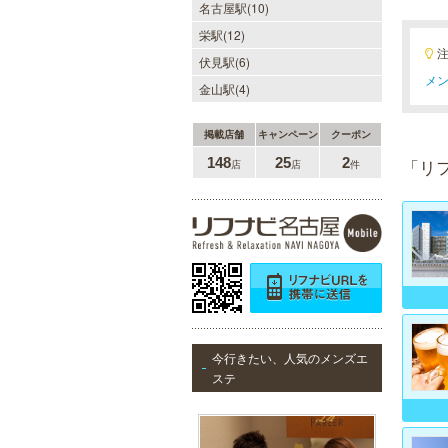
名古屋駅(10)
栄駅(12)
伏見駅(6)
メン
金山駅(4)
掲載店舗
キャンペーン
クーポン
148
25
2
「リ
店
店
件
今行きたい、人気のメンズエ
ステ