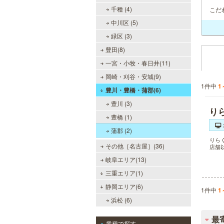
千種 (4)
こだ
中川区 (5)
緑区 (3)
豊田(8)
一宮・小牧・春日井(11)
岡崎・刈谷・安城(9)
1件中
1
豊川・豊橋・蒲郡(6)
豊川 (3)
り
豊橋 (1)
蒲郡 (2)
りら
その他［名古屋］(36)
店舗
岐阜エリア(13)
三重エリア(1)
静岡エリア(6)
1件中
1
浜松 (6)
最
業種で探す