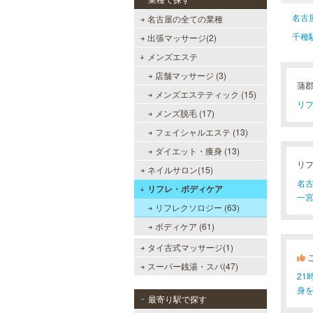
名古
名古屋の全ての業種
千種
出張マッサージ(2)
メンズエステ
店舗マッサージ (3)
蒲
メンズエステティック (15)
リフ
メンズ脱毛 (17)
フェイシャルエステ (13)
ダイエット・痩身 (13)
リ
ネイルサロン(15)
名古
リフレ・ボディケア
一宮
リフレクソロジー (63)
ボディケア (61)
タイ古式マッサージ(1)
スーパー銭湯・スパ(47)
2
身
最寄り駅で探す