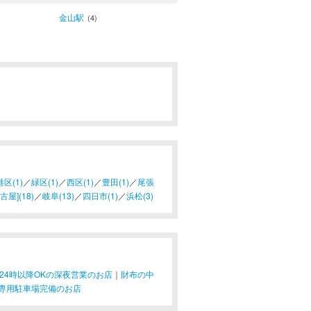
金山駅
(4)
港区(1)
／
緑区(1)
／
西区(1)
／
豊田(1)
／
尾張
屋](18)
／
岐阜(13)
／
四日市(1)
／
浜松(3)
24時以降OKの深夜営業のお店
｜
財布の中
専用駐車場完備のお店