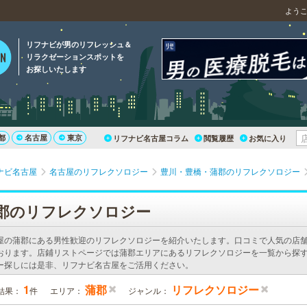
よう
リフナビが男のリフレッシュ＆
リラクゼーションスポットを
お探しいたします
都
名古屋
東京
リフナビ名古屋コラム
閲覧履歴
お気に入り
ナビ名古屋
名古屋のリフレクソロジー
豊川・豊橋・蒲郡のリフレクソロジー
郡のリフレクソロジー
屋の蒲郡にある男性歓迎のリフレクソロジーを紹介いたします。口コミで人気の店
おります。店鋪リストページでは蒲郡エリアにあるリフレクソロジーを一覧から探す
ー探しには是非、リフナビ名古屋をご活用ください。
1
蒲郡
リフレクソロジー
結果：
件
エリア：
ジャンル：