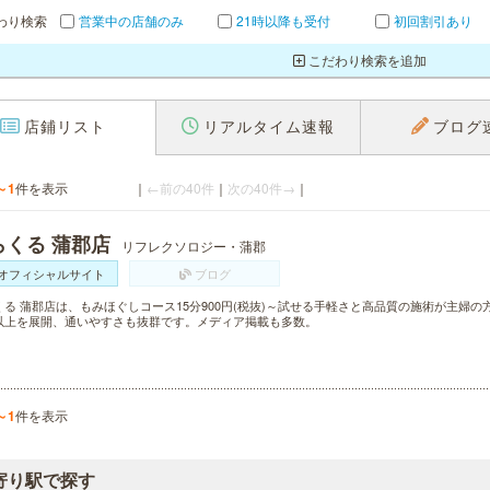
わり検索
営業中の店舗のみ
21時以降も受付
初回割引あり
こだわり検索を追加
店鋪リスト
リアルタイム速報
ブログ
～1
件を表示
｜
←前の40件
｜
次の40件→
｜
らくる 蒲郡店
リフレクソロジー・蒲郡
オフィシャルサイト
ブログ
くる 蒲郡店は、もみほぐしコース15分900円(税抜)～試せる手軽さと高品質の施術が主婦の
以上を展開、通いやすさも抜群です。メディア掲載も多数。
～1
件を表示
寄り駅で探す