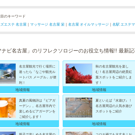
注目のキーワード
ズエステ 名古屋
｜
マッサージ 名古屋 栄
｜
名古屋 オイルマッサージ
｜
名駅 エステ
フナビ名古屋」のリフレクソロジーのお役立ち情報!! 最新記
名古屋観光で行く場所に
秋の名古屋観光を楽し
迷ったら「なごや観光ル
む！名古屋周辺の絶景紅
ートバス メーグル」が便
葉スポットをご紹介しま
利！
す！
地域情報
地域情報
真夏の風物詩は『ビアガ
夏といえば『水遊び』！
ーデン』。名古屋市内で
名古屋周辺の人気水遊び
楽しめるビアガーデンを
スポットをご紹介
ご紹介します！
地域情報
地域情報
親子で楽しめる名古屋の
コロナ禍でも大丈夫！お