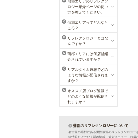
蒲郡エリアのリフレクソ
Q
ロジー紹介ページの使い
MEN’S TBC 名古屋本店
方を教えてください。
メンズTBCは、創業以来男性の健康
蒲郡エリアってどんなと
Q
的な美を追究してきました。豊富な
ころ？
脱毛メニューを始め、フェイシャル
ケア、下腹引き締め等、各種お得な
リフレクソロジーとはな
Q
体験コースを取り揃えています。選
んですか？
べる種類の多さで初めての方も安心
です。
蒲郡エリアには何店舗紹
Q
介されていますか？
リアルタイム速報でどの
Q
ような情報が配信されま
すか？
オススメ店ブログ速報で
Q
どのような情報が配信さ
れますか？
蒲郡のリフレクソロジーについて
名古屋の蒲郡にある男性歓迎のリフレクソロジー
細情報だけでなく新着情報、施術メニュー、お得