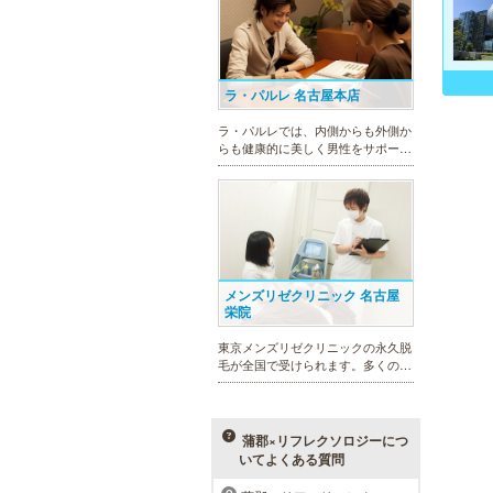
ラ・パルレ 名古屋本店
ラ・パルレでは、内側からも外側か
らも健康的に美しく男性をサポー
ト。脱メタボリックやダイエット、
マッチョコースやにきび内外コー
ス、アロマトリートメント等多彩な
メニューをご用意。お得な体験コー
スも多数！
メンズリゼクリニック 名古屋
栄院
東京メンズリゼクリニックの永久脱
毛が全国で受けられます。多くの男
性患者様にご支持頂き、新宿1院か
ら始まったメンズリゼクリニック
が、現在では提携院含め全国10院を
展開するクリニックになりました。
蒲郡×リフレクソロジーにつ
いてよくある質問