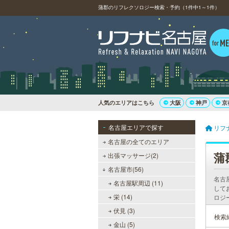
蒲郡のリフレクソロジー検索・予約（1件中1～1件）
人気のエリアはこちら
大阪
神戸
京
名古屋エリアで探す
リフ
名古屋の全てのエリア
蒲
出張マッサージ(2)
名古屋市(56)
名古
名古屋駅周辺 (11)
して
栄 (14)
ロジ
伏見 (3)
検索
金山 (5)