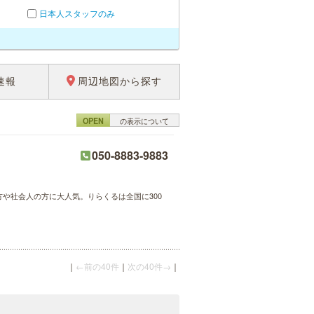
日本人スタッフのみ
速報
周辺地図から探す
OPEN
の表示について
050-8883-9883
方や社会人の方に大人気。りらくるは全国に300
｜
←前の40件
｜
次の40件→
｜