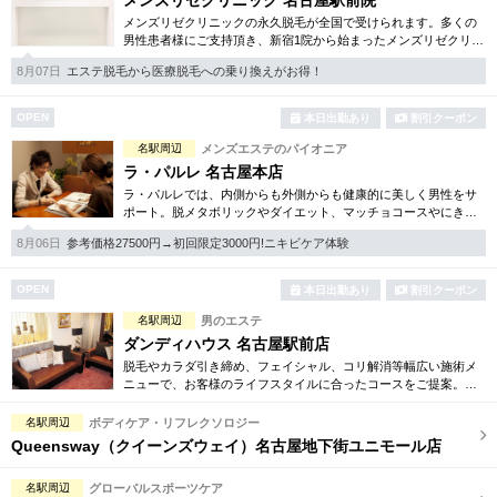
メンズリゼクリニック 名古屋駅前院
メンズリゼクリニックの永久脱毛が全国で受けられます。多くの
男性患者様にご支持頂き、新宿1院から始まったメンズリゼクリニ
ックが、現在では提携院含め全国10院を展開するクリニックにな
8月07日
エステ脱毛から医療脱毛への乗り換えがお得！
りました。
OPEN
本日出勤あり
割引クーポン
名駅周辺
メンズエステのパイオニア
ラ・パルレ 名古屋本店
ラ・パルレでは、内側からも外側からも健康的に美しく男性をサ
ポート。脱メタボリックやダイエット、マッチョコースやにきび
内外コース、アロマトリートメント等多彩なメニューをご用意。
8月06日
参考価格27500円→初回限定3000円!ニキビケア体験
お得な体験コースも多数！
OPEN
本日出勤あり
割引クーポン
名駅周辺
男のエステ
ダンディハウス 名古屋駅前店
脱毛やカラダ引き締め、フェイシャル、コリ解消等幅広い施術メ
ニューで、お客様のライフスタイルに合ったコースをご提案。各
種お得な体験コースもご用意しています。毎年1万人以上の方がそ
の効果を実感しています。
名駅周辺
ボディケア・リフレクソロジー
Queensway（クイーンズウェイ）名古屋地下街ユニモール店
名駅周辺
グローバルスポーツケア