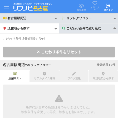
名古屋のメンズエステ・マッサージを探すなら
お気に入
り
閲覧履歴
ログイン
名古屋駅周辺
リフレクソロジー
現在地から探す
こだわり条件で絞り込む
こだわり条件で絞り込む
こだわり条件:
24時以降も受付
こだわり条件をリセット
名古屋駅周辺
検索結果 :
0
件
の
リフレクソロジー
21時以降も受付
24時以降も受付
初回割引あり
リピーター割引あり
店舗リスト
リアルタイム速報
ブログ速報
周辺地図から探す
団体割引
ポイントカード有
キャッシュレス決済OK
領収証発行可
条件に該当する店舗は見つかりませんでした。
2名様歓迎
団体様歓迎
検索条件を変更して再度、検索をお願いいたします。