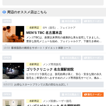
完全個室
半個室あり
ペアルームあり
シャワー室完備
周辺のオススメ店はこちら
フットバスあり
岩盤浴あり
OPEN
本日出勤あり
割引クーポン
名駅周辺
EPI（脱毛）、フェイスケア
専用駐車場あり
有資格者在籍
MEN’S TBC 名古屋本店
メンズTBCは、創業以来男性の健康的な美を追究してきました。
日本人スタッフのみ
女性スタッフのみ
豊富な脱毛メニューを始め、フェイシャルケア、下腹引き締め
等、各種お得な体験コースを取り揃えています。選べる種類の多
スタッフ指名可
Ｗセラピスト
19:59
蓄積脂肪の燃焼をサポ―ト！ダイエット体験コース
さで初めての方も安心です。
駅から徒歩5分以内
OPEN
本日出勤あり
割引クーポン
名駅周辺
メンズ専用脱毛
こだわり条件を変更
ゴリラクリニック 名古屋駅前院
ヒゲのゴリラ脱毛とは、脱毛効果が高く、安心・安全な髭の永久
脱毛をご希望の方へおすすめのメンズ専用脱毛サービス。痛みに
閉じる
弱い方には医療用麻酔を3種ご用意、医療認可の脱毛機のみを使
8月07日
お得なスタートプランで人気の部位をお試し！
用。スキンケアも万全です。
OPEN
本日出勤あり
割引クーポン
名駅周辺
メンズ医療レーザー脱毛