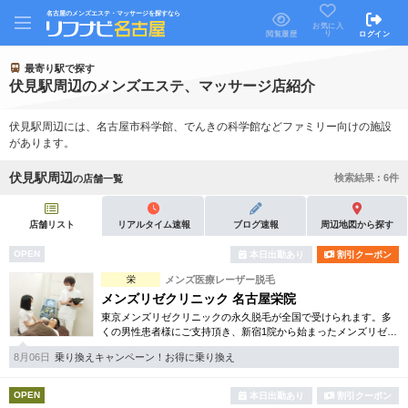
名古屋のメンズエステ・マッサージを探すなら
お気に入
り
閲覧履歴
ログイン
最寄り駅で探す
伏見駅周辺のメンズエステ、マッサージ店紹介
伏見駅周辺には、名古屋市科学館、でんきの科学館などファミリー向けの施設
があります。
伏見駅周辺
検索結果 :
6
件
の店舗一覧
店舗リスト
リアルタイム速報
ブログ速報
周辺地図から探す
OPEN
本日出勤あり
割引クーポン
栄
メンズ医療レーザー脱毛
メンズリゼクリニック 名古屋栄院
東京メンズリゼクリニックの永久脱毛が全国で受けられます。多
くの男性患者様にご支持頂き、新宿1院から始まったメンズリゼク
リニックが、現在では提携院含め全国10院を展開するクリニック
8月06日
乗り換えキャンペーン！お得に乗り換え
になりました。
OPEN
本日出勤あり
割引クーポン