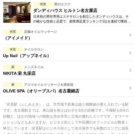
伏見
男のエステ
ダンディハウス ヒルトン名古屋店
日本初の男性専用エステサロンを創立したダンディハウスは、そ
の確かな技術と品質で、顧客満足度ランキング1位を連続で獲得。
引き締め、脱毛、フェイシャル、コリ解消等お得な体験コースを
多数ご用意しております。
伏見
店舗オイルマッサージ
（アイメイド）
伏見
ネイルサロン
Up Nail（アップネイル）
栄
メンズネイル
NIKITA 栄 丸栄店
栄
アロマオイルマッサージ＆溶岩浴
OLIVE SPA（オリーブスパ）名古屋錦店
「伏見駅（ふしみえき）」は、市営地下鉄東山線と鶴舞線が乗り入れている駅
です。名古屋駅までは、東山線を使えばわずか3分の距離です。千種駅も6分の
距離と、ほかの地域への移動も含め非常に立地の優れたエリアです。タワーマ
ンションなどもありますが、ビジネス街として中高層のオフィスビルが数多く
林立しています。伏見駅はビジネス街として名古屋市でも有数のエリアに成長