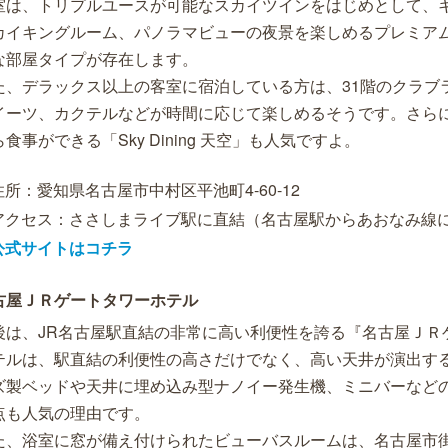
室は、トリプルユースが可能なスカイツインをはじめとして、
カイキングルーム、パノラマビューの夜景を楽しめるプレミア
な部屋タイプが存在します。
た、デラックス以上の客室に宿泊している方は、31階のクラブ
イーツ、カクテルなどが時間に応じて楽しめるそうです。さらに
食事ができる「Sky Dining 天空」も人気ですよ。
住所：愛知県名古屋市中村区平池町4-60-12
アクセス：ささしまライブ駅に直結（名古屋駅からあおなみ線に
公式サイトはコチラ
古屋ＪＲゲートタワーホテル
後は、JR名古屋駅直結の非常に高い利便性を誇る『名古屋ＪＲ
テルは、駅直結の利便性の高さだけでなく、高い天井が演出す
ズ製ベッドや天井に埋め込み型ナノイー発生機、ミニバーなど
点も人気の理由です。
た、浴室に窓が備え付けられたビューバスルームは、名古屋市