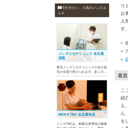
り
今行きたい、人気のメンズエ
お
ステ
人
す
メンズリゼクリニック 名古屋
栄院
東京メンズリゼクリニックの永久脱
毛が全国で受けられます。多くの男
名古
性患者様にご支持頂き、新宿1院か
ら始まったメンズリゼクリニック
が、現在では提携院含め全国10院を
こ
展開するクリニックになりました。
紹
え
ん
MEN’S TBC 名古屋本店
を
メンズTBCは、創業以来男性の健康
的な美を追究してきました。豊富な