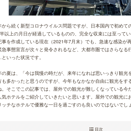
年から続く新型コロナウイルス問題ですが、日本国内で初めて
年半以上の月日が経過しているものの、完全な収束には至って
記事を作成している現在（2021年7月末）でも、急速な感染が
緊急事態宣言が次々と発令されるなど、大都市圏ではさらなる
…といった状況です。
年の夏は、「今は我慢の時だが、来年になれば思いっきり観光
方も多かったと思うのですが、今年もなかなか自由に観光をす
ね。そこでこの記事では、屋外での観光が難しくなっている今
人気ホテルをご紹介していきたいと思います。屋外での観光に
リッチなホテルで優雅な一日を過ごすのも良いのではないでし
目次