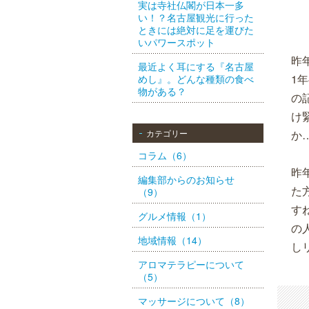
実は寺社仏閣が日本一多
い！？名古屋観光に行った
ときには絶対に足を運びた
いパワースポット
昨
最近よく耳にする『名古屋
1
めし』。どんな種類の食べ
物がある？
の
け
カテゴリー
か
コラム（6）
昨
編集部からのお知らせ
た
（9）
す
グルメ情報（1）
の
地域情報（14）
し
アロマテラピーについて
（5）
マッサージについて（8）