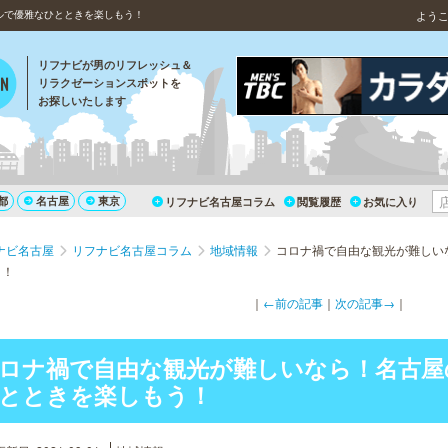
ルで優雅なひとときを楽しもう！
よう
リフナビが男のリフレッシュ＆
リラクゼーションスポットを
お探しいたします
都
名古屋
東京
リフナビ名古屋コラム
閲覧履歴
お気に入り
ナビ名古屋
リフナビ名古屋コラム
地域情報
コロナ禍で自由な観光が難しい
う！
｜
←前の記事
｜
次の記事→
｜
ロナ禍で自由な観光が難しいなら！名古屋
とときを楽しもう！