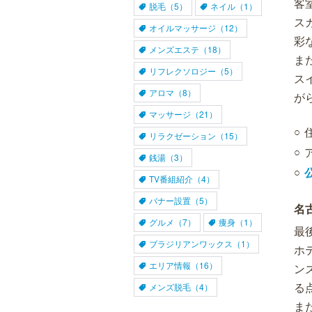
客
脱毛（5）
ネイル（1）
ス
オイルマッサージ（12）
彩
メンズエステ（18）
ま
リフレクソロジー（5）
ス
アロマ（8）
がら
マッサージ（21）
リラクゼーション（15）
銭湯（3）
TV番組紹介（4）
バナー設置（5）
名
グルメ（7）
痩身（1）
最
ブラジリアンワックス（1）
ホ
エリア情報（16）
ン
る
メンズ脱毛（4）
ま