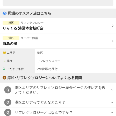
完全個室
半個室あり
ペアルームあり
シャワー室完備
周辺のオススメ店はこちら
フットバスあり
岩盤浴あり
港区
リフレクソロジー
りらくる 港区本宮新町店
専用駐車場あり
有資格者在籍
港区
スーパー銭湯
日本人スタッフのみ
女性スタッフのみ
白鳥の湯
スタッフ指名可
Ｗセラピスト
エリア
港区
業種
リフレクソロジー
駅から徒歩5分以内
こだわり条件
24時以降も受付
こだわり条件を変更
港区×リフレクソロジーについてよくある質問
港区エリアのリフレクソロジー紹介ページの使い方を教
閉じる
Q
えてください。
港区エリアってどんなところ？
Q
リフレクソロジーとはなんですか？
Q