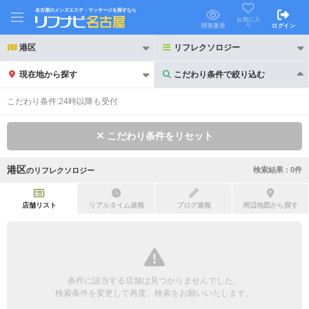
名古屋のメンズエステ・マッサージを探すなら
お気に入
り
閲覧履歴
ログイン
港区
リフレクソロジー
現在地から探す
こだわり条件で絞り込む
こだわり条件で絞り込む
こだわり条件:
24時以降も受付
こだわり条件をリセット
港区
検索結果 :
0
件
の
リフレクソロジー
21時以降も受付
24時以降も受付
初回割引あり
リピーター割引あり
店舗リスト
リアルタイム速報
ブログ速報
周辺地図から探す
団体割引
ポイントカード有
キャッシュレス決済OK
領収証発行可
条件に該当する店舗は見つかりませんでした。
2名様歓迎
団体様歓迎
検索条件を変更して再度、検索をお願いいたします。