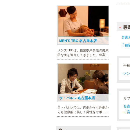
最
名古
MEN’S TBC 名古屋本店
千種
メンズTBCは、創業以来男性の健康
的な美を追究してきました。豊富な
脱毛メニューを始め、フェイシャル
ケア、下腹引き締め等、各種お得な
千
体験コースを取り揃えています。選
メン
べる種類の多さで初めての方も安心
です。
ラ・パルレ 名古屋本店
リ
名古
ラ・パルレでは、内側からも外側か
一宮
らも健康的に美しく男性をサポー
ト。脱メタボリックやダイエット、
マッチョコースやにきび内外コー
ス、アロマトリートメント等多彩な