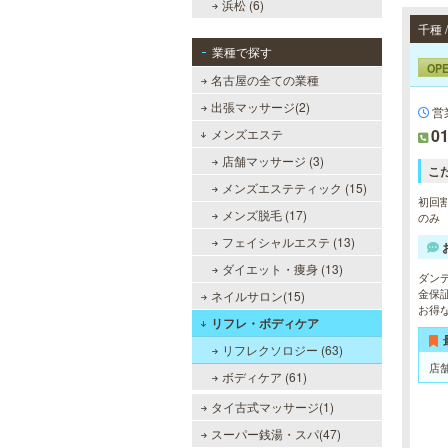
浜松 (6)
千種
業種で探す
OP
名古屋の全ての業種
出張マッサージ(2)
営
01
メンズエステ
店舗マッサージ (3)
こ
メンズエステティック (15)
初回割
メンズ脱毛 (17)
のみ
フェイシャルエステ (13)
ダイエット・痩身 (13)
ダン
金保
ネイルサロン(15)
お得
リフレ・ボディケア
リフレクソロジー (63)
店
ボディケア (61)
タイ古式マッサージ(1)
スーパー銭湯・スパ(47)