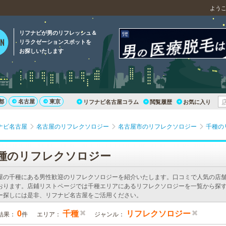
よう
リフナビが男のリフレッシュ＆
リラクゼーションスポットを
お探しいたします
都
名古屋
東京
リフナビ名古屋コラム
閲覧履歴
お気に入り
ナビ名古屋
名古屋のリフレクソロジー
名古屋市のリフレクソロジー
千種の
種のリフレクソロジー
屋の千種にある男性歓迎のリフレクソロジーを紹介いたします。口コミで人気の店
おります。店鋪リストページでは千種エリアにあるリフレクソロジーを一覧から探す
ー探しには是非、リフナビ名古屋をご活用ください。
0
千種
リフレクソロジー
結果：
件
エリア：
ジャンル：