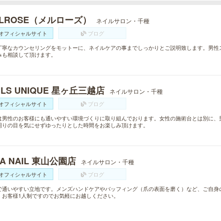
ELROSE（メルローズ）
ネイルサロン・千種
オフィシャルサイト
ブログ
丁寧なカウンセリングをモットーに、ネイルケアの事までしっかりとご説明致します。男性
みも相談して頂けます。
ILS UNIQUE 星ヶ丘三越店
ネイルサロン・千種
オフィシャルサイト
ブログ
は男性のお客様にも通いやすい環境づくりに取り組んでおります。女性の施術台とは別に、
周りの目を気にせずゆったりとした時間をお楽しみ頂けます。
VA NAIL 東山公園店
ネイルサロン・千種
オフィシャルサイト
ブログ
で通いやすい立地です。メンズハンドケアやバッフィング（爪の表面を磨く）など、ご自身
。お客様1人制ですのでお気軽にお越しください。