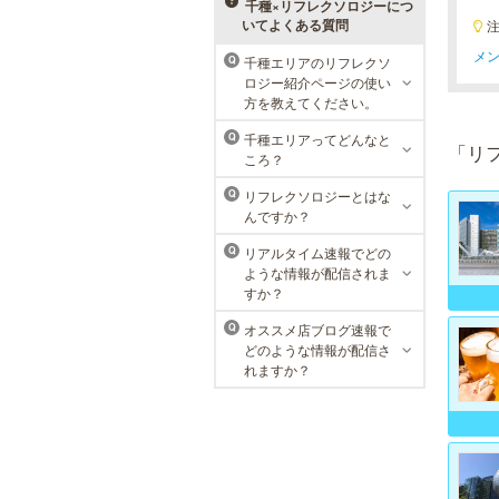
メニューをご用意。お得な体験コー
千種×リフレクソロジーにつ
スも多数！
いてよくある質問
メン
千種エリアのリフレクソ
Q
メンズリゼクリニック 名古屋
ロジー紹介ページの使い
栄院
方を教えてください。
東京メンズリゼクリニックの永久脱
千種エリアってどんなと
Q
「リ
毛が全国で受けられます。多くの男
ころ？
性患者様にご支持頂き、新宿1院か
ら始まったメンズリゼクリニック
リフレクソロジーとはな
Q
が、現在では提携院含め全国10院を
んですか？
展開するクリニックになりました。
リアルタイム速報でどの
Q
ような情報が配信されま
すか？
オススメ店ブログ速報で
Q
どのような情報が配信さ
れますか？