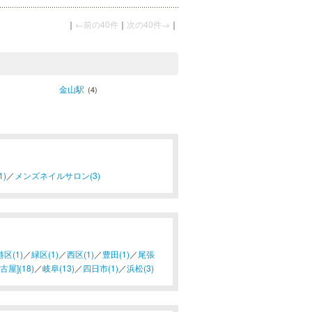
｜
←前の40件
｜
次の40件→
｜
金山駅
(4)
)
／
メンズネイルサロン(3)
港区(1)
／
緑区(1)
／
西区(1)
／
豊田(1)
／
尾張
屋](18)
／
岐阜(13)
／
四日市(1)
／
浜松(3)