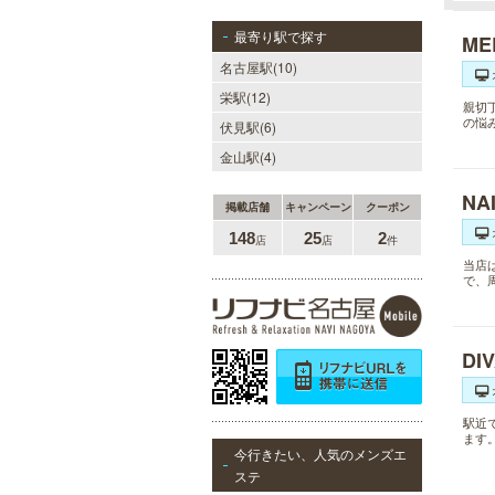
最寄り駅で探す
M
名古屋駅(10)
栄駅(12)
親切
の悩
伏見駅(6)
金山駅(4)
NA
掲載店舗
キャンペーン
クーポン
148
25
2
店
店
件
当店
で、
DI
駅近
ます
今行きたい、人気のメンズエ
ステ