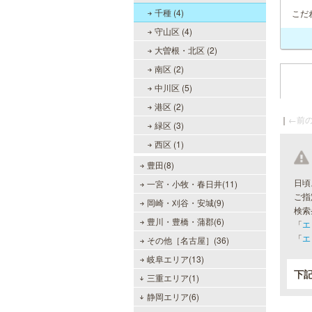
千種 (4)
こだ
守山区 (4)
大曽根・北区 (2)
南区 (2)
中川区 (5)
港区 (2)
｜
←前の
緑区 (3)
西区 (1)
豊田(8)
日頃
一宮・小牧・春日井(11)
ご指
岡崎・刈谷・安城(9)
検索
豊川・豊橋・蒲郡(6)
「
エ
「
エ
その他［名古屋］(36)
岐阜エリア(13)
下
三重エリア(1)
静岡エリア(6)