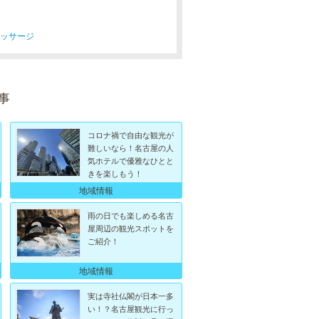
マッサージ
事
コロナ禍で自由な観光が
難しいなら！名古屋の人
気ホテルで優雅なひとと
きを楽しもう！
地域情報
雨の日でも楽しめる名古
屋周辺の観光スポットを
ご紹介！
地域情報
実は寺社仏閣が日本一多
い！？名古屋観光に行っ