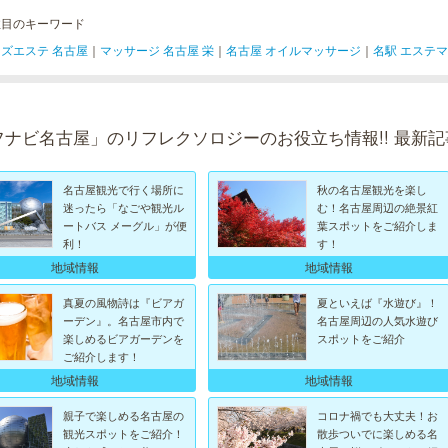
注目のキーワード
ズエステ 名古屋
｜
マッサージ 名古屋 栄
｜
名古屋 オイルマッサージ
｜
名駅 エステ
フナビ名古屋」のリフレクソロジーのお役立ち情報!! 最新記
名古屋観光で行く場所に
秋の名古屋観光を楽し
迷ったら「なごや観光ル
む！名古屋周辺の絶景紅
ートバス メーグル」が便
葉スポットをご紹介しま
利！
す！
地域情報
地域情報
真夏の風物詩は『ビアガ
夏といえば『水遊び』！
ーデン』。名古屋市内で
名古屋周辺の人気水遊び
楽しめるビアガーデンを
スポットをご紹介
ご紹介します！
地域情報
地域情報
親子で楽しめる名古屋の
コロナ禍でも大丈夫！お
観光スポットをご紹介！
散歩ついでに楽しめる名