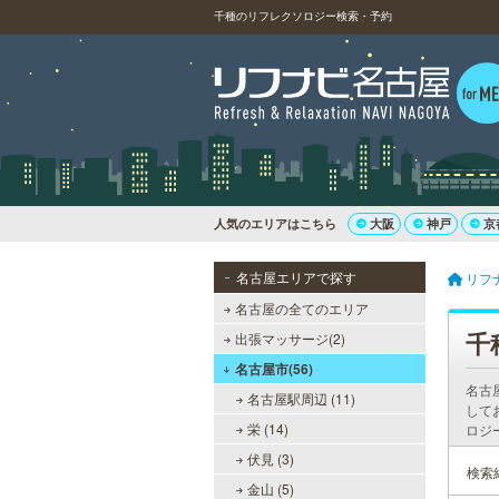
千種のリフレクソロジー検索・予約
人気のエリアはこちら
大阪
神戸
京
名古屋エリアで探す
リフ
名古屋の全てのエリア
千
出張マッサージ(2)
名古屋市(56)
名古
名古屋駅周辺 (11)
して
栄 (14)
ロジ
伏見 (3)
検索
金山 (5)