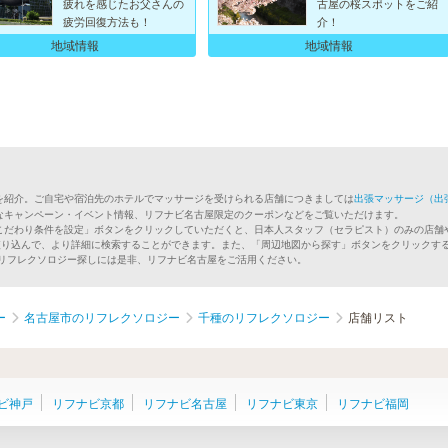
疲れを感じたお父さんの
古屋の桜スポットをご紹
疲労回復方法も！
介！
地域情報
地域情報
を紹介。ご自宅や宿泊先のホテルでマッサージを受けられる店舗につきましては
出張マッサージ（出
なキャンペーン・イベント情報、リフナビ名古屋限定のクーポンなどをご覧いただけます。
こだわり条件を設定」ボタンをクリックしていただくと、日本人スタッフ（セラピスト）のみの店舗
絞り込んで、より詳細に検索することができます。また、「周辺地図から探す」ボタンをクリックす
のリフレクソロジー探しには是非、リフナビ名古屋をご活用ください。
ー
名古屋市のリフレクソロジー
千種のリフレクソロジー
店舗リスト
ビ神戸
リフナビ京都
リフナビ名古屋
リフナビ東京
リフナビ福岡