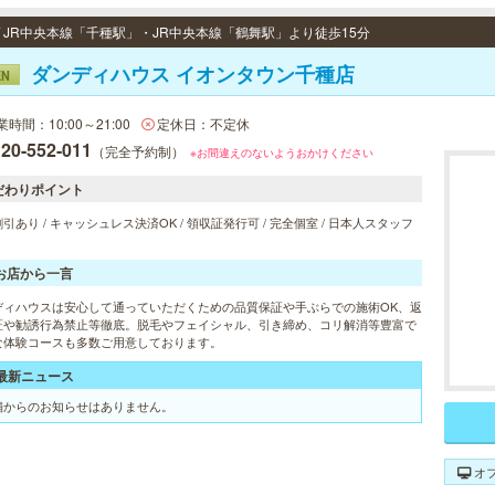
 / JR中央本線「千種駅」・JR中央本線「鶴舞駅」より徒歩15分
ダンディハウス イオンタウン千種店
EN
業時間：10:00～21:00
定休日：不定休
20-552-011
（完全予約制）
※お間違えのないようおかけください
だわりポイント
引あり / キャッシュレス決済OK / 領収証発行可 / 完全個室 / 日本人スタッフ
お店から一言
ディハウスは安心して通っていただくための品質保証や手ぶらでの施術OK、返
証や勧誘行為禁止等徹底。脱毛やフェイシャル、引き締め、コリ解消等豊富で
な体験コースも多数ご用意しております。
最新ニュース
舗からのお知らせはありません。
オ