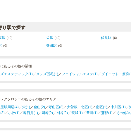
寄り駅で探す
屋駅
栄駅
伏見駅
(10)
(12)
(6)
駅
柴田駅
(0)
(0)
種にあるその他の業種
ズエステティック(1)
／
メンズ脱毛(1)
／
フェイシャルエステ(1)
／
ダイエット・痩身(1
フレクソロジーのあるその他のエリア
屋駅周辺(4)
／
栄(1)
／
金山(2)
／
守山区(2)
／
大曽根・北区(1)
／
南区(1)
／
中川区(1)
／
(3)
／
小牧(1)
／
春日井(1)
／
岡崎(2)
／
刈谷(2)
／
安城(1)
／
豊川(1)
／
蒲郡(1)
／
その他[名古