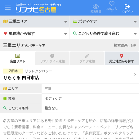
名古屋のメンズエステ・マッサージを探すなら
お気に入
り
閲覧履歴
ログイン
三重エリア
ボディケア
現在地から探す
こだわり条件で絞り込む
こだわり条件で絞り込む
三重エリア
検索結果 :
1
件
の
ボディケア
店舗リスト
リアルタイム速報
ブログ速報
周辺地図から探す
四日市
リフレクソロジー
りらくる 四日市店
21時以降も受付
24時以降も受付
エリア
三重
初回割引あり
リピーター割引あり
業種
ボディケア
団体割引
ポイントカード有
こだわり条件
指定なし
キャッシュレス決済OK
領収証発行可
名古屋の三重エリアにある男性歓迎のボディケアを紹介。店舗の詳細情報だけ
でなく新着情報、料金メニュー、お得なキャンペーン・イベント、リフナビ名
2名様歓迎
団体様歓迎
古屋限定のクーポンなどをご覧いただけます。「条件変更」ボタンをクリック