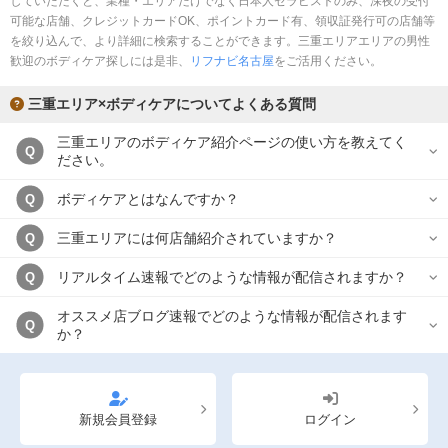
していただくと、業種・エリアだけでなく日本人セラピストのみ、深夜の受付
完全個室
半個室あり
可能な店舗、クレジットカードOK、ポイントカード有、領収証発行可の店舗等
を絞り込んで、より詳細に検索することができます。三重エリアエリアの男性
ペアルームあり
シャワー室完備
歓迎のボディケア探しには是非、
リフナビ名古屋
をご活用ください。
フットバスあり
岩盤浴あり
三重エリア×ボディケアについてよくある質問
専用駐車場あり
有資格者在籍
三重エリアのボディケア紹介ページの使い方を教えてく
Q
ださい。
日本人スタッフのみ
女性スタッフのみ
ボディケアとはなんですか？
Q
スタッフ指名可
Ｗセラピスト
三重エリアには何店舗紹介されていますか？
Q
駅から徒歩5分以内
リアルタイム速報でどのような情報が配信されますか？
Q
こだわり条件を変更
オススメ店ブログ速報でどのような情報が配信されます
Q
か？
閉じる
新規会員登録
ログイン