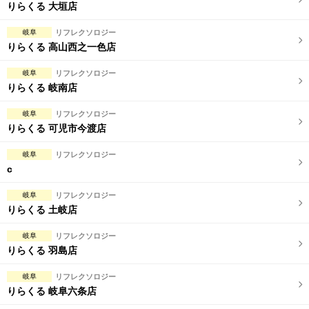
完全個室
半個室あり
りらくる 大垣店
ペアルームあり
シャワー室完備
岐阜
リフレクソロジー
りらくる 高山西之一色店
フットバスあり
岩盤浴あり
岐阜
リフレクソロジー
専用駐車場あり
有資格者在籍
りらくる 岐南店
日本人スタッフのみ
女性スタッフのみ
岐阜
リフレクソロジー
りらくる 可児市今渡店
スタッフ指名可
Ｗセラピスト
岐阜
リフレクソロジー
駅から徒歩5分以内
c
岐阜
リフレクソロジー
こだわり条件を変更
りらくる 土岐店
閉じる
岐阜
リフレクソロジー
りらくる 羽島店
岐阜
リフレクソロジー
りらくる 岐阜六条店