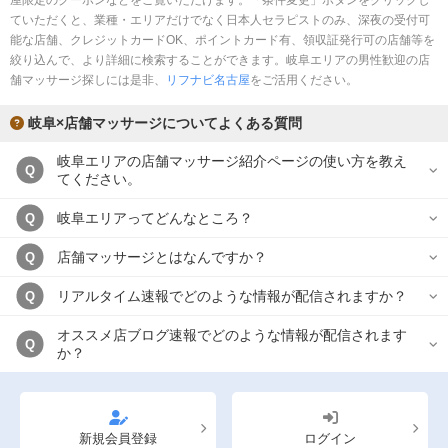
屋限定のクーポンなどをご覧いただけます。「条件変更」ボタンをクリックし
ていただくと、業種・エリアだけでなく日本人セラピストのみ、深夜の受付可
能な店舗、クレジットカードOK、ポイントカード有、領収証発行可の店舗等を
絞り込んで、より詳細に検索することができます。岐阜エリアの男性歓迎の店
舗マッサージ探しには是非、
リフナビ名古屋
をご活用ください。
岐阜×店舗マッサージについてよくある質問
岐阜エリアの店舗マッサージ紹介ページの使い方を教え
Q
てください。
岐阜エリアってどんなところ？
Q
店舗マッサージとはなんですか？
Q
リアルタイム速報でどのような情報が配信されますか？
Q
オススメ店ブログ速報でどのような情報が配信されます
Q
か？
新規会員登録
ログイン