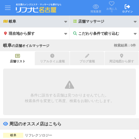
名古屋のメンズエステ・マッサージを探すなら
お気に入
り
閲覧履歴
ログイン
岐阜
店舗マッサージ
現在地から探す
こだわり条件で絞り込む
こだわり条件で絞り込む
岐阜
検索結果 :
0
件
の
店舗オイルマッサージ
店舗リスト
リアルタイム速報
ブログ速報
周辺地図から探す
21時以降も受付
24時以降も受付
初回割引あり
リピーター割引あり
条件に該当する店舗は見つかりませんでした。
検索条件を変更して再度、検索をお願いいたします。
団体割引
ポイントカード有
キャッシュレス決済OK
領収証発行可
周辺のオススメ店はこちら
2名様歓迎
団体様歓迎
岐阜
リフレクソロジー