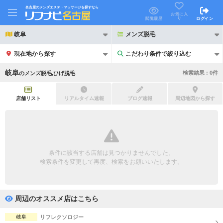
名古屋のメンズエステ・マッサージを探すなら
お気に入
り
閲覧履歴
ログイン
岐阜
メンズ脱毛
現在地から探す
こだわり条件で絞り込む
こだわり条件で絞り込む
岐阜
検索結果 :
0
件
の
メンズ脱毛,ひげ脱毛
店舗リスト
リアルタイム速報
ブログ速報
周辺地図から探す
21時以降も受付
24時以降も受付
初回割引あり
リピーター割引あり
条件に該当する店舗は見つかりませんでした。
検索条件を変更して再度、検索をお願いいたします。
団体割引
ポイントカード有
キャッシュレス決済OK
領収証発行可
周辺のオススメ店はこちら
2名様歓迎
団体様歓迎
岐阜
リフレクソロジー