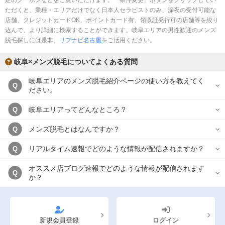
定のクーポンなどをご覧いただけます。「条件変更」ボタンをクリックしてい
ただくと、業種・エリアだけでなく日本人セラピストのみ、深夜の受付可能な
店舗、クレジットカードOK、ポイントカード有、領収証発行可の店舗等を絞り
込んで、より詳細に検索することができます。岐阜エリアの男性歓迎のメンズ
脱毛探しには是非、
リフナビ名古屋
をご活用ください。
岐阜×メンズ脱毛についてよくある質問
岐阜エリアのメンズ脱毛紹介ページの使い方を教えてく
Q
ださい。
岐阜エリアってどんなところ？
Q
メンズ脱毛とはなんですか？
Q
リアルタイム速報でどのような情報が配信されますか？
Q
オススメ店ブログ速報でどのような情報が配信されます
Q
か？
新規会員登録
ログイン