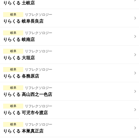
完全個室
半個室あり
りらくる 土岐店
ペアルームあり
シャワー室完備
岐阜
リフレクソロジー
りらくる 岐阜長良店
フットバスあり
岩盤浴あり
岐阜
リフレクソロジー
専用駐車場あり
有資格者在籍
りらくる 岐南店
日本人スタッフのみ
女性スタッフのみ
岐阜
リフレクソロジー
りらくる 大垣店
スタッフ指名可
Ｗセラピスト
岐阜
リフレクソロジー
駅から徒歩5分以内
りらくる 各務原店
岐阜
リフレクソロジー
こだわり条件を変更
りらくる 高山西之一色店
閉じる
岐阜
リフレクソロジー
りらくる 可児市今渡店
岐阜
リフレクソロジー
りらくる 本巣真正店