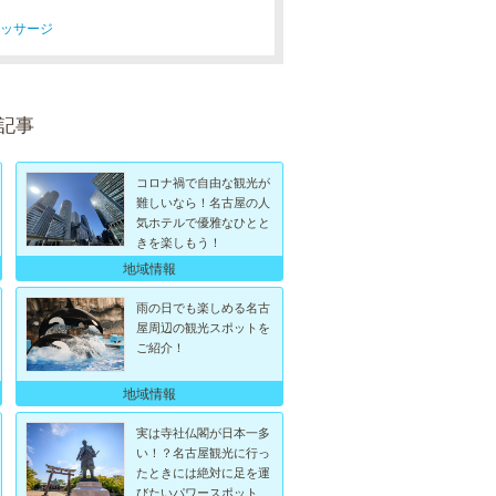
マッサージ
記事
コロナ禍で自由な観光が
難しいなら！名古屋の人
気ホテルで優雅なひとと
きを楽しもう！
地域情報
雨の日でも楽しめる名古
屋周辺の観光スポットを
ご紹介！
地域情報
実は寺社仏閣が日本一多
い！？名古屋観光に行っ
たときには絶対に足を運
びたいパワースポット