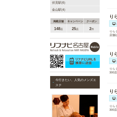
伏見駅(6)
金山駅(4)
り
掲載店舗
キャンペーン
クーポン
148
25
2
店
店
件
りら
店舗
り
りら
30
今行きたい、人気のメンズエ
ステ
り
りら
30