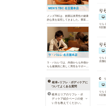
MEN’S TBC 名古屋本店
り
メンズTBCは、創業以来男性の健康
的な美を追究してきました。豊富な
脱毛メニューを始め、フェイシャル
りら
ケア、下腹引き締め等、各種お得な
0店
体験コースを取り揃えています。選
べる種類の多さで初めての方も安心
です。
り
ラ・パルレ 名古屋本店
りら
店舗
ラ・パルレでは、内側からも外側か
らも健康的に美しく男性をサポー
ト。脱メタボリックやダイエット、
マッチョコースやにきび内外コー
c
ス、アロマトリートメント等多彩な
メニューをご用意。お得な体験コー
岐阜×リフレ・ボディケアに
スも多数！
ついてよくある質問
りら
岐阜エリアのリフレ・ボ
Q
0店
メンズリゼクリニック 名古屋
ディケア紹介ページの使
栄院
い方を教えてください。