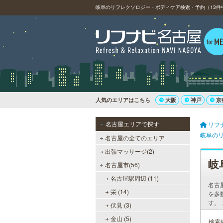
岐阜のリフレクソロジー・ボディケア検索・予約（13件中
人気のエリアはこちら
大阪
神戸
京
名古屋エリアで探す
リフ
岐阜の
名古屋の全てのエリア
出張マッサージ(2)
岐
名古屋市(56)
名古屋駅周辺 (11)
名古
栄 (14)
を多
す。
伏見 (3)
金山 (5)
検索