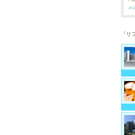
メン
「リ