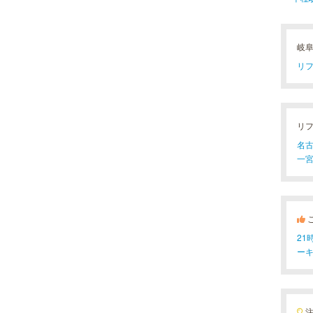
岐
リフ
リ
名古
一宮
2
ー