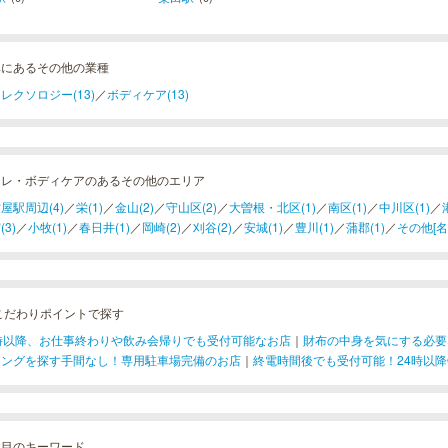
阜にあるその他の業種
レクソロジー(13)
／
ボディケア(13)
フレ・ボディケアのあるその他のエリア
屋駅周辺(4)
／
栄(1)
／
金山(2)
／
守山区(2)
／
大曽根・北区(1)
／
南区(1)
／
中川区(1)
／
(3)
／
小牧(1)
／
春日井(1)
／
岡崎(2)
／
刈谷(2)
／
安城(1)
／
豊川(1)
／
蒲郡(1)
／
その他[名古
こだわりポイントで探す
1時以降、お仕事終わりや飲み会帰りでも受付可能なお店
｜
財布の中身を気にする必要
キングを探す手間なし！専用駐車場完備のお店
｜
終電時間後でも受付可能！24時以降
注目のキーワード