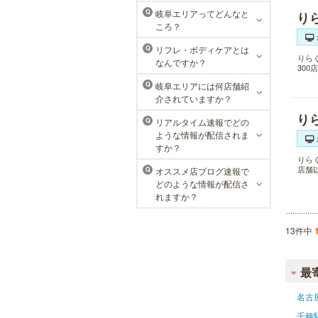
東京メンズリゼクリニックの永久脱
岐阜エリアってどんなと
Q
り
毛が全国で受けられます。多くの男
ころ？
性患者様にご支持頂き、新宿1院か
ら始まったメンズリゼクリニック
リフレ・ボディケアとは
Q
が、現在では提携院含め全国10院を
りら
なんですか？
展開するクリニックになりました。
30
岐阜エリアには何店舗紹
Q
介されていますか？
り
リアルタイム速報でどの
Q
ような情報が配信されま
すか？
りら
店舗
オススメ店ブログ速報で
Q
どのような情報が配信さ
れますか？
13件中
最
名古
千種