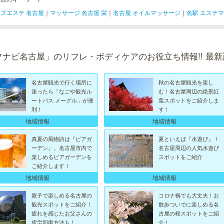
ズエステ 名古屋
｜
マッサージ 名古屋 栄
｜
名古屋 オイルマッサージ
｜
名駅 エステ
フナビ名古屋」のリフレ・ボディケアのお役立ち情報!! 最新
名古屋観光で行く場所に
秋の名古屋観光を楽し
迷ったら「なごや観光ル
む！名古屋周辺の絶景紅
ートバス メーグル」が便
葉スポットをご紹介しま
利！
す！
地域情報
地域情報
真夏の風物詩は『ビアガ
夏といえば『水遊び』！
ーデン』。名古屋市内で
名古屋周辺の人気水遊び
楽しめるビアガーデンを
スポットをご紹介
ご紹介します！
地域情報
地域情報
親子で楽しめる名古屋の
コロナ禍でも大丈夫！お
観光スポットをご紹介！
散歩ついでに楽しめる名
疲れを感じたお父さんの
古屋の桜スポットをご紹
疲労回復方法も！
介！