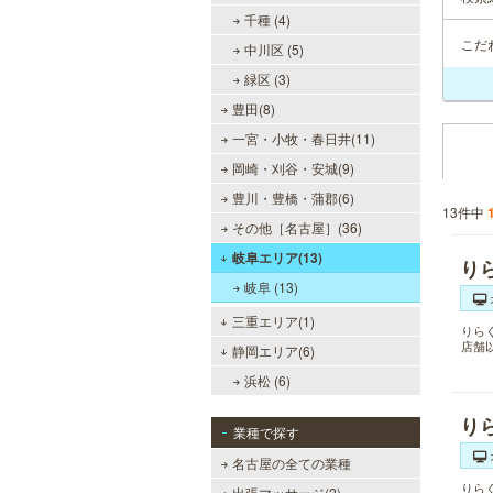
千種 (4)
こだ
中川区 (5)
緑区 (3)
豊田(8)
一宮・小牧・春日井(11)
岡崎・刈谷・安城(9)
豊川・豊橋・蒲郡(6)
13件中
その他［名古屋］(36)
岐阜エリア(13)
り
岐阜 (13)
三重エリア(1)
りら
店舗
静岡エリア(6)
浜松 (6)
り
業種で探す
名古屋の全ての業種
りら
出張マッサージ(2)