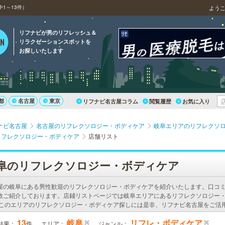
1～13件）
よう
リフナビが男のリフレッシュ＆
リラクゼーションスポットを
お探しいたします
都
名古屋
東京
リフナビ名古屋コラム
閲覧履歴
お気に入り
ナビ名古屋
名古屋のリフレクソロジー・ボディケア
岐阜エリアのリフレクソ
リフレクソロジー・ボディケア
店舗リスト
阜のリフレクソロジー・ボディケア
屋の岐阜にある男性歓迎のリフレクソロジー・ボディケアを紹介いたします。口コ
数ご紹介しております。店鋪リストページでは岐阜エリアにあるリフレクソロジー
 このエリアのリフレクソロジー・ボディケア探しには是非、リフナビ名古屋をご活
13
岐阜
リフレ・ボディケア
結果：
件
エリア：
ジャンル：