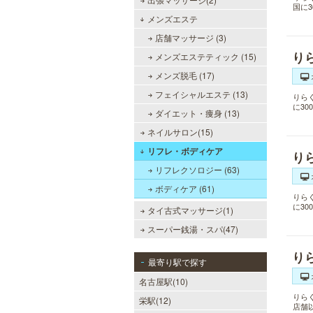
国に
メンズエステ
店舗マッサージ (3)
り
メンズエステティック (15)
メンズ脱毛 (17)
フェイシャルエステ (13)
りら
に3
ダイエット・痩身 (13)
ネイルサロン(15)
リフレ・ボディケア
り
リフレクソロジー (63)
ボディケア (61)
りら
に3
タイ古式マッサージ(1)
スーパー銭湯・スパ(47)
り
最寄り駅で探す
名古屋駅(10)
りら
栄駅(12)
店舗