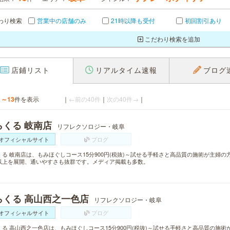
わり検索
営業中の店舗のみ
21時以降も受付
初回割引あり
こだわり検索を追加
店鋪リスト
リアルタイム速報
ブログ
1～13
件を表示
｜
←前の40件
｜
次の40件→
｜
らくる 岐南店
リフレクソロジー・岐阜
オフィシャルサイト
ブログ
くる 岐南店は、もみほぐしコース15分900円(税抜)～試せる手軽さと高品質の施術が主婦の
以上を展開、通いやすさも抜群です。メディア掲載も多数。
らくる 高山西之一色店
リフレクソロジー・岐阜
オフィシャルサイト
ブログ
くる 高山西之一色店は、もみほぐしコース15分900円(税抜)～試せる手軽さと高品質の施