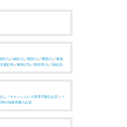
港区(1)
／
緑区(1)
／
西区(1)
／
豊田(1)
／
尾張
屋](18)
／
岐阜(13)
／
四日市(1)
／
浜松(3)
なし！キャッシュレス決済可能なお店
｜
パ
OKの深夜営業のお店