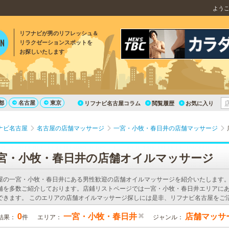
よう
リフナビが男のリフレッシュ＆
リラクゼーションスポットを
お探しいたします
都
名古屋
東京
リフナビ名古屋コラム
閲覧履歴
お気に入り
ナビ名古屋
名古屋の店舗マッサージ
一宮・小牧・春日井の店舗マッサージ
宮・小牧・春日井の店舗オイルマッサージ
屋の一宮・小牧・春日井にある男性歓迎の店舗オイルマッサージを紹介いたします
舗を多数ご紹介しております。店鋪リストページでは一宮・小牧・春日井エリアに
できます。 このエリアの店舗オイルマッサージ探しには是非、リフナビ名古屋をご
0
一宮・小牧・春日井
店舗マッサ
結果：
件
エリア：
ジャンル：