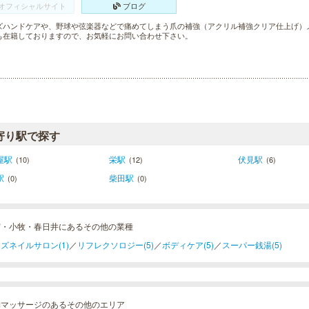
オフィシャルサイト
ブログ
ズハンドケアや、野球や弦楽器などで痛めてしまう爪の補強（アクリル補強クリア仕上げ）
も在籍しておりますので、お気軽にお問い合わせ下さい。
寄り駅で探す
屋駅
栄駅
伏見駅
(10)
(12)
(6)
駅
柴田駅
(0)
(0)
宮・小牧・春日井にあるその他の業種
ズネイルサロン(1)
／
リフレクソロジー(5)
／
ボディケア(5)
／
スーパー銭湯(5)
舗マッサージのあるその他のエリア