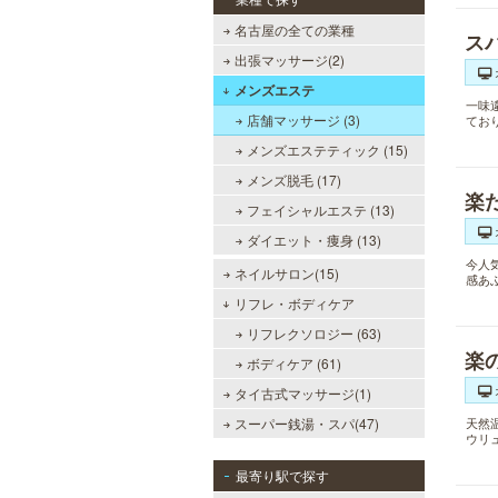
名古屋の全ての業種
ス
出張マッサージ(2)
メンズエステ
一味
店舗マッサージ (3)
てお
メンズエステティック (15)
メンズ脱毛 (17)
楽
フェイシャルエステ (13)
ダイエット・痩身 (13)
今人
ネイルサロン(15)
感あ
リフレ・ボディケア
リフレクソロジー (63)
楽
ボディケア (61)
タイ古式マッサージ(1)
スーパー銭湯・スパ(47)
天然
ウリ
最寄り駅で探す