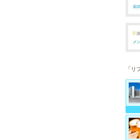
栄(2
メン
「リ