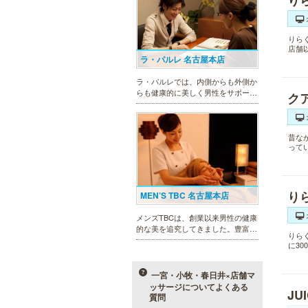
り
りら
店舗
ラ・パルレ 名古屋本店
ラ・パルレでは、内側からも外側か
らも健康的に美しく男性をサポー
ク
ト。脱メタボリックやダイエット、
マッチョコースやにきび内外コー
ス、アロマトリートメント等多彩な
メニューをご用意。お得な体験コー
昔な
って
スも多数！
り
MEN’S TBC 名古屋本店
メンズTBCは、創業以来男性の健康
的な美を追究してきました。豊富な
りら
脱毛メニューを始め、フェイシャル
に3
ケア、下腹引き締め等、各種お得な
体験コースを取り揃えています。選
べる種類の多さで初めての方も安心
一宮・小牧・春日井×店舗マ
です。
ッサージについてよくある
JU
質問