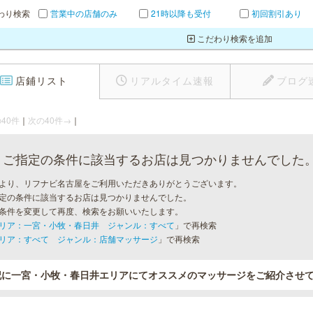
わり検索
営業中の店舗のみ
21時以降も受付
初回割引あり
こだわり検索を追加
店鋪リスト
リアルタイム速報
ブログ
40件
｜
次の40件→
｜
ご指定の条件に該当するお店は見つかりませんでした
より、リフナビ名古屋をご利用いただきありがとうございます。
定の条件に該当するお店は見つかりませんでした。
条件を変更して再度、検索をお願いいたします。
リア：一宮・小牧・春日井 ジャンル：すべて
」で再検索
リア：すべて ジャンル：店舗マッサージ
」で再検索
記に一宮・小牧・春日井エリアにてオススメのマッサージをご紹介させ