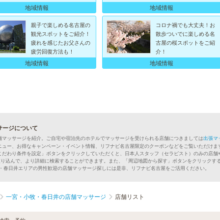
地域情報
地域情報
親子で楽しめる名古屋の
コロナ禍でも大丈夫！お
観光スポットをご紹介！
散歩ついでに楽しめる名
疲れを感じたお父さんの
古屋の桜スポットをご紹
疲労回復方法も！
介！
地域情報
地域情報
サージについて
舗マッサージを紹介。ご自宅や宿泊先のホテルでマッサージを受けられる店舗につきましては
出張マ
ニュー、お得なキャンペーン・イベント情報、リフナビ名古屋限定のクーポンなどをご覧いただけま
こだわり条件を設定」ボタンをクリックしていただくと、日本人スタッフ（セラピスト）のみの店舗
絞り込んで、より詳細に検索することができます。また、「周辺地図から探す」ボタンをクリックす
牧・春日井エリアの男性歓迎の店舗マッサージ探しには是非、リフナビ名古屋をご活用ください。
一宮・小牧・春日井の店舗マッサージ
店舗リスト