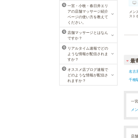
メンズリゼクリニック 名古屋
一宮・小牧・春日井エリ
Q
栄院
アの店舗マッサージ紹介
メン
スト
ページの使い方を教えて
東京メンズリゼクリニックの永久脱
ください。
毛が全国で受けられます。多くの男
性患者様にご支持頂き、新宿1院か
店舗マッサージとはなん
Q
ら始まったメンズリゼクリニック
ですか？
が、現在では提携院含め全国10院を
展開するクリニックになりました。
リアルタイム速報でどの
Q
ような情報が配信されま
すか？
最
オススメ店ブログ速報で
Q
名古
どのような情報が配信さ
千種
れますか？
一
メン
店