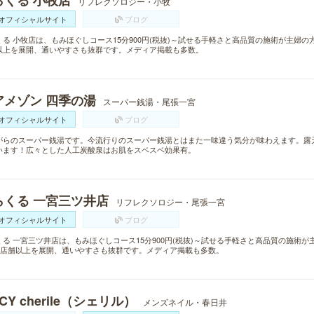
らくる 小牧店
リフレクソロジー・小牧
オフィシャルサイト
ブログ
くる 小牧店は、もみほぐしコース15分900円(税抜)～試せる手軽さと高品質の施術が主婦の
以上を展開、通いやすさも抜群です。メディア掲載も多数。
アメゾン 四季の湯
スーパー銭湯・尾張一宮
オフィシャルサイト
ブログ
がらのスーパー銭湯です。今流行りのスーパー銭湯とはまた一味違う気分が味わえます。露
います！広々とした人工炭酸泉はお肌をスベスベ効果有。
らくる 一宮三ツ井店
リフレクソロジー・尾張一宮
オフィシャルサイト
ブログ
くる 一宮三ツ井店は、もみほぐしコース15分900円(税抜)～試せる手軽さと高品質の施術
00店舗以上を展開、通いやすさも抜群です。メディア掲載も多数。
ICY cherile（シェリル）
メンズネイル・春日井