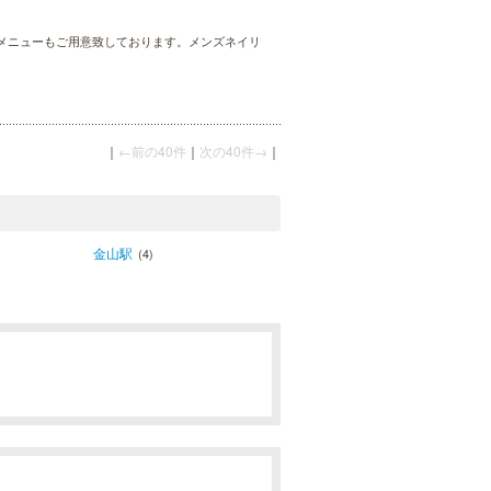
メニューもご用意致しております。メンズネイリ
｜
←前の40件
｜
次の40件→
｜
金山駅
(4)