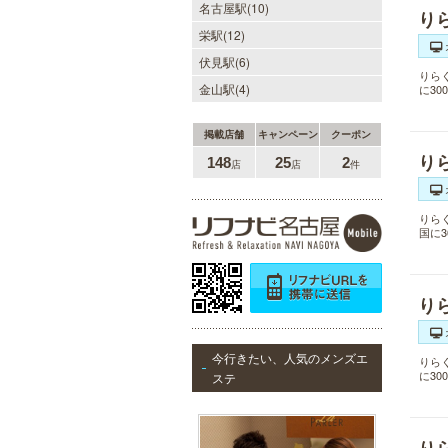
名古屋駅(10)
り
栄駅(12)
伏見駅(6)
りら
金山駅(4)
に3
掲載店舗
キャンペーン
クーポン
り
148
25
2
店
店
件
りら
国に
り
今行きたい、人気のメンズエ
りら
に3
ステ