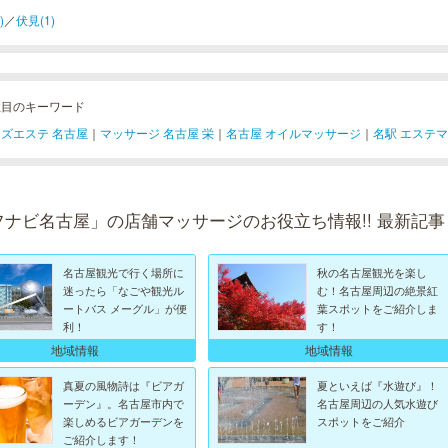
)
／
伏見(1)
注目のキーワード
ズエステ 名古屋
｜
マッサージ 名古屋 栄
｜
名古屋 オイルマッサージ
｜
名駅 エステ
フナビ名古屋」の店舗マッサージのお役立ち情報!! 最新記事
名古屋観光で行く場所に
秋の名古屋観光を楽し
迷ったら「なごや観光ル
む！名古屋周辺の絶景紅
ートバス メーグル」が便
葉スポットをご紹介しま
利！
す！
地域情報
地域情報
真夏の風物詩は『ビアガ
夏といえば『水遊び』！
ーデン』。名古屋市内で
名古屋周辺の人気水遊び
楽しめるビアガーデンを
スポットをご紹介
ご紹介します！