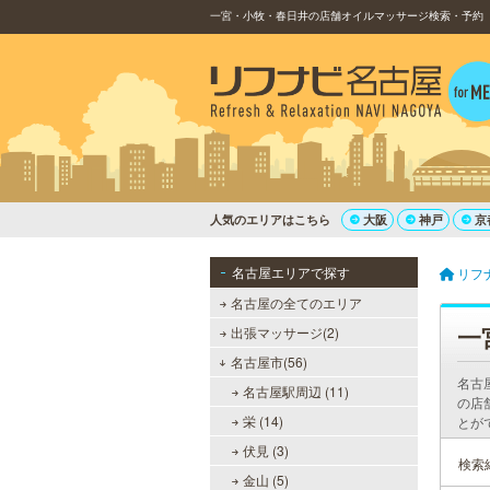
一宮・小牧・春日井の店舗オイルマッサージ検索・予約
人気のエリアはこちら
大阪
神戸
京
名古屋エリアで探す
リフ
名古屋の全てのエリア
一
出張マッサージ(2)
名古屋市(56)
名古
名古屋駅周辺 (11)
の店
栄 (14)
とが
伏見 (3)
検索
金山 (5)