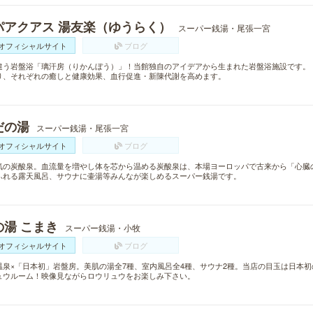
パアクアス 湯友楽（ゆうらく）
スーパー銭湯・尾張一宮
オフィシャルサイト
ブログ
違う岩盤浴「璃汗房（りかんぼう）」！当館独自のアイデアから生まれた岩盤浴施設です。
り、それぞれの癒しと健康効果、血行促進・新陳代謝を高めます。
だの湯
スーパー銭湯・尾張一宮
オフィシャルサイト
ブログ
気の炭酸泉。血流量を増やし体を芯から温める炭酸泉は、本場ヨーロッパで古来から「心臓
ふれる露天風呂、サウナに壷湯等みんなが楽しめるスーパー銭湯です。
の湯 こまき
スーパー銭湯・小牧
オフィシャルサイト
ブログ
温泉×「日本初」岩盤房。美肌の湯全7種、室内風呂全4種、サウナ2種。当店の目玉は日本初
ュウルーム！映像見ながらロウリュウをお楽しみ下さい。