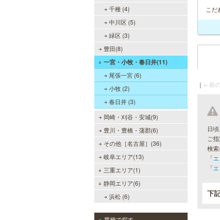
千種 (4)
こだ
中川区 (5)
緑区 (3)
豊田(8)
一宮・小牧・春日井(11)
尾張一宮 (6)
｜
←前の
小牧 (2)
春日井 (3)
岡崎・刈谷・安城(9)
日頃
豊川・豊橋・蒲郡(6)
ご指
その他［名古屋］(36)
検索
岐阜エリア(13)
「
エ
「
エ
三重エリア(1)
静岡エリア(6)
下
浜松 (6)
業種で探す