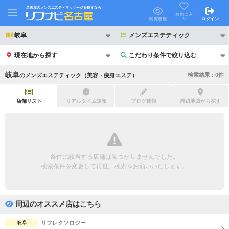
名古屋のメンズエステ・マッサージを探すなら
お気に入
り
閲覧履歴
ログイン
岐阜
メンズエステティック
現在地から探す
こだわり条件で絞り込む
こだわり条件で絞り込む
岐阜
検索結果 :
0
件
の
メンズエステティック（美容・痩身エステ）
店舗リスト
リアルタイム速報
ブログ速報
周辺地図から探す
21時以降も受付
24時以降も受付
初回割引あり
リピーター割引あり
条件に該当する店舗は見つかりませんでした。
検索条件を変更して再度、検索をお願いいたします。
団体割引
ポイントカード有
キャッシュレス決済OK
領収証発行可
周辺のオススメ店はこちら
2名様歓迎
団体様歓迎
岐阜
リフレクソロジー