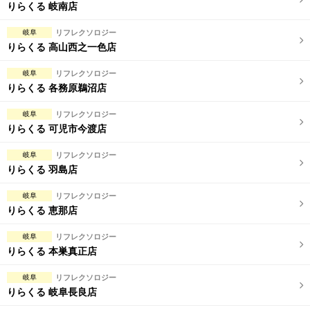
完全個室
半個室あり
りらくる 岐南店
ペアルームあり
シャワー室完備
岐阜
リフレクソロジー
りらくる 高山西之一色店
フットバスあり
岩盤浴あり
岐阜
リフレクソロジー
専用駐車場あり
有資格者在籍
りらくる 各務原鵜沼店
日本人スタッフのみ
女性スタッフのみ
岐阜
リフレクソロジー
りらくる 可児市今渡店
スタッフ指名可
Ｗセラピスト
岐阜
リフレクソロジー
駅から徒歩5分以内
りらくる 羽島店
岐阜
リフレクソロジー
こだわり条件を変更
りらくる 恵那店
閉じる
岐阜
リフレクソロジー
りらくる 本巣真正店
岐阜
リフレクソロジー
りらくる 岐阜長良店