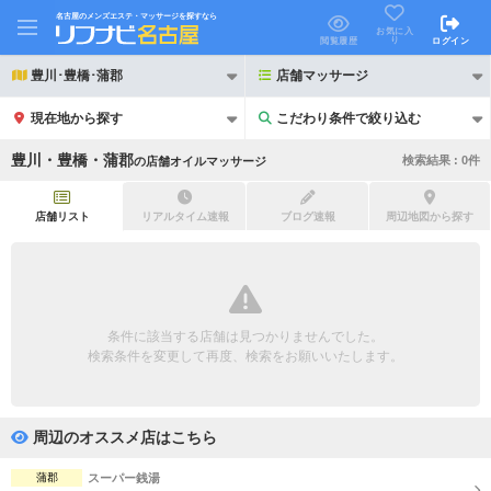
名古屋のメンズエステ・マッサージを探すなら
お気に入
り
閲覧履歴
ログイン
豊川･豊橋･蒲郡
店舗マッサージ
現在地から探す
こだわり条件で絞り込む
こだわり条件で絞り込む
豊川・豊橋・蒲郡
検索結果 :
0
件
の
店舗オイルマッサージ
店舗リスト
リアルタイム速報
ブログ速報
周辺地図から探す
21時以降も受付
24時以降も受付
初回割引あり
リピーター割引あり
条件に該当する店舗は見つかりませんでした。
検索条件を変更して再度、検索をお願いいたします。
団体割引
ポイントカード有
キャッシュレス決済OK
領収証発行可
周辺のオススメ店はこちら
2名様歓迎
団体様歓迎
蒲郡
スーパー銭湯