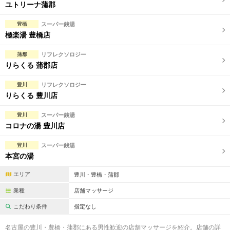
完全個室
半個室あり
ユトリーナ蒲郡
ペアルームあり
シャワー室完備
豊橋
スーパー銭湯
極楽湯 豊橋店
フットバスあり
岩盤浴あり
蒲郡
リフレクソロジー
専用駐車場あり
有資格者在籍
りらくる 蒲郡店
日本人スタッフのみ
女性スタッフのみ
豊川
リフレクソロジー
りらくる 豊川店
スタッフ指名可
Ｗセラピスト
豊川
スーパー銭湯
駅から徒歩5分以内
コロナの湯 豊川店
豊川
スーパー銭湯
こだわり条件を変更
本宮の湯
エリア
豊川・豊橋・蒲郡
閉じる
業種
店舗マッサージ
こだわり条件
指定なし
名古屋の豊川・豊橋・蒲郡にある男性歓迎の店舗マッサージを紹介。店舗の詳