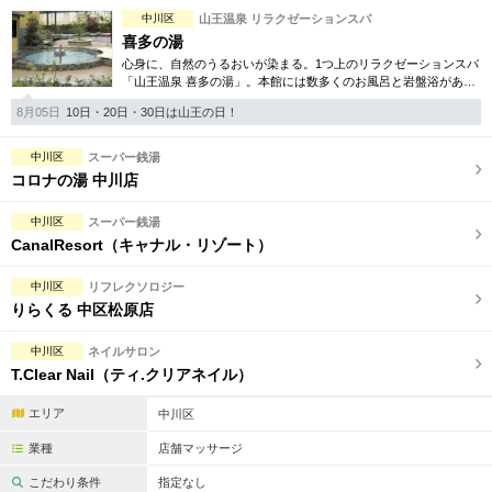
完全個室
半個室あり
中川区
山王温泉 リラクゼーションスパ
喜多の湯
ペアルームあり
シャワー室完備
心身に、自然のうるおいが染まる。1つ上のリラクゼーションスパ
「山王温泉 喜多の湯」。本館には数多くのお風呂と岩盤浴があ
フットバスあり
岩盤浴あり
り、日常を忘れ癒しの空間を楽しんで頂けます。別館は美のフロ
8月05日
10日・20日・30日は山王の日！
アをご用意しております。
専用駐車場あり
有資格者在籍
中川区
スーパー銭湯
日本人スタッフのみ
女性スタッフのみ
コロナの湯 中川店
スタッフ指名可
Ｗセラピスト
中川区
スーパー銭湯
CanalResort（キャナル・リゾート）
駅から徒歩5分以内
中川区
リフレクソロジー
りらくる 中区松原店
こだわり条件を変更
中川区
ネイルサロン
T.Clear Nail（ティ.クリアネイル）
閉じる
エリア
中川区
業種
店舗マッサージ
こだわり条件
指定なし