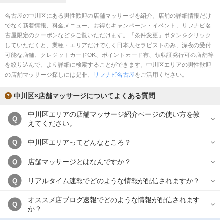
名古屋の中川区にある男性歓迎の店舗マッサージを紹介。店舗の詳細情報だけ
でなく新着情報、料金メニュー、お得なキャンペーン・イベント、リフナビ名
古屋限定のクーポンなどをご覧いただけます。「条件変更」ボタンをクリック
していただくと、業種・エリアだけでなく日本人セラピストのみ、深夜の受付
可能な店舗、クレジットカードOK、ポイントカード有、領収証発行可の店舗等
を絞り込んで、より詳細に検索することができます。中川区エリアの男性歓迎
の店舗マッサージ探しには是非、
リフナビ名古屋
をご活用ください。
中川区×店舗マッサージについてよくある質問
中川区エリアの店舗マッサージ紹介ページの使い方を教
Q
えてください。
中川区エリアってどんなところ？
Q
店舗マッサージとはなんですか？
Q
リアルタイム速報でどのような情報が配信されますか？
Q
オススメ店ブログ速報でどのような情報が配信されます
Q
か？