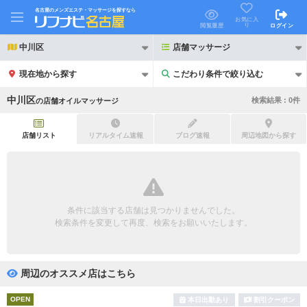
名古屋のメンズエステ・マッサージを探すなら
お気に入
り
閲覧履歴
ログイン
中川区
店舗マッサージ
現在地から探す
こだわり条件で絞り込む
こだわり条件で絞り込む
中川区
検索結果 :
0
件
の
店舗オイルマッサージ
店舗リスト
リアルタイム速報
ブログ速報
周辺地図から探す
21時以降も受付
24時以降も受付
初回割引あり
リピーター割引あり
条件に該当する店舗は見つかりませんでした。
検索条件を変更して再度、検索をお願いいたします。
団体割引
ポイントカード有
キャッシュレス決済OK
領収証発行可
周辺のオススメ店はこちら
2名様歓迎
団体様歓迎
OPEN
本日出勤あり
割引クーポン