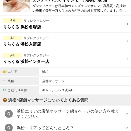
ダンディハウス イオンモール浜松市野店
ダンディハウスは日本初のメンズエステサロン。高品質・高技術
の施術で毎年一万人以上の方がその効果を実感しています。引き
締め・脱毛・フェイシャル・ブライダルエステ等初回割引も豊富
に取り揃えています。
浜松
リフレクソロジー
りらくる 浜松名塚店
浜松
リフレクソロジー
りらくる 浜松入野店
浜松
リフレクソロジー
りらくる 浜松インター店
エリア
浜松
業種
店舗マッサージ
こだわり条件
キャッシュレス決済OK
浜松×店舗マッサージについてよくある質問
浜松エリアの店舗マッサージ紹介ページの使い方を教え
Q
てください。
浜松エリアってどんなところ？
Q