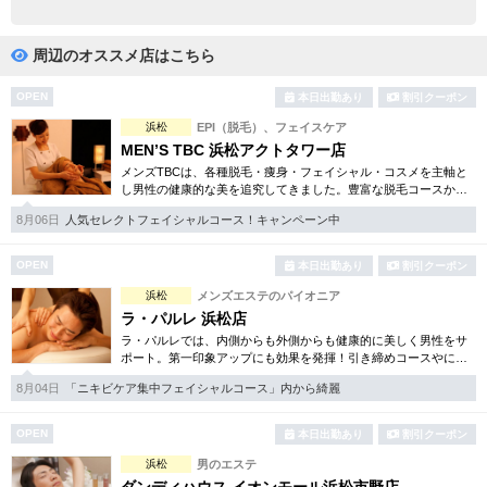
完全個室
半個室あり
ペアルームあり
シャワー室完備
周辺のオススメ店はこちら
フットバスあり
岩盤浴あり
OPEN
本日出勤あり
割引クーポン
浜松
EPI（脱毛）、フェイスケア
専用駐車場あり
有資格者在籍
MEN’S TBC 浜松アクトタワー店
メンズTBCは、各種脱毛・痩身・フェイシャル・コスメを主軸と
日本人スタッフのみ
女性スタッフのみ
し男性の健康的な美を追究してきました。豊富な脱毛コースから
フェイシャル、ダイエット等幅広いメニューを取り揃えていま
スタッフ指名可
Ｗセラピスト
8月06日
人気セレクトフェイシャルコース！キャンペーン中
す。初回割引コースも多彩。
駅から徒歩5分以内
OPEN
本日出勤あり
割引クーポン
浜松
メンズエステのパイオニア
こだわり条件を変更
ラ・パルレ 浜松店
ラ・パルレでは、内側からも外側からも健康的に美しく男性をサ
ポート。第一印象アップにも効果を発揮！引き締めコースやにき
閉じる
び内外コース、アロマトリートメント等多彩なメニューをご用
8月04日
「ニキビケア集中フェイシャルコース」内から綺麗
意。まずは体験から是非。
OPEN
本日出勤あり
割引クーポン
浜松
男のエステ