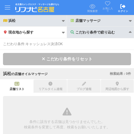
名古屋のメンズエステ・マッサージを探すなら
お気に入
り
閲覧履歴
ログイン
浜松
店舗マッサージ
現在地から探す
こだわり条件で絞り込む
こだわり条件で絞り込む
こだわり条件:
キャッシュレス決済OK
こだわり条件をリセット
浜松
検索結果 :
0
件
の
店舗オイルマッサージ
21時以降も受付
24時以降も受付
初回割引あり
リピーター割引あり
店舗リスト
リアルタイム速報
ブログ速報
周辺地図から探す
団体割引
ポイントカード有
キャッシュレス決済OK
領収証発行可
条件に該当する店舗は見つかりませんでした。
2名様歓迎
団体様歓迎
検索条件を変更して再度、検索をお願いいたします。