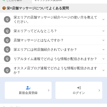
こだわり条件
キャッシュレス決済OK
完全個室
半個室あり
栄×店舗マッサージについてよくある質問
ペアルームあり
シャワー室完備
栄エリアの店舗マッサージ紹介ページの使い方を教えて
Q
フットバスあり
岩盤浴あり
ください。
専用駐車場あり
有資格者在籍
栄エリアってどんなところ？
Q
日本人スタッフのみ
女性スタッフのみ
店舗マッサージとはなんですか？
Q
スタッフ指名可
Ｗセラピスト
栄エリアには何店舗紹介されていますか？
Q
駅から徒歩5分以内
リアルタイム速報でどのような情報が配信されますか？
Q
オススメ店ブログ速報でどのような情報が配信されます
こだわり条件を変更
Q
か？
閉じる
新規会員登録
ログイン