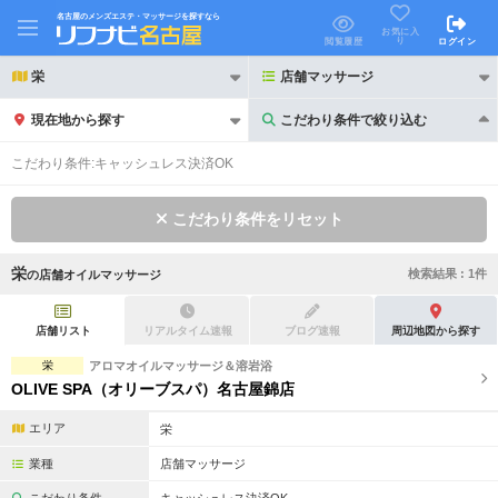
名古屋のメンズエステ・マッサージを探すなら
お気に入
り
閲覧履歴
ログイン
栄
店舗マッサージ
現在地から探す
こだわり条件で絞り込む
こだわり条件で絞り込む
こだわり条件:
キャッシュレス決済OK
こだわり条件をリセット
栄
検索結果 :
1
件
の
店舗オイルマッサージ
21時以降も受付
24時以降も受付
初回割引あり
リピーター割引あり
店舗リスト
リアルタイム速報
ブログ速報
周辺地図から探す
栄
アロマオイルマッサージ＆溶岩浴
団体割引
ポイントカード有
OLIVE SPA（オリーブスパ）名古屋錦店
キャッシュレス決済OK
領収証発行可
エリア
栄
2名様歓迎
団体様歓迎
業種
店舗マッサージ