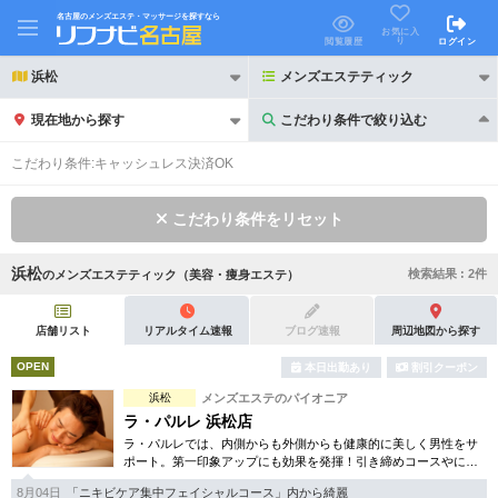
名古屋のメンズエステ・マッサージを探すなら
お気に入
り
閲覧履歴
ログイン
浜松
メンズエステティック
現在地から探す
こだわり条件で絞り込む
こだわり条件で絞り込む
こだわり条件:
キャッシュレス決済OK
こだわり条件をリセット
浜松
検索結果 :
2
件
の
メンズエステティック（美容・痩身エステ）
21時以降も受付
24時以降も受付
初回割引あり
リピーター割引あり
店舗リスト
リアルタイム速報
ブログ速報
周辺地図から探す
OPEN
本日出勤あり
割引クーポン
団体割引
ポイントカード有
浜松
メンズエステのパイオニア
キャッシュレス決済OK
領収証発行可
ラ・パルレ 浜松店
ラ・パルレでは、内側からも外側からも健康的に美しく男性をサ
2名様歓迎
団体様歓迎
ポート。第一印象アップにも効果を発揮！引き締めコースやにき
び内外コース、アロマトリートメント等多彩なメニューをご用
8月04日
「ニキビケア集中フェイシャルコース」内から綺麗
意。まずは体験から是非。