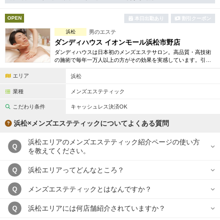
完全個室
半個室あり
OPEN
本日出勤あり
割引クーポン
ペアルームあり
シャワー室完備
浜松
男のエステ
フットバスあり
岩盤浴あり
ダンディハウス イオンモール浜松市野店
ダンディハウスは日本初のメンズエステサロン。高品質・高技術
専用駐車場あり
の施術で毎年一万人以上の方がその効果を実感しています。引き
有資格者在籍
締め・脱毛・フェイシャル・ブライダルエステ等初回割引も豊富
エリア
に取り揃えています。
浜松
日本人スタッフのみ
女性スタッフのみ
業種
メンズエステティック
スタッフ指名可
Ｗセラピスト
こだわり条件
キャッシュレス決済OK
駅から徒歩5分以内
浜松×メンズエステティックについてよくある質問
浜松エリアのメンズエステティック紹介ページの使い方
こだわり条件を変更
Q
を教えてください。
閉じる
浜松エリアってどんなところ？
Q
メンズエステティックとはなんですか？
Q
浜松エリアには何店舗紹介されていますか？
Q