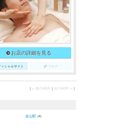
お店の詳細を見る
フィシャルサイト
ブログ
｜
←前の40件
｜
次の40件→
｜
金山駅
(4)