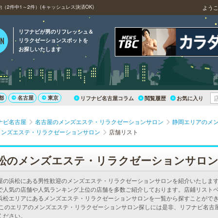
2件中1～2件）(キャッシュレス決済OK)
よう
リフナビが男のリフレッシュ＆
リラクゼーションスポットを
お探しいたします
都
名古屋
東京
リフナビ名古屋コラム
閲覧履歴
お気に入り
ナビ名古屋
名古屋のメンズエステ・リラクゼーションサロン
静岡エリアのメ
メンズエステ・リラクゼーションサロン
店舗リスト
松のメンズエステ・リラクゼーションサロ
屋の浜松にある男性歓迎のメンズエステ・リラクゼーションサロンを紹介いたしま
で人気の店舗や人気ランキング上位の店舗を多数ご紹介しております。店鋪リスト
浜松エリアにあるメンズエステ・リラクゼーションサロンを一覧から探すことがで
 このエリアのメンズエステ・リラクゼーションサロン探しには是非、リフナビ名古
ください。