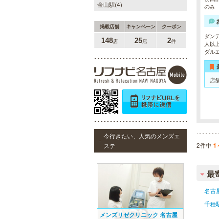
金山駅(4)
のみ
掲載店舗
キャンペーン
クーポン
ダン
148
25
2
店
店
件
人以
ダル
店
今行きたい、人気のメンズエ
2件中
1
ステ
最
名古
千種
メンズリゼクリニック 名古屋