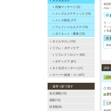
メンズエステ
初回割
店舗マッサージ (3)
のみ 
メンズエステティック (15)
メンズ脱毛 (17)
ラ・
フェイシャルエステ (13)
アッ
ト等
ダイエット・痩身 (13)
ネイルサロン(15)
8/0
リフレ・ボディケア
リフレクソロジー (63)
ボディケア (61)
浜松
タイ古式マッサージ(1)
スーパー銭湯・スパ(47)
OP
最寄り駅で探す
営
名古屋駅(10)
01
栄駅(12)
こ
伏見駅(6)
初回割