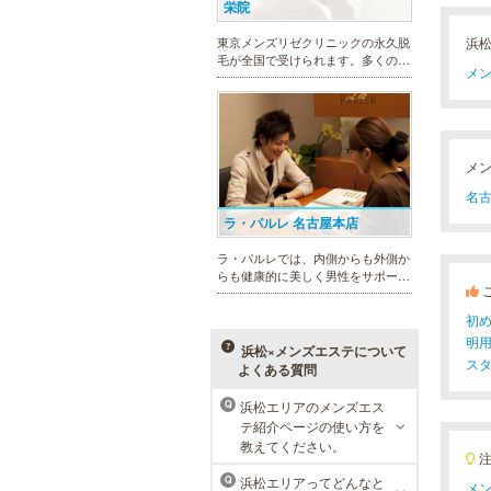
栄院
浜
東京メンズリゼクリニックの永久脱
毛が全国で受けられます。多くの男
メン
性患者様にご支持頂き、新宿1院か
ら始まったメンズリゼクリニック
が、現在では提携院含め全国10院を
展開するクリニックになりました。
メ
名古
ラ・パルレ 名古屋本店
ラ・パルレでは、内側からも外側か
らも健康的に美しく男性をサポー
ト。脱メタボリックやダイエット、
マッチョコースやにきび内外コー
初
ス、アロマトリートメント等多彩な
明
メニューをご用意。お得な体験コー
浜松×メンズエステについて
ス
スも多数！
よくある質問
浜松エリアのメンズエス
Q
テ紹介ページの使い方を
MEN’S TBC 名古屋本店
教えてください。
メンズTBCは、創業以来男性の健康
浜松エリアってどんなと
Q
メン