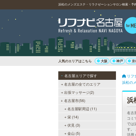
浜松のメンズエステ・リラクゼーションサロン検索・予約（
人気のエリアはこちら
大阪
神戸
京
名古屋エリアで探す
リフ
浜松の
名古屋の全てのエリア
出張マッサージ(2)
浜
名古屋市(56)
名古屋駅周辺 (11)
名古
栄 (14)
コミ
では
伏見 (3)
す。
金山 (5)
活用