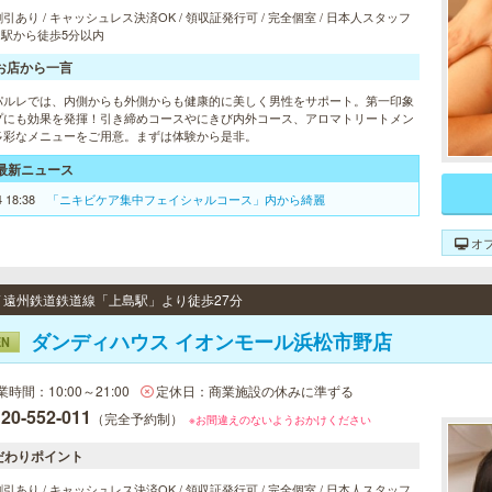
引あり / キャッシュレス決済OK / 領収証発行可 / 完全個室 / 日本人スタッフ
/ 駅から徒歩5分以内
お店から一言
パルレでは、内側からも外側からも健康的に美しく男性をサポート。第一印象
プにも効果を発揮！引き締めコースやにきび内外コース、アロマトリートメン
多彩なメニューをご用意。まずは体験から是非。
最新ニュース
4 18:38
「ニキビケア集中フェイシャルコース」内から綺麗
オ
 / 遠州鉄道鉄道線「上島駅」より徒歩27分
ダンディハウス イオンモール浜松市野店
EN
業時間：10:00～21:00
定休日：商業施設の休みに準ずる
20-552-011
（完全予約制）
※お間違えのないようおかけください
だわりポイント
引あり / キャッシュレス決済OK / 領収証発行可 / 完全個室 / 日本人スタッフ