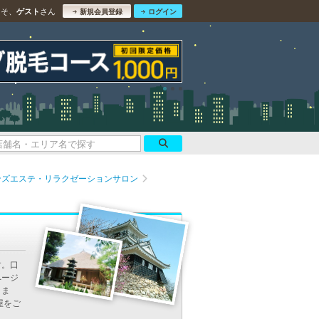
こそ、
さん
ゲスト
新規会員登録
ログイン
ンズエステ・リラクゼーションサロン
ン
す。口
ページ
きま
屋をご