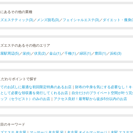
松にあるその他の業種
ズエステティック(3)
／
メンズ脱毛(3)
／
フェイシャルエステ(3)
／
ダイエット・痩身(3
ンズエステのあるその他のエリア
屋駅周辺(5)
／
栄(6)
／
伏見(2)
／
金山(1)
／
千種(1)
／
緑区(1)
／
豊田(1)
／
浜松(3)
こだわりポイントで探す
めてのお試しに最適な初回限定特典のあるお店
｜
財布の中身を気にする必要なし！キ
用として必要な領収書を発行してくれるお店
｜
自分だけのプライベート空間が叶う完
タッフ（セラピスト）のみのお店
｜
アクセス良好！最寄駅から徒歩5分以内のお店
注目のキーワード
ズエステ 名古屋
｜
マッサージ 名古屋 栄
｜
名古屋 オイルマッサージ
｜
名駅 エステ