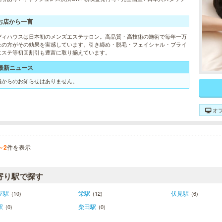
お店から一言
ディハウスは日本初のメンズエステサロン。高品質・高技術の施術で毎年一万
上の方がその効果を実感しています。引き締め・脱毛・フェイシャル・ブライ
エステ等初回割引も豊富に取り揃えています。
最新ニュース
舗からのお知らせはありません。
オ
～2
件を表示
寄り駅で探す
屋駅
栄駅
伏見駅
(10)
(12)
(6)
駅
柴田駅
(0)
(0)