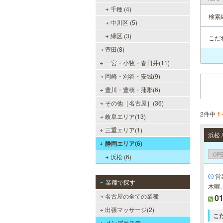
千種 (4)
検索
中川区 (5)
緑区 (3)
こだ
豊田(8)
一宮・小牧・春日井(11)
岡崎・刈谷・安城(9)
豊川・豊橋・蒲郡(6)
その他［名古屋］(36)
2件中
1
岐阜エリア(13)
三重エリア(1)
浜松 
静岡エリア(6)
OP
浜松 (6)
営業
業種で探す
木曜
名古屋の全ての業種
01
出張マッサージ(2)
こ