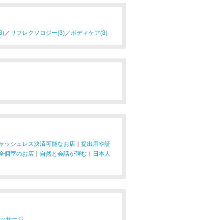
)
／
リフレクソロジー(3)
／
ボディケア(3)
ャッシュレス決済可能なお店
｜
提出用や証
全個室のお店
｜
自然と会話が弾む！日本人
マッサージ