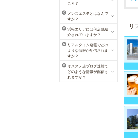
的な美を追究してきました。豊富な
ころ？
脱毛メニューを始め、フェイシャル
ケア、下腹引き締め等、各種お得な
メンズエステとはなんで
Q
体験コースを取り揃えています。選
すか？
べる種類の多さで初めての方も安心
「リ
です。
浜松エリアには何店舗紹
Q
介されていますか？
リアルタイム速報でどの
Q
ような情報が配信されま
すか？
オススメ店ブログ速報で
Q
どのような情報が配信さ
れますか？