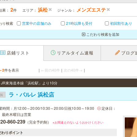
2
浜松
メンズエステ
結果：
件
エリア：
ジャンル：
わり検索
営業中の店舗のみ
21時以降も受付
初回割引あり
こだわり検索を追加
店鋪リスト
リアルタイム速報
ブログ
～2
件を表示
｜
←前の40件
｜
次の40件→
｜
/ JR東海道本線「浜松駅」より10分
ラ・パルレ 浜松店
EN
時間：月12:00～20:00/10:30～20:00/日祝10:00～19:00
定休日：
、最終木曜日は営業
20-860-239
（完全予約制）
※お間違えのないようおかけください
だわりポイント