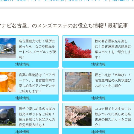
フナビ名古屋」のメンズエステのお役立ち情報!! 最新記事
名古屋観光で行く場所に
秋の名古屋観光を楽し
迷ったら「なごや観光ル
む！名古屋周辺の絶景紅
ートバス メーグル」が便
葉スポットをご紹介しま
利！
す！
地域情報
地域情報
真夏の風物詩は『ビアガ
夏といえば『水遊び』！
ーデン』。名古屋市内で
名古屋周辺の人気水遊び
楽しめるビアガーデンを
スポットをご紹介
ご紹介します！
地域情報
地域情報
親子で楽しめる名古屋の
コロナ禍でも大丈夫！お
観光スポットをご紹介！
散歩ついでに楽しめる名
疲れを感じたお父さんの
古屋の桜スポットをご紹
疲労回復方法も！
介！
地域情報
地域情報