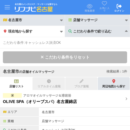
名古屋のメンズエステ・マッサージを探すなら
お気に入
り
閲覧履歴
ログイン
名古屋市
店舗マッサージ
現在地から探す
こだわり条件で絞り込む
こだわり条件で絞り込む
こだわり条件:
キャッシュレス決済OK
こだわり条件をリセット
名古屋市
検索結果 :
1
件
の
店舗オイルマッサージ
21時以降も受付
24時以降も受付
初回割引あり
リピーター割引あり
店舗リスト
リアルタイム速報
ブログ速報
周辺地図から探す
栄
アロマオイルマッサージ＆溶岩浴
団体割引
ポイントカード有
OLIVE SPA（オリーブスパ）名古屋錦店
キャッシュレス決済OK
領収証発行可
エリア
名古屋市
2名様歓迎
団体様歓迎
業種
店舗マッサージ