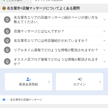
こだわり条件
キャッシュレス決済OK
完全個室
半個室あり
名古屋市×店舗マッサージについてよくある質問
ペアルームあり
シャワー室完備
名古屋市エリアの店舗マッサージ紹介ページの使い方を
Q
フットバスあり
岩盤浴あり
教えてください。
専用駐車場あり
有資格者在籍
店舗マッサージとはなんですか？
Q
日本人スタッフのみ
女性スタッフのみ
名古屋市エリアには何店舗紹介されていますか？
Q
スタッフ指名可
Ｗセラピスト
リアルタイム速報でどのような情報が配信されますか？
Q
駅から徒歩5分以内
オススメ店ブログ速報でどのような情報が配信されます
Q
か？
こだわり条件を変更
閉じる
新規会員登録
ログイン
名古屋市の店舗マッサージ