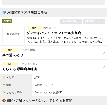
完全個室
半個室あり
ペアルームあり
シャワー室完備
周辺のオススメ店はこちら
フットバスあり
岩盤浴あり
OPEN
本日出勤あり
割引クーポン
緑区
男のエステ
専用駐車場あり
有資格者在籍
ダンディハウス イオンモール大高店
興味はあるけどちょっと不安、そんな方に朗報です。ダンディハ
日本人スタッフのみ
女性スタッフのみ
ウスでは、脱毛、引き締め、フェイシャル、コリほぐし等多数の
お得な体験コースをご用意。確かな技術で毎年1万人以上の方がそ
スタッフ指名可
Ｗセラピスト
の効果を実感しています。
緑区
スーパー銭湯
楽の湯 みどり
駅から徒歩5分以内
緑区
リフレクソロジー
りらくる 緑区鳴海町店
こだわり条件を変更
エリア
緑区
閉じる
業種
店舗マッサージ
こだわり条件
キャッシュレス決済OK
緑区×店舗マッサージについてよくある質問