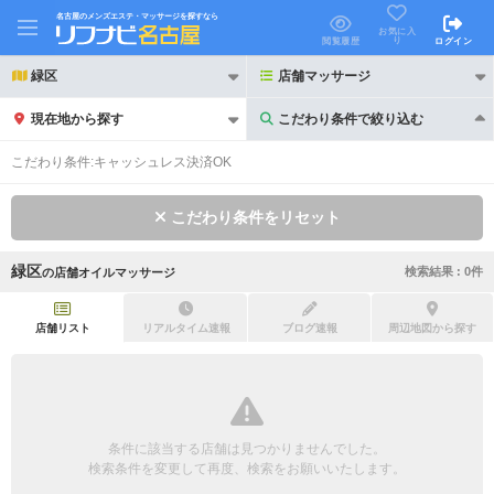
名古屋のメンズエステ・マッサージを探すなら
お気に入
り
閲覧履歴
ログイン
緑区
店舗マッサージ
現在地から探す
こだわり条件で絞り込む
こだわり条件で絞り込む
こだわり条件:
キャッシュレス決済OK
こだわり条件をリセット
緑区
検索結果 :
0
件
の
店舗オイルマッサージ
21時以降も受付
24時以降も受付
初回割引あり
リピーター割引あり
店舗リスト
リアルタイム速報
ブログ速報
周辺地図から探す
団体割引
ポイントカード有
キャッシュレス決済OK
領収証発行可
条件に該当する店舗は見つかりませんでした。
2名様歓迎
団体様歓迎
検索条件を変更して再度、検索をお願いいたします。