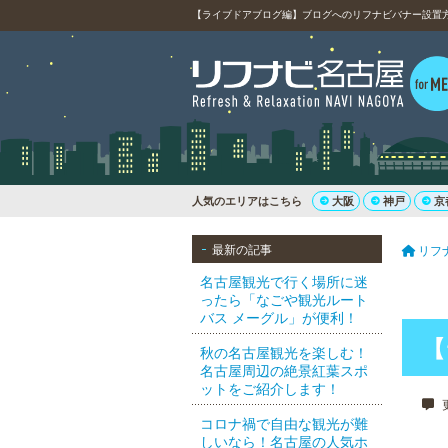
【ライブドアブログ編】ブログへのリフナビバナー設置
人気のエリアはこちら
大阪
神戸
京
最新の記事
リフ
名古屋観光で行く場所に迷
ったら「なごや観光ルート
バス メーグル」が便利！
【
秋の名古屋観光を楽しむ！
名古屋周辺の絶景紅葉スポ
ットをご紹介します！
更
コロナ禍で自由な観光が難
しいなら！名古屋の人気ホ