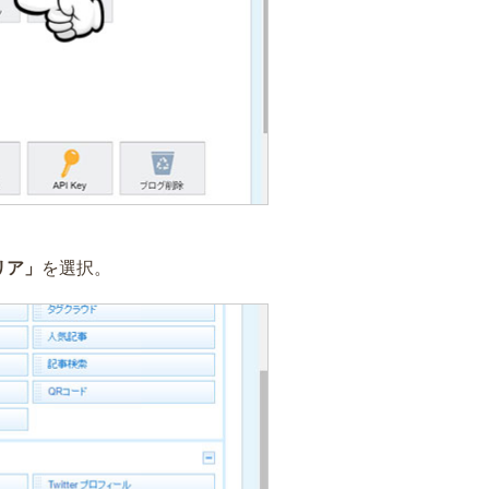
リア」
を選択。