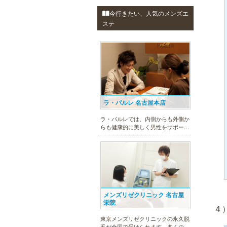
今行きたい、人気のメンズエ
ステ
ラ・パルレ 名古屋本店
ラ・パルレでは、内側からも外側か
らも健康的に美しく男性をサポー
ト。脱メタボリックやダイエット、
マッチョコースやにきび内外コー
ス、アロマトリートメント等多彩な
メニューをご用意。お得な体験コー
スも多数！
メンズリゼクリニック 名古屋
栄院
４
東京メンズリゼクリニックの永久脱
毛が全国で受けられます。多くの男