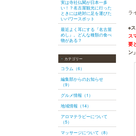
実は寺社仏閣が日本一多
い！？名古屋観光に行った
ラ
ときには絶対に足を運びた
いパワースポット
※ス
最近よく耳にする『名古屋
めし』。どんな種類の食べ
ス
物がある？
要
ン
カテゴリー
コラム（6）
編集部からのお知らせ
（9）
グルメ情報（1）
地域情報（14）
アロマテラピーについて
（5）
マッサージについて（8）