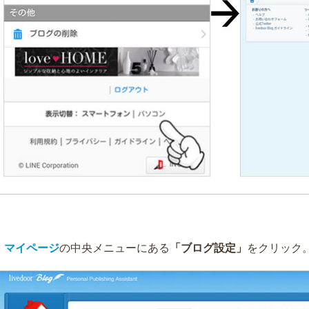
）
マイページ
の中央メニューにある
「ブログ設定」
をクリック