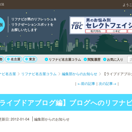
方法
よう
リフナビが男のリフレッシュ＆
リラクゼーションスポットを
お探しいたします
都
名古屋
東京
リフナビ名古屋コラム
閲覧履歴
お気に入り
ナビ名古屋
リフナビ名古屋コラム
編集部からのお知らせ
【ライブドアブロ
｜
←前の記事
｜
次の記事→
｜
ライブドアブログ編】ブログへのリフナ
新日: 2012-01-04
編集部からのお知らせ