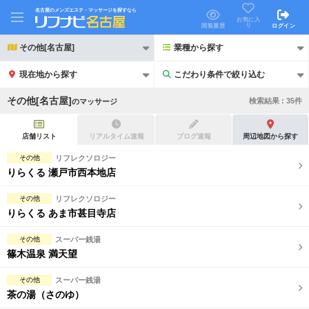
名古屋のメンズエステ・マッサージを探すなら
お気に入
り
閲覧履歴
ログイン
その他[名古屋]
業種から探す
現在地から探す
こだわり条件で絞り込む
こだわり条件で絞り込む
その他[名古屋]
検索結果 :
35
件
の
マッサージ
店舗リスト
リアルタイム速報
ブログ速報
周辺地図から探す
その他
リフレクソロジー
りらくる 瀬戸市西本地店
21時以降も受付
24時以降も受付
その他
リフレクソロジー
初回割引あり
リピーター割引あり
りらくる あま市甚目寺店
団体割引
ポイントカード有
その他
スーパー銭湯
篠木温泉 満天望
キャッシュレス決済OK
領収証発行可
その他
スーパー銭湯
2名様歓迎
団体様歓迎
茶の湯（さのゆ）