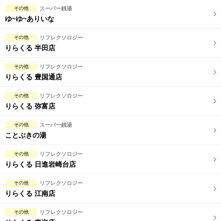
完全個室
半個室あり
その他
スーパー銭湯
ゆ~ゆ~ありいな
ペアルームあり
シャワー室完備
その他
リフレクソロジー
フットバスあり
岩盤浴あり
りらくる 半田店
専用駐車場あり
有資格者在籍
その他
リフレクソロジー
りらくる 豊国通店
日本人スタッフのみ
女性スタッフのみ
その他
リフレクソロジー
スタッフ指名可
Ｗセラピスト
りらくる 弥富店
駅から徒歩5分以内
その他
スーパー銭湯
ことぶきの湯
こだわり条件を変更
その他
リフレクソロジー
りらくる 日進岩崎台店
閉じる
その他
リフレクソロジー
りらくる 江南店
その他
リフレクソロジー