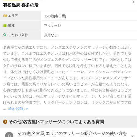
有松温泉 喜多の湯
エリア
その他[名古屋]
業種
マッサージ
こだわり条件
指定なし
名古屋市その他エリアにも、メンズエステやメンズマッサージが数多く出店し
ています。これまではエステといえば利用の中心は女性でしたが、男性でも安
心して使える専門店がメンズエステやメンズマッサージ店です。内容としては
女性のサロンに似ていますが、男性でも脱毛を考えている方も増えたこともあ
り、体だけではなくひげ脱毛といったメニューや、フェイシャル・ボディシェ
イプといった男性専用のメニューがあります。メンズエステやメンズマッサー
ジ店では、需要の高まりからレベルの高いセラピストが在籍するようになり、
心身の癒やしもさらに期待できるようになりました。特に有資格者のセラピス
トがいるお店では、指圧マッサージやオイルマッサージ、リンパ流しなども受
けられるのが特徴です。リラクゼーションサロンは、リラックスが目的でアロ
...
続きを読む >
その他[名古屋]×マッサージについてよくある質問
その他[名古屋]エリアのマッサージ紹介ページの使い方を
Q