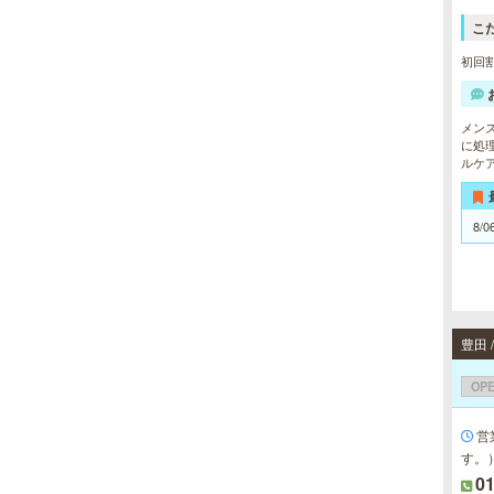
こ
初回割
メン
に処
ルケ
8/0
豊田
OP
営
す。
0