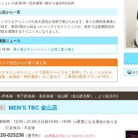
シュレス決済OK / 完全個室 / 駅から徒歩5分以内
お店から一言
メンズリゼクリニックの永久脱毛が全国で受けられます。多くの男性患者様に
持頂き、新宿1院から始まったメンズリゼクリニックが、現在では提携院含め
10院を展開するクリニックになりました。
最新ニュース
6 19:30
乗り換えキャンペーン！お得に乗り換え
エステ脱毛からの乗り換え割
ステサロンやクリニックで脱毛サービスをご利用していたことがわか
オ
書面（会員証・契約書控）のご提示で、ご希望の脱毛プランが10%OF
でご契約可能！※1回、コース終了後1回は割引適用外※他割引と併用不
※新春割期間中は「乗り換え割」使用不可
 / JR各線・地下鉄各線・名鉄各線「金山駅（金山総合駅）」より徒歩3分
MEN’S TBC 金山店
EN
業時間：12:00～21:00/土日祝10:00～19:00（※変更になる場合がありま
）
定休日：不定休
120-025236
（要予約）
※お間違えのないようおかけください