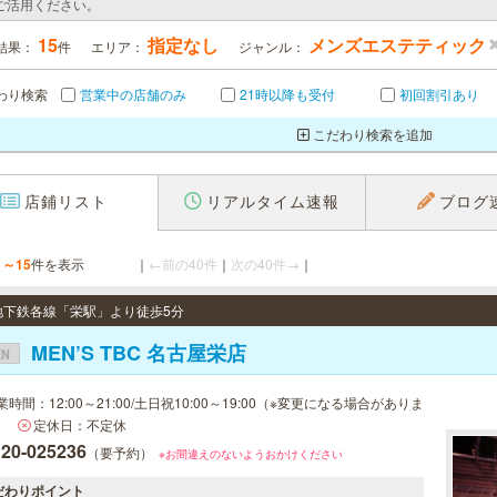
ご活用ください。
15
指定なし
メンズエステティック
結果：
件
エリア：
ジャンル：
わり検索
営業中の店舗のみ
21時以降も受付
初回割引あり
こだわり検索を追加
店鋪リスト
リアルタイム速報
ブログ
1～15
件を表示
｜
←前の40件
｜
次の40件→
｜
/ 地下鉄各線「栄駅」より徒歩5分
MEN’S TBC 名古屋栄店
EN
業時間：12:00～21:00/土日祝10:00～19:00（※変更になる場合がありま
）
定休日：不定休
120-025236
（要予約）
※お間違えのないようおかけください
だわりポイント