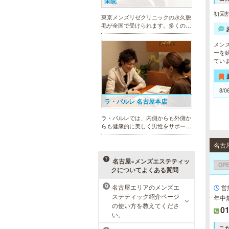
栄院
初回割
東京メンズリゼクリニックの永久脱
毛が全国で受けられます。多くの男
性患者様にご支持頂き、新宿1院か
ら始まったメンズリゼクリニック
メン
が、現在では提携院含め全国10院を
ーを
展開するクリニックになりました。
てい
8/0
ラ・パルレ 名古屋本店
ラ・パルレでは、内側からも外側か
らも健康的に美しく男性をサポー
ト。脱メタボリックやダイエット、
マッチョコースやにきび内外コー
名古
ス、アロマトリートメント等多彩な
メニューをご用意。お得な体験コー
名古屋×メンズエステティッ
OP
スも多数！
クについてよくある質問
名古屋エリアのメンズエ
営業
Q
ステティック紹介ページ
年中
MEN’S TBC 名古屋本店
の使い方を教えてくださ
01
い。
メンズTBCは、創業以来男性の健康
的な美を追究してきました。豊富な
こ