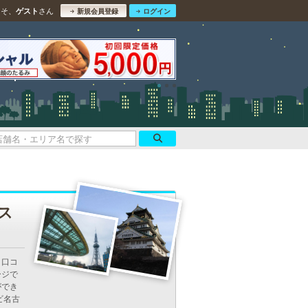
こそ、
さん
ゲスト
新規会員登録
ログイン
ス
。口コ
ージで
ができ
ビ名古