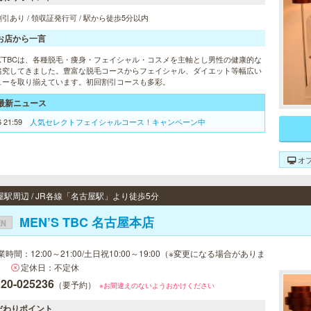
引あり / 領収証発行可 / 駅から徒歩5分以内
お店から一言
ズTBCは、各種脱毛・痩身・フェイシャル・コスメを主軸とし男性の健康的な
追究してきました。豊富な脱毛コースからフェイシャル、ダイエット等幅広い
ューを取り揃えています。初回割引コースも多彩。
最新ニュース
6 21:59
人気セレクトフェイシャルコース！キャンペーン中
オ
屋駅周辺 / JR各線「名古屋駅」より徒歩5分
MEN’S TBC 名古屋本店
EN
業時間：12:00～21:00/土日祝10:00～19:00（※変更になる場合がありま
）
定休日：不定休
120-025236
（要予約）
※お間違えのないようおかけください
だわりポイント