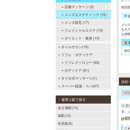
店舗マッサージ (3)
初回割
メンズエステティック (15)
メンズ脱毛 (17)
メン
もち
フェイシャルエステ (13)
な体
ダイエット・痩身 (13)
ネイルサロン(15)
8/0
リフレ・ボディケア
リフレクソロジー (63)
ボディケア (61)
タイ古式マッサージ(1)
浜松
スーパー銭湯・スパ(47)
OP
最寄り駅で探す
営
名古屋駅(10)
す。
栄駅(12)
0
伏見駅(6)
こ