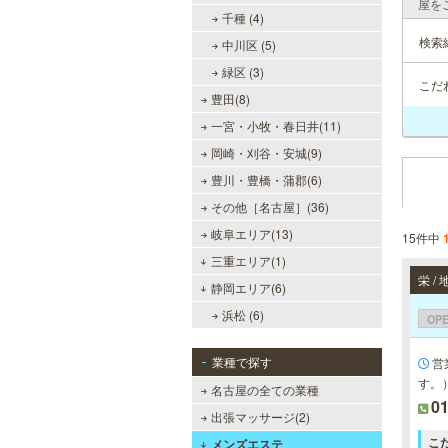
屋を
千種 (4)
検索
中川区 (5)
緑区 (3)
こだ
豊田(8)
一宮・小牧・春日井(11)
岡崎・刈谷・安城(9)
豊川・豊橋・蒲郡(6)
その他［名古屋］(36)
岐阜エリア(13)
15件中
三重エリア(1)
栄 
静岡エリア(6)
浜松 (6)
OP
業種で探す
営
す。
名古屋の全ての業種
0
出張マッサージ(2)
こ
メンズエステ