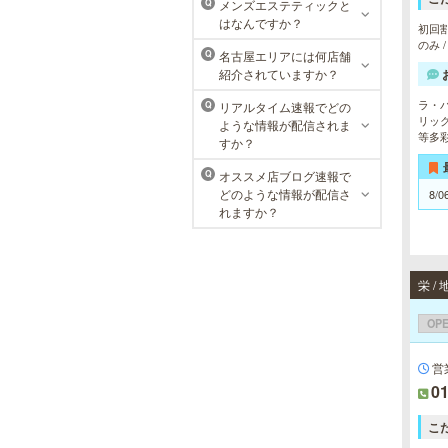
メンズエステティックと
Q
脱毛メニューを始め、フェイシャル
はなんですか？
ケア、下腹引き締め等、各種お得な
初回割
体験コースを取り揃えています。選
のみ 
名古屋エリアには何店舗
Q
べる種類の多さで初めての方も安心
紹介されていますか？
です。
ラ・
リアルタイム速報でどの
Q
リッ
ような情報が配信されま
等多
すか？
オススメ店ブログ速報で
Q
どのような情報が配信さ
8/0
れますか？
栄 
OP
営
01
こ