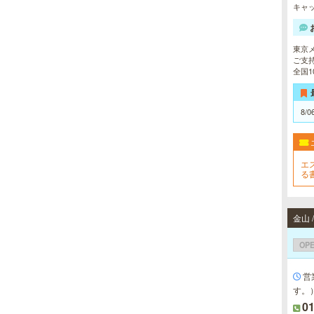
キャッ
東京
ご支
全国
8/0
エ
る
F
可
金山
OP
営
す。
0