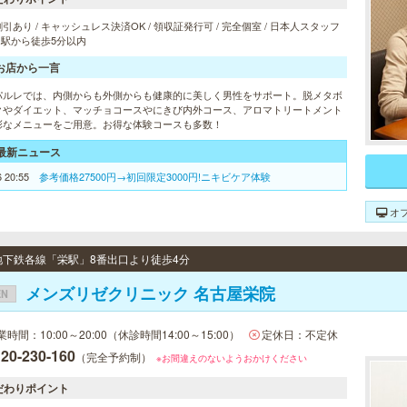
引あり / キャッシュレス決済OK / 領収証発行可 / 完全個室 / 日本人スタッフ
/ 駅から徒歩5分以内
お店から一言
パルレでは、内側からも外側からも健康的に美しく男性をサポート。脱メタボ
クやダイエット、マッチョコースやにきび内外コース、アロマトリートメント
彩なメニューをご用意。お得な体験コースも多数！
最新ニュース
6 20:55
参考価格27500円→初回限定3000円!ニキビケア体験
オ
/ 地下鉄各線「栄駅」8番出口より徒歩4分
メンズリゼクリニック 名古屋栄院
EN
業時間：10:00～20:00（休診時間14:00～15:00）
定休日：不定休
20-230-160
（完全予約制）
※お間違えのないようおかけください
だわりポイント