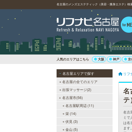
名古屋のメンズエステティック（美容・痩身エステ）検索
人気のエリアはこちら
大阪
神戸
京
名古屋エリアで探す
リフ
名古屋の全てのエリア
名
出張マッサージ(2)
名古屋市(56)
テ
名古屋駅周辺 (11)
名古
栄 (14)
ミで
伏見 (3)
は名
ます
金山 (5)