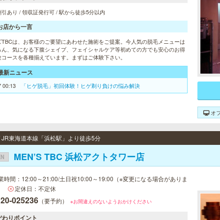
引あり / 領収証発行可 / 駅から徒歩5分以内
お店から一言
ズTBCは、お客様のご要望にあわせた施術をご提案。今人気の脱毛メニューは
ろん、気になる下腹シェイプ、フェイシャルケア等初めての方でも安心のお得
験コースを各種揃えています。まずはご体験下さい。
最新ニュース
7 00:13
「ヒゲ脱毛」初回体験！ヒゲ剃り負けの悩み解決
オ
 / JR東海道本線「浜松駅」より徒歩5分
MEN’S TBC 浜松アクトタワー店
EN
業時間：12:00～21:00/土日祝10:00～19:00（※変更になる場合がありま
）
定休日：不定休
120-025236
（要予約）
※お間違えのないようおかけください
だわりポイント