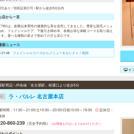
引あり / 領収証発行可 / 駅から徒歩5分以内
お店から一言
ズTBCは、創業以来男性の健康的な美を追究してきました。豊富な脱毛メニュ
始め、フェイシャルケア、下腹引き締め等、各種お得な体験コースを取り揃え
ます。選べる種類の多さで初めての方も安心です。
最新ニュース
6 21:48
フェイシャルコースからメニューをセレクト！初回
オ
屋駅周辺 / JR各線「名古屋駅」桜通口より徒歩5分
ラ・パルレ 名古屋本店
EN
時間：11:30～21:00/土10:30～20:00/日祝10:00～19:00
定休日：
無休
20-860-239
（完全予約制）
※お間違えのないようおかけください
だわりポイント