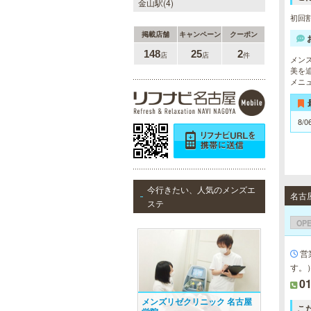
金山駅(4)
初回割
掲載店舗
キャンペーン
クーポン
148
25
2
店
店
件
メン
美を
メニ
8/0
今行きたい、人気のメンズエ
名古
ステ
OP
営
す。
0
メンズリゼクリニック 名古屋
こ