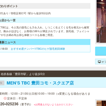
だわりポイント
引あり / 領収証発行可 / 駅から徒歩5分以内
お店から一言
ズTBCは、今人気の脱毛にも力を入れ、しつこく生えてくる毛を根元から確実
理。痛みがほぼなく、お客様の99％が満足されています。脱毛他、フェイシャ
アや引き締め等お得な体験コースも各種ご用意。
最新ニュース
6 18:03
おすすめ度ナンバー1!TBCのヒゲ脱毛初回体験
オ
 / 名鉄各線「豊田市駅」より徒歩5分
MEN’S TBC 豊田コモ・スクエア店
EN
業時間：12:00～21:00/土日祝10:00～19:00（※変更になる場合がありま
）
定休日：不定休
120-025236
（要予約）
※お間違えのないようおかけください