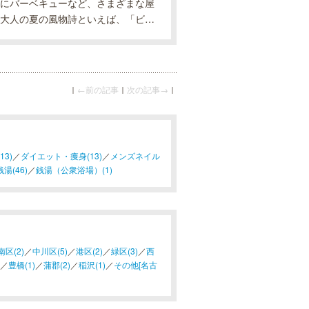
にバーベキューなど、さまざまな屋
大人の夏の風物詩といえば、「ビア
しょうか？特に、全国の中でも晴天
｜
←前の記事
｜
次の記事→
｜
3)
／
ダイエット・痩身(13)
／
メンズネイル
湯(46)
／
銭湯（公衆浴場）(1)
南区(2)
／
中川区(5)
／
港区(2)
／
緑区(3)
／
西
／
豊橋(1)
／
蒲郡(2)
／
稲沢(1)
／
その他[名古