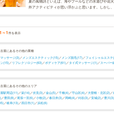
夏の風物詩といえば、海やプールなどの水遊びや花火
外アクティビティが思い浮かぶと思います。しかし、
ガーデンしかない！」と考える方が多いのではないで
率が高く、猛暑日も多い愛知県は...
1～1
件を表示
名古屋にあるその他の業種
マッサージ(3)
／
メンズエステティック(15)
／
メンズ脱毛(17)
／
フェイシャルエステ(1
ン(15)
／
リフレクソロジー(63)
／
ボディケア(61)
／
タイ式マッサージ(1)
／
スーパー銭
名古屋にあるその他のエリア
屋駅周辺(11)
／
栄(14)
／
伏見(3)
／
金山(5)
／
千種(4)
／
守山区(4)
／
大曽根・北区(2)
／
)
／
豊田(8)
／
尾張一宮(6)
／
小牧(2)
／
春日井(3)
／
岡崎(4)
／
刈谷(3)
／
安城(2)
／
豊川(3)
35)
／
岐阜(13)
／
四日市(1)
／
浜松(6)