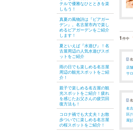
テルで優雅なひとときを楽
しもう！
真夏の風物詩は『ビアガー
デン』。名古屋市内で楽し
めるビアガーデンをご紹介
します！
1
件中
夏といえば『水遊び』！名
古屋周辺の人気水遊びスポ
ットをご紹介
雨の日でも楽しめる名古屋
店舗
周辺の観光スポットをご紹
サロ
介！
親子で楽しめる名古屋の観
光スポットをご紹介！疲れ
を感じたお父さんの疲労回
復方法も！
名古
コロナ禍でも大丈夫！お散
区(1
歩ついでに楽しめる名古屋
屋](
の桜スポットをご紹介！