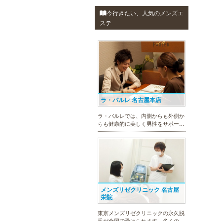
今行きたい、人気のメンズエ
ステ
ラ・パルレ 名古屋本店
ラ・パルレでは、内側からも外側か
らも健康的に美しく男性をサポー
ト。脱メタボリックやダイエット、
マッチョコースやにきび内外コー
ス、アロマトリートメント等多彩な
メニューをご用意。お得な体験コー
スも多数！
メンズリゼクリニック 名古屋
栄院
東京メンズリゼクリニックの永久脱
毛が全国で受けられます。多くの男