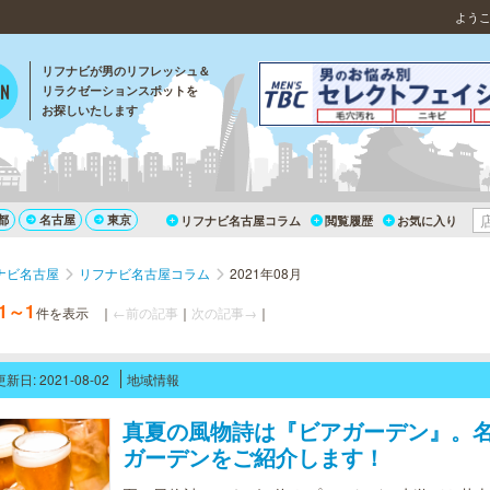
よう
リフナビが男のリフレッシュ＆
リラクゼーションスポットを
お探しいたします
都
名古屋
東京
リフナビ名古屋コラム
閲覧履歴
お気に入り
ナビ名古屋
リフナビ名古屋コラム
2021年08月
1～1
件を表示
｜
←前の記事
｜
次の記事→
｜
更新日: 2021-08-02
地域情報
真夏の風物詩は『ビアガーデン』。
ガーデンをご紹介します！