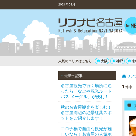
2021年08月
人気のエリアはこちら
大阪
神戸
京
最新の記事
リフ
名古屋観光で行く場所に迷
1
件中
ったら「なごや観光ルート
バス メーグル」が便利！
秋の名古屋観光を楽しむ！
名古屋周辺の絶景紅葉スポ
ットをご紹介します！
コロナ禍で自由な観光が難
しいなら！名古屋の人気ホ