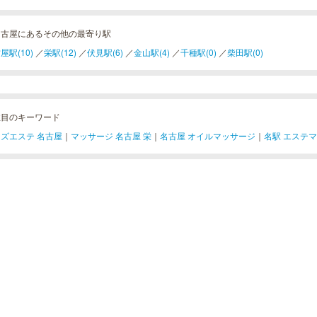
名古屋にあるその他の最寄り駅
屋駅(10)
／
栄駅(12)
／
伏見駅(6)
／
金山駅(4)
／
千種駅(0)
／
柴田駅(0)
注目のキーワード
ズエステ 名古屋
｜
マッサージ 名古屋 栄
｜
名古屋 オイルマッサージ
｜
名駅 エステ