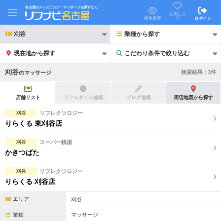
名古屋のメンズエステ・マッサージを探すなら
お気に入
り
閲覧履歴
ログイン
刈谷
業種から探す
現在地から探す
こだわり条件で絞り込む
こだわり条件で絞り込む
刈谷
検索結果 :
3
件
の
マッサージ
店舗リスト
リアルタイム速報
ブログ速報
周辺地図から探す
刈谷
リフレクソロジー
りらくる 東刈谷店
21時以降も受付
24時以降も受付
刈谷
スーパー銭湯
初回割引あり
リピーター割引あり
かきつばた
団体割引
ポイントカード有
刈谷
リフレクソロジー
りらくる 刈谷店
キャッシュレス決済OK
領収証発行可
エリア
刈谷
2名様歓迎
団体様歓迎
業種
マッサージ