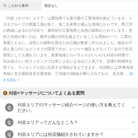
完全個室
半個室あり
こだわり条件
指定なし
ペアルームあり
シャワー室完備
「刈谷（かりや）エリア」は愛知県でも最大級の工業地域を抱えています。ト
ヨタグループの関連工場が多く、第二次産業が盛んな地域だからです。西三河
フットバスあり
岩盤浴あり
の西端にあるのが刈谷で、都市部や工業地帯と自然の調和がとれています。意
外と自然が多いのは、都市公園が100を超えていることも理由の一つ。工業の
専用駐車場あり
有資格者在籍
発展とともに、自然との調和を図るため公園が数多く作られました。散歩や子
供と遊ぶのにもピッタリの環境ですが、レジャー施設もそろっているので生活
日本人スタッフのみ
女性スタッフのみ
環境としても優れています。商業地域とのバランスがいいのも刈谷の特徴で、
住み続けたい街ランキングでは常に上位になるほど人気です。交通の利便性を
スタッフ指名可
Ｗセラピスト
見ても、ランキング上位に位置する理由が見えてきます。刈谷駅にはJR東海道
本線に名古屋鉄道名古屋本線、三河線の3路線が乗り入れており、名古屋 ...
駅から徒歩5分以内
続
きを読む >
こだわり条件を変更
刈谷×マッサージについてよくある質問
刈谷エリアのマッサージ紹介ページの使い方を教えてく
閉じる
Q
ださい。
刈谷エリアってどんなところ？
Q
刈谷エリアには何店舗紹介されていますか？
Q