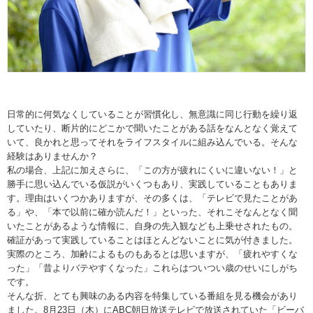
日常的に何気なくしていることが習慣化し、無意識に同じ行動を繰り返
していたり、断片的にどこかで聞いたことがある話をなんとなく覚えて
いて、良かれと思ってそれをライフスタイルに組み込んでいる。そんな
経験はありませんか？
私の場合、上記に加えさらに、「この方が疲れにくいに違いない！」と
勝手に思い込んでいる仮説がいくつもあり、実践していることもありま
す。理由はいくつかありますが、その多くは、「テレビで見たことがあ
る」や、「本で以前に確か読んだ！」といった、それこそなんとなく聞
いたことがあるような情報に、自身の先入観なども上乗せされたもの。
確証があって実践していることはほとんどないことに気が付きました。
実際のところ、加齢によるものもあるとは思いますが、「疲れやすくな
った」「昔よりバテやすくなった」これらはついつい歳のせいにしがち
です。
そんな折、とても興味のある内容を特集している番組を見る機会があり
ました。8月23日（木）にABC朝日放送テレビで放送されていた「ビーバ