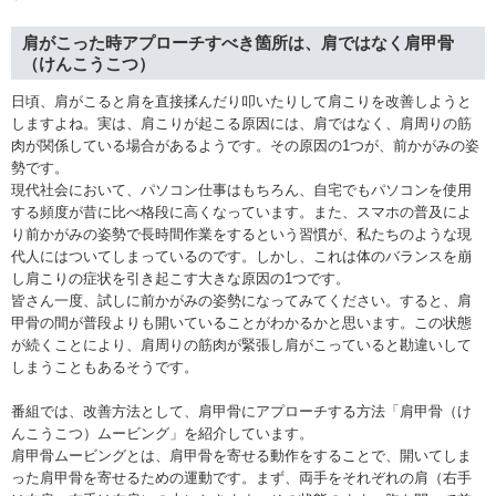
肩がこった時アプローチすべき箇所は、肩ではなく肩甲骨
（けんこうこつ）
日頃、肩がこると肩を直接揉んだり叩いたりして肩こりを改善しようと
しますよね。実は、肩こりが起こる原因には、肩ではなく、肩周りの筋
肉が関係している場合があるようです。その原因の1つが、前かがみの姿
勢です。
現代社会において、パソコン仕事はもちろん、自宅でもパソコンを使用
する頻度が昔に比べ格段に高くなっています。また、スマホの普及によ
り前かがみの姿勢で長時間作業をするという習慣が、私たちのような現
代人にはついてしまっているのです。しかし、これは体のバランスを崩
し肩こりの症状を引き起こす大きな原因の1つです。
皆さん一度、試しに前かがみの姿勢になってみてください。すると、肩
甲骨の間が普段よりも開いていることがわかるかと思います。この状態
が続くことにより、肩周りの筋肉が緊張し肩がこっていると勘違いして
しまうこともあるそうです。
番組では、改善方法として、肩甲骨にアプローチする方法「肩甲骨（け
んこうこつ）ムービング」を紹介しています。
肩甲骨ムービングとは、肩甲骨を寄せる動作をすることで、開いてしま
った肩甲骨を寄せるための運動です。まず、両手をそれぞれの肩（右手