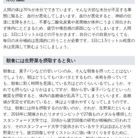
人間の体は70％が水分でできています。そんな大切な水分が不足する事
態に陥ると、血行が悪化してしまいます。血行が悪化すると、神経の伝
達に支障をきたし、不要な二酸化炭素や老廃物が体外にうまく排出され
ず体内にとどまるため、疲労や倦怠感の原因になってしまいます。人間
は、1日に1リットルほどの汗をかきます。自分にその自覚がなくても、
毎日の水分補給は意識的に行うことが必要です。1日に1.5リットル程度の
水は意識して飲むようにしましょう。
朝食には生野菜を摂取すると良い
朝食は、菓子パンなどの甘いパンのみ。そんな朝食を摂ったことはない
でしょうか。朝はどうしてもバタバタとするもの。余裕を持っていて
も、朝食に割く時間を意識している方はどのくらいいるでしょうか。そ
れでも摂らないよりかはましですが、朝から甘い菓子パンなどといった
糖質を摂取すると、体内の血糖値が乱高下してしまうといいます。血糖
値が安定せず乱れていると、体はより疲れやすくなってしまうのです。
では、朝食には何を摂取するのが良いのか。それが、生野菜だといいま
す。2016年に開催されたリオオリンピックで27個ものメダルを獲得した
スタンフォード大学では、日頃から疲労回復の研究が積極的に行われて
おり、そのスタンフォード大学で提供されているサラダはほぼんどが生
野菜だそう。疲労回復しやすくストレスに強い体づくりをするために、