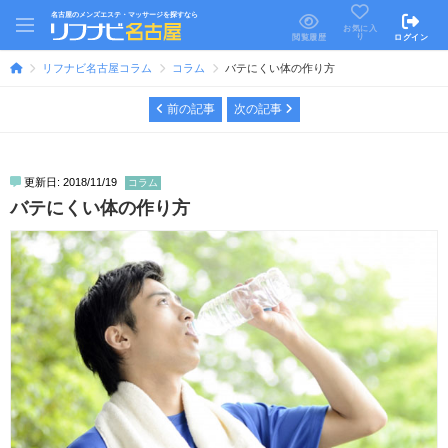
名古屋のメンズエステ・マッサージを探すなら
お気に入
り
閲覧履歴
ログイン
リフナビ名古屋コラム
コラム
バテにくい体の作り方
前の記事
次の記事
更新日: 2018/11/19
コラム
バテにくい体の作り方