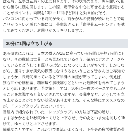
は右肩、左手は左肩）の上におきます。その状態のまま、胸を開いて前
から後ろに腕を回します。この際、肩甲骨を中心に寄せるよう意識する
ことがポイント。両腕を10回～12回ほど回すと効果的だそう。
パソコンに向かっている時間が長く、前かがみの姿勢が続いたことで肩
こりがつらいと感じた際には、是非皆さんも「肩甲骨ムービング」を試
してみてください。肩周りがスッキリしますよ。
30分に1回は立ち上がる
ある研究によれば、日本の成人が1日に座っている時間は平均7時間にも
なり、その数値は世界一とも言われているそう。確かにデスクワークを
しているとどうしても座りっぱなしになってしまいがちです。しかしな
がら、座りすぎが病気の原因になりうるということを皆さんはご存知で
しょうか。長時間座っていると下半身の血流が滞ってしまい、例えば、
狭心症や心筋梗塞、糖尿病や脳梗塞などといった危険性を高めてしまう
という話もあります。予防策としては、30分に一度のペースで立ち上が
ることを意識すると良いとされていますが、会議中など、どうしても立
ち上がることができない状況がありますよね。そんな時にオススメなの
が、「レッグタップ」だといいます。
番組内で紹介されていた「レッグタップ」の方法は下記の通り。
まずはかかとを15秒間ゆっくりと上下させ、そのあとつま先を同じく15
秒間、ゆっくりと上下させます。
簡単なことですが、これだけで血流がよくなり、下半身の疲労物質の滞