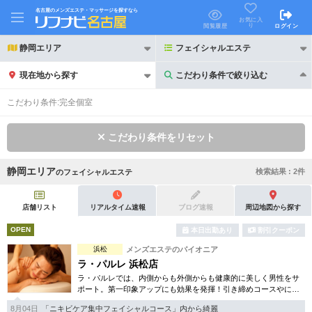
名古屋のメンズエステ・マッサージを探すなら
お気に入
り
閲覧履歴
ログイン
静岡エリア
フェイシャルエステ
現在地から探す
こだわり条件で絞り込む
こだわり条件で絞り込む
こだわり条件:
完全個室
こだわり条件をリセット
静岡エリア
検索結果 :
2
件
の
フェイシャルエステ
21時以降も受付
24時以降も受付
初回割引あり
リピーター割引あり
店舗リスト
リアルタイム速報
ブログ速報
周辺地図から探す
OPEN
本日出勤あり
割引クーポン
団体割引
ポイントカード有
浜松
メンズエステのパイオニア
キャッシュレス決済OK
領収証発行可
ラ・パルレ 浜松店
ラ・パルレでは、内側からも外側からも健康的に美しく男性をサ
2名様歓迎
団体様歓迎
ポート。第一印象アップにも効果を発揮！引き締めコースやにき
び内外コース、アロマトリートメント等多彩なメニューをご用
8月04日
「ニキビケア集中フェイシャルコース」内から綺麗
意。まずは体験から是非。