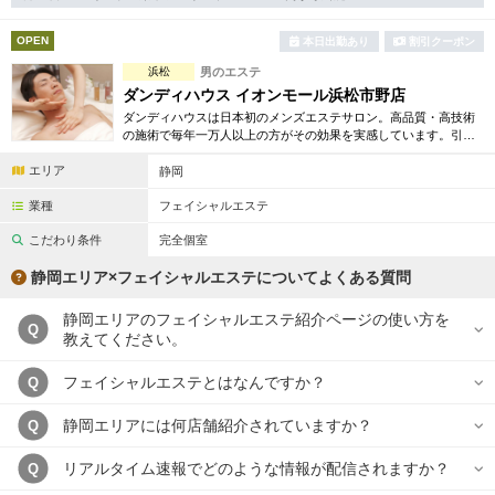
完全個室
半個室あり
OPEN
本日出勤あり
割引クーポン
ペアルームあり
シャワー室完備
浜松
男のエステ
フットバスあり
岩盤浴あり
ダンディハウス イオンモール浜松市野店
ダンディハウスは日本初のメンズエステサロン。高品質・高技術
専用駐車場あり
の施術で毎年一万人以上の方がその効果を実感しています。引き
有資格者在籍
締め・脱毛・フェイシャル・ブライダルエステ等初回割引も豊富
エリア
に取り揃えています。
静岡
日本人スタッフのみ
女性スタッフのみ
業種
フェイシャルエステ
スタッフ指名可
Ｗセラピスト
こだわり条件
完全個室
駅から徒歩5分以内
静岡エリア×フェイシャルエステについてよくある質問
静岡エリアのフェイシャルエステ紹介ページの使い方を
こだわり条件を変更
Q
教えてください。
閉じる
フェイシャルエステとはなんですか？
Q
静岡エリアには何店舗紹介されていますか？
Q
リアルタイム速報でどのような情報が配信されますか？
Q