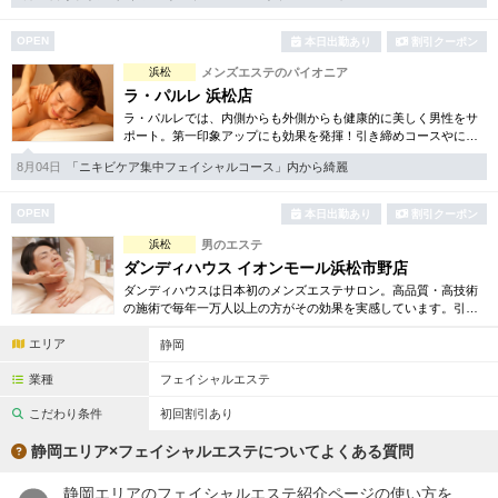
完全個室
半個室あり
OPEN
本日出勤あり
割引クーポン
ペアルームあり
シャワー室完備
浜松
メンズエステのパイオニア
フットバスあり
岩盤浴あり
ラ・パルレ 浜松店
ラ・パルレでは、内側からも外側からも健康的に美しく男性をサ
専用駐車場あり
ポート。第一印象アップにも効果を発揮！引き締めコースやにき
有資格者在籍
び内外コース、アロマトリートメント等多彩なメニューをご用
8月04日
「ニキビケア集中フェイシャルコース」内から綺麗
意。まずは体験から是非。
日本人スタッフのみ
女性スタッフのみ
OPEN
本日出勤あり
割引クーポン
スタッフ指名可
Ｗセラピスト
浜松
男のエステ
駅から徒歩5分以内
ダンディハウス イオンモール浜松市野店
ダンディハウスは日本初のメンズエステサロン。高品質・高技術
の施術で毎年一万人以上の方がその効果を実感しています。引き
こだわり条件を変更
締め・脱毛・フェイシャル・ブライダルエステ等初回割引も豊富
エリア
に取り揃えています。
静岡
業種
フェイシャルエステ
閉じる
こだわり条件
初回割引あり
静岡エリア×フェイシャルエステについてよくある質問
静岡エリアのフェイシャルエステ紹介ページの使い方を