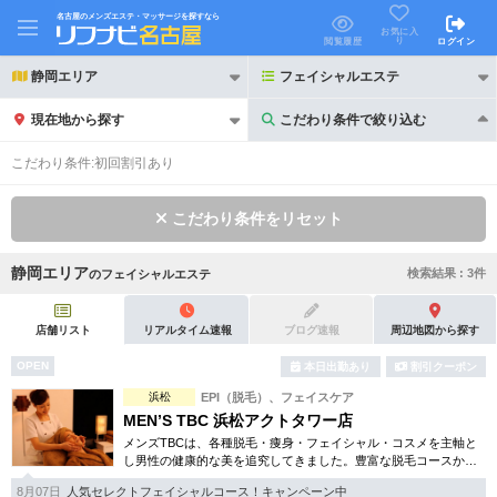
名古屋のメンズエステ・マッサージを探すなら
お気に入
り
閲覧履歴
ログイン
静岡エリア
フェイシャルエステ
現在地から探す
こだわり条件で絞り込む
こだわり条件で絞り込む
こだわり条件:
初回割引あり
こだわり条件をリセット
静岡エリア
検索結果 :
3
件
の
フェイシャルエステ
21時以降も受付
24時以降も受付
初回割引あり
リピーター割引あり
店舗リスト
リアルタイム速報
ブログ速報
周辺地図から探す
OPEN
本日出勤あり
割引クーポン
団体割引
ポイントカード有
浜松
EPI（脱毛）、フェイスケア
キャッシュレス決済OK
領収証発行可
MEN’S TBC 浜松アクトタワー店
メンズTBCは、各種脱毛・痩身・フェイシャル・コスメを主軸と
2名様歓迎
団体様歓迎
し男性の健康的な美を追究してきました。豊富な脱毛コースから
フェイシャル、ダイエット等幅広いメニューを取り揃えていま
8月07日
人気セレクトフェイシャルコース！キャンペーン中
す。初回割引コースも多彩。