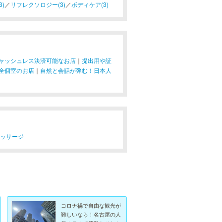
)
／
リフレクソロジー(3)
／
ボディケア(3)
ャッシュレス決済可能なお店
｜
提出用や証
全個室のお店
｜
自然と会話が弾む！日本人
マッサージ
コロナ禍で自由な観光が
難しいなら！名古屋の人