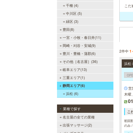
千種 (4)
こだ
中川区 (5)
緑区 (3)
豊田(8)
一宮・小牧・春日井(11)
岡崎・刈谷・安城(9)
2件中
1
豊川・豊橋・蒲郡(6)
その他［名古屋］(36)
浜松 
岐阜エリア(13)
OP
三重エリア(1)
静岡エリア(6)
営業
浜松 (6)
木曜
01
業種で探す
こ
名古屋の全ての業種
初回割
出張マッサージ(2)
のみ 
メンズエステ