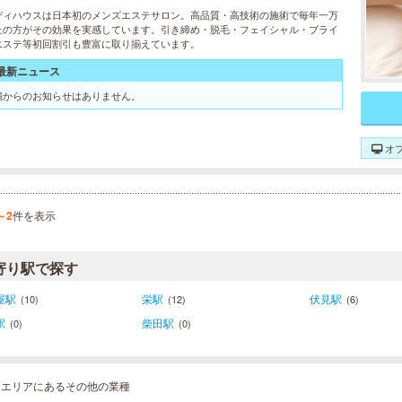
ディハウスは日本初のメンズエステサロン。高品質・高技術の施術で毎年一万
上の方がその効果を実感しています。引き締め・脱毛・フェイシャル・ブライ
エステ等初回割引も豊富に取り揃えています。
最新ニュース
舗からのお知らせはありません。
オ
～2
件を表示
寄り駅で探す
屋駅
栄駅
伏見駅
(10)
(12)
(6)
駅
柴田駅
(0)
(0)
岡エリアにあるその他の業種