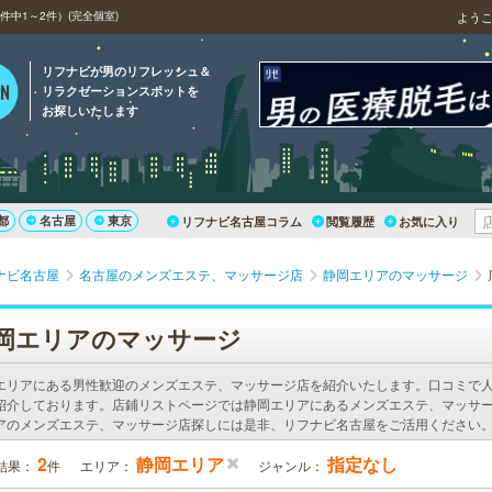
中1～2件）(完全個室)
よう
リフナビが男のリフレッシュ＆
リラクゼーションスポットを
お探しいたします
都
名古屋
東京
リフナビ名古屋コラム
閲覧履歴
お気に入り
ナビ名古屋
名古屋のメンズエステ、マッサージ店
静岡エリアのマッサージ
岡エリアのマッサージ
エリアにある男性歓迎のメンズエステ、マッサージ店を紹介いたします。口コミで
紹介しております。店鋪リストページでは静岡エリアにあるメンズエステ、マッサー
アのメンズエステ、マッサージ店探しには是非、リフナビ名古屋をご活用ください
2
静岡エリア
指定なし
結果：
件
エリア：
ジャンル：