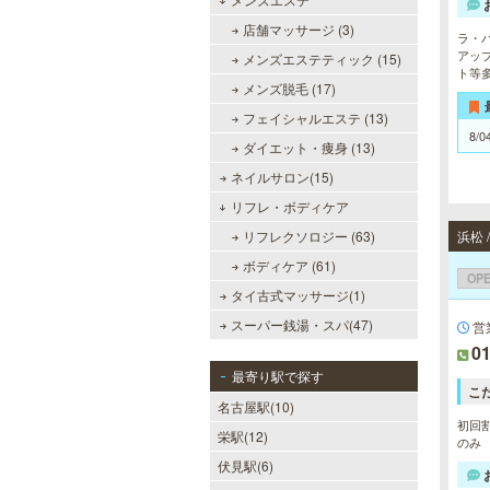
店舗マッサージ (3)
ラ・
アッ
メンズエステティック (15)
ト等
メンズ脱毛 (17)
フェイシャルエステ (13)
8/0
ダイエット・痩身 (13)
ネイルサロン(15)
リフレ・ボディケア
浜松
リフレクソロジー (63)
ボディケア (61)
OP
タイ古式マッサージ(1)
スーパー銭湯・スパ(47)
営
01
最寄り駅で探す
こ
名古屋駅(10)
初回割
栄駅(12)
のみ
伏見駅(6)