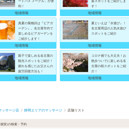
ートバス メーグル」が便
葉スポットをご紹介しま
利！
す！
地域情報
地域情報
真夏の風物詩は『ビアガ
夏といえば『水遊び』！
ーデン』。名古屋市内で
名古屋周辺の人気水遊び
楽しめるビアガーデンを
スポットをご紹介
ご紹介します！
地域情報
地域情報
親子で楽しめる名古屋の
コロナ禍でも大丈夫！お
観光スポットをご紹介！
散歩ついでに楽しめる名
疲れを感じたお父さんの
古屋の桜スポットをご紹
疲労回復方法も！
介！
地域情報
地域情報
マッサージ店
静岡エリアのマッサージ
店舗リスト
個室)の検索・予約