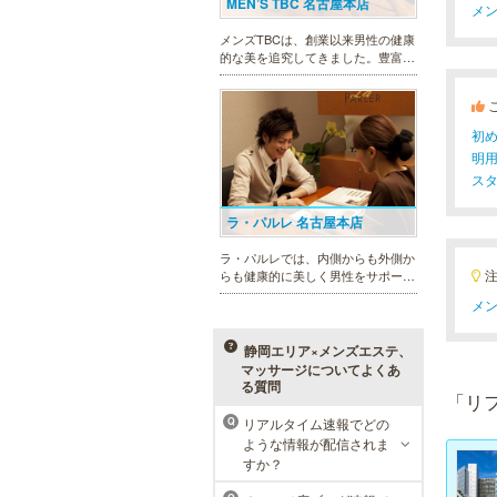
MEN’S TBC 名古屋本店
メン
メンズTBCは、創業以来男性の健康
的な美を追究してきました。豊富な
脱毛メニューを始め、フェイシャル
ケア、下腹引き締め等、各種お得な
体験コースを取り揃えています。選
べる種類の多さで初めての方も安心
初
です。
明
ス
ラ・パルレ 名古屋本店
ラ・パルレでは、内側からも外側か
らも健康的に美しく男性をサポー
ト。脱メタボリックやダイエット、
メン
マッチョコースやにきび内外コー
ス、アロマトリートメント等多彩な
メニューをご用意。お得な体験コー
静岡エリア×メンズエステ、
スも多数！
マッサージについてよくあ
る質問
「リ
メンズリゼクリニック 名古屋
リアルタイム速報でどの
Q
栄院
ような情報が配信されま
すか？
東京メンズリゼクリニックの永久脱
毛が全国で受けられます。多くの男