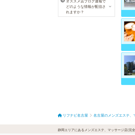
オススメ店ブログ速報で
Q
性患者様にご支持頂き、新宿1院か
どのような情報が配信さ
ら始まったメンズリゼクリニック
れますか？
が、現在では提携院含め全国10院を
展開するクリニックになりました。
リフナビ名古屋
名古屋のメンズエステ、
静岡エリアにあるメンズエステ、マッサージ店(完全