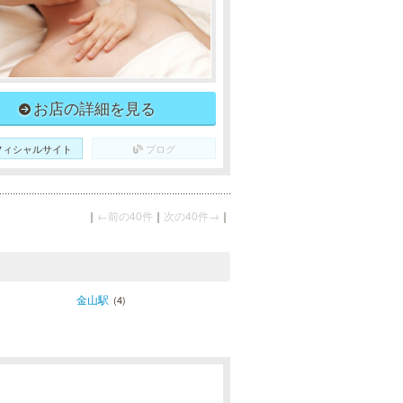
お店の詳細を見る
フィシャルサイト
ブログ
｜
←前の40件
｜
次の40件→
｜
金山駅
(4)