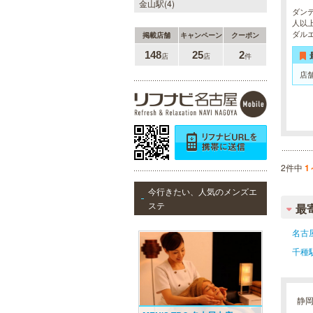
金山駅(4)
ダン
人以
ダル
掲載店舗
キャンペーン
クーポン
148
25
2
店
店
件
店
2件中
1
今行きたい、人気のメンズエ
ステ
最
名古
千種
静