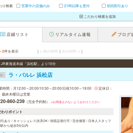
わり検索
営業中の店舗のみ
21時以降も受付
初回割引あり
こだわり検索を追加
店鋪リスト
リアルタイム速報
ブログ
～2
件を表示
｜
←前の40件
｜
次の40件→
｜
/ JR東海道本線「浜松駅」より10分
ラ・パルレ 浜松店
EN
時間：月12:00～20:00/10:30～20:00/日祝10:00～19:00
定休日：
、最終木曜日は営業
20-860-239
（完全予約制）
※お間違えのないようおかけください
だわりポイント
引あり / キャッシュレス決済OK / 領収証発行可 / 完全個室 / 日本人スタッフ
/ 駅から徒歩5分以内