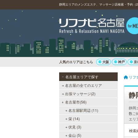
静岡エリアのメンズエステ、マッサージ店検索・予約（2件
人気のエリアはこちら
大阪
神戸
京
名古屋エリアで探す
リフ
名古屋の全てのエリア
静
出張マッサージ(2)
名古屋市(56)
静岡
名古屋駅周辺 (11)
数ご
栄 (14)
エリ
伏見 (3)
検索
金山 (5)