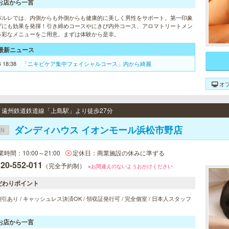
お店から一言
パルレでは、内側からも外側からも健康的に美しく男性をサポート。第一印象
プにも効果を発揮！引き締めコースやにきび内外コース、アロマトリートメン
多彩なメニューをご用意。まずは体験から是非。
最新ニュース
4 18:38
「ニキビケア集中フェイシャルコース」内から綺麗
オ
 / 遠州鉄道鉄道線「上島駅」より徒歩27分
ダンディハウス イオンモール浜松市野店
EN
業時間：10:00～21:00
定休日：商業施設の休みに準ずる
20-552-011
（完全予約制）
※お間違えのないようおかけください
だわりポイント
引あり / キャッシュレス決済OK / 領収証発行可 / 完全個室 / 日本人スタッフ
お店から一言