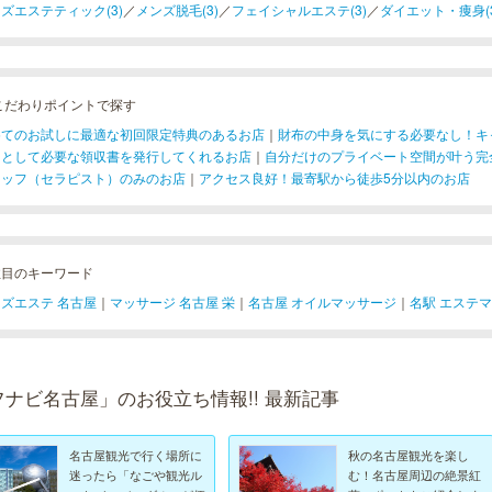
ズエステティック(3)
／
メンズ脱毛(3)
／
フェイシャルエステ(3)
／
ダイエット・痩身(3
こだわりポイントで探す
めてのお試しに最適な初回限定特典のあるお店
｜
財布の中身を気にする必要なし！キ
用として必要な領収書を発行してくれるお店
｜
自分だけのプライベート空間が叶う完
タッフ（セラピスト）のみのお店
｜
アクセス良好！最寄駅から徒歩5分以内のお店
注目のキーワード
ズエステ 名古屋
｜
マッサージ 名古屋 栄
｜
名古屋 オイルマッサージ
｜
名駅 エステ
フナビ名古屋」のお役立ち情報!! 最新記事
名古屋観光で行く場所に
秋の名古屋観光を楽し
迷ったら「なごや観光ル
む！名古屋周辺の絶景紅