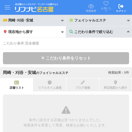
名古屋のメンズエステ・マッサージを探すなら
お気に入
り
閲覧履歴
ログイン
岡崎･刈谷･安城
フェイシャルエステ
現在地から探す
こだわり条件で絞り込む
こだわり条件で絞り込む
こだわり条件:
完全個室
こだわり条件をリセット
岡崎・刈谷・安城
検索結果 :
0
件
の
フェイシャルエステ
21時以降も受付
24時以降も受付
初回割引あり
リピーター割引あり
店舗リスト
リアルタイム速報
ブログ速報
周辺地図から探す
団体割引
ポイントカード有
キャッシュレス決済OK
領収証発行可
条件に該当する店舗は見つかりませんでした。
2名様歓迎
団体様歓迎
検索条件を変更して再度、検索をお願いいたします。