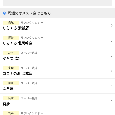
完全個室
半個室あり
ペアルームあり
シャワー室完備
周辺のオススメ店はこちら
フットバスあり
岩盤浴あり
安城
リフレクソロジー
りらくる 安城店
専用駐車場あり
有資格者在籍
岡崎
リフレクソロジー
日本人スタッフのみ
女性スタッフのみ
りらくる 北岡崎店
スタッフ指名可
Ｗセラピスト
刈谷
スーパー銭湯
かきつばた
駅から徒歩5分以内
安城
スーパー銭湯
コロナの湯 安城店
こだわり条件を変更
岡崎
スーパー銭湯
閉じる
ふろ屋
岡崎
スーパー銭湯
葵湯
刈谷
リフレクソロジー