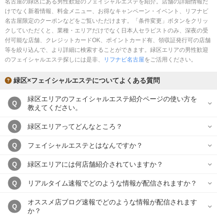
名古屋の緑区にある男性歓迎のフェイシャルエステを紹介。店舗の詳細情報だ
完全個室
半個室あり
けでなく新着情報、料金メニュー、お得なキャンペーン・イベント、リフナビ
名古屋限定のクーポンなどをご覧いただけます。「条件変更」ボタンをクリッ
ペアルームあり
シャワー室完備
クしていただくと、業種・エリアだけでなく日本人セラピストのみ、深夜の受
付可能な店舗、クレジットカードOK、ポイントカード有、領収証発行可の店舗
フットバスあり
岩盤浴あり
等を絞り込んで、より詳細に検索することができます。緑区エリアの男性歓迎
のフェイシャルエステ探しには是非、
専用駐車場あり
リフナビ名古屋
有資格者在籍
をご活用ください。
日本人スタッフのみ
女性スタッフのみ
緑区×フェイシャルエステについてよくある質問
スタッフ指名可
Ｗセラピスト
緑区エリアのフェイシャルエステ紹介ページの使い方を
Q
教えてください。
駅から徒歩5分以内
緑区エリアってどんなところ？
Q
こだわり条件を変更
フェイシャルエステとはなんですか？
Q
緑区エリアには何店舗紹介されていますか？
Q
閉じる
リアルタイム速報でどのような情報が配信されますか？
Q
オススメ店ブログ速報でどのような情報が配信されます
Q
か？