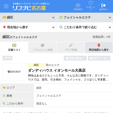
名古屋のメンズエステ・マッサージを探すなら
お気に入
り
閲覧履歴
ログイン
緑区
フェイシャルエステ
現在地から探す
こだわり条件で絞り込む
こだわり条件で絞り込む
緑区
検索結果 :
1
件
の
フェイシャルエステ
店舗リスト
リアルタイム速報
ブログ速報
周辺地図から探す
OPEN
本日出勤あり
割引クーポン
21時以降も受付
緑区
男のエステ
24時以降も受付
ダンディハウス イオンモール大高店
初回割引あり
リピーター割引あり
興味はあるけどちょっと不安、そんな方に朗報です。ダンディハ
ウスでは、脱毛、引き締め、フェイシャル、コリほぐし等多数の
お得な体験コースをご用意。確かな技術で毎年1万人以上の方がそ
団体割引
ポイントカード有
エリア
の効果を実感しています。
緑区
キャッシュレス決済OK
領収証発行可
業種
フェイシャルエステ
こだわり条件
指定なし
2名様歓迎
団体様歓迎