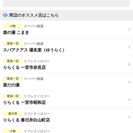
完全個室
半個室あり
ペアルームあり
シャワー室完備
周辺のオススメ店はこちら
フットバスあり
岩盤浴あり
小牧
スーパー銭湯
楽の湯 こまき
専用駐車場あり
有資格者在籍
尾張一宮
スーパー銭湯
日本人スタッフのみ
女性スタッフのみ
スパアクアス 湯友楽（ゆうらく）
スタッフ指名可
Ｗセラピスト
尾張一宮
リフレクソロジー
りらくる 一宮市赤見店
駅から徒歩5分以内
尾張一宮
スーパー銭湯
楽だの湯
こだわり条件を変更
尾張一宮
リフレクソロジー
閉じる
りらくる 一宮市昭和店
春日井
リフレクソロジー
りらくる 春日井白山町店
小牧
リフレクソロジー