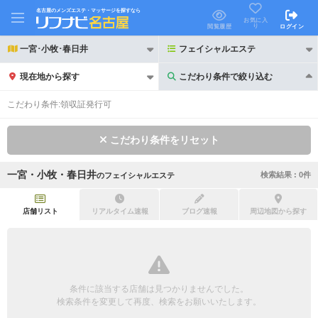
名古屋のメンズエステ・マッサージを探すなら
お気に入
り
閲覧履歴
ログイン
一宮･小牧･春日井
フェイシャルエステ
現在地から探す
こだわり条件で絞り込む
こだわり条件で絞り込む
こだわり条件:
領収証発行可
こだわり条件をリセット
一宮・小牧・春日井
検索結果 :
0
件
の
フェイシャルエステ
21時以降も受付
24時以降も受付
初回割引あり
リピーター割引あり
店舗リスト
リアルタイム速報
ブログ速報
周辺地図から探す
団体割引
ポイントカード有
キャッシュレス決済OK
領収証発行可
条件に該当する店舗は見つかりませんでした。
2名様歓迎
団体様歓迎
検索条件を変更して再度、検索をお願いいたします。