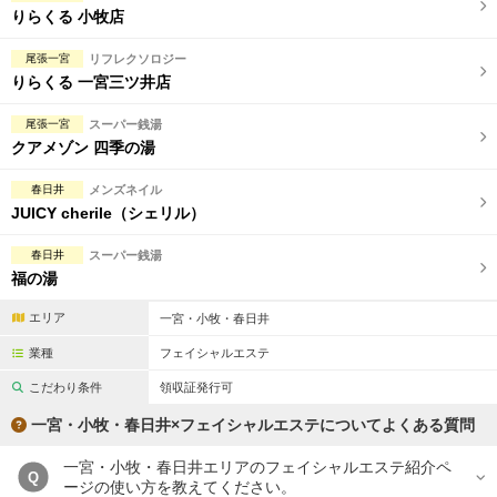
りらくる 小牧店
尾張一宮
リフレクソロジー
りらくる 一宮三ツ井店
尾張一宮
スーパー銭湯
クアメゾン 四季の湯
春日井
メンズネイル
JUICY cherile（シェリル）
春日井
スーパー銭湯
福の湯
エリア
一宮・小牧・春日井
業種
フェイシャルエステ
こだわり条件
領収証発行可
一宮・小牧・春日井×フェイシャルエステについてよくある質問
一宮・小牧・春日井エリアのフェイシャルエステ紹介ペ
Q
ージの使い方を教えてください。