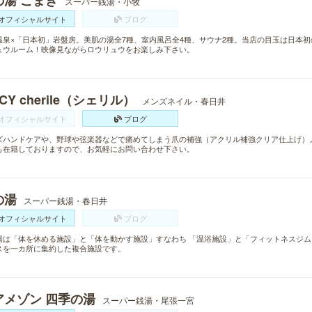
の湯 こまき
スーパー銭湯・小牧
オフィシャルサイト
ブログ
温泉×「日本初」岩盤房。美肌の湯全7種、室内風呂全4種、サウナ2種。当店の目玉は日本初
ュウルーム！映像見ながらロウリュウをお楽しみ下さい。
ICY cherile（シェリル）
メンズネイル・春日井
オフィシャルサイト
ブログ
ズハンドケアや、野球や弦楽器などで痛めてしまう爪の補強（アクリル補強クリア仕上げ）
も在籍しておりますので、お気軽にお問い合わせ下さい。
の湯
スーパー銭湯・春日井
オフィシャルサイト
ブログ
湯は「体を休める施設」と「体を動かす施設」すなわち 「温浴施設」と「フィットネスジ
スを一カ所に集約した複合施設です。
アメゾン 四季の湯
スーパー銭湯・尾張一宮