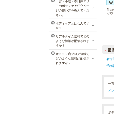
一宮・小牧・春日井エリ
Q
アのボディケア紹介ペー
MEN’S TBC 名古屋本店
昔な
ジの使い方を教えてくだ
って
さい。
メンズTBCは、創業以来男性の健康
的な美を追究してきました。豊富な
ボディケアとはなんです
Q
脱毛メニューを始め、フェイシャル
か？
ケア、下腹引き締め等、各種お得な
体験コースを取り揃えています。選
リアルタイム速報でどの
Q
べる種類の多さで初めての方も安心
ような情報が配信されま
です。
すか？
最
オススメ店ブログ速報で
Q
どのような情報が配信さ
名古
れますか？
千種
一
メン
ボ