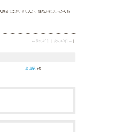
天風呂はございませんが、他の設備はしっかり揃
｜
←前の40件
｜
次の40件→
｜
金山駅
(4)