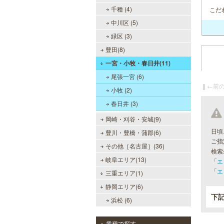
千種 (4)
こだ
中川区 (5)
緑区 (3)
豊田(8)
一宮・小牧・春日井(11)
尾張一宮 (6)
｜
←前の
小牧 (2)
春日井 (3)
岡崎・刈谷・安城(9)
日頃
豊川・豊橋・蒲郡(6)
ご指
その他［名古屋］(36)
検索
岐阜エリア(13)
「
エ
「
エ
三重エリア(1)
静岡エリア(6)
下
浜松 (6)
業種で探す