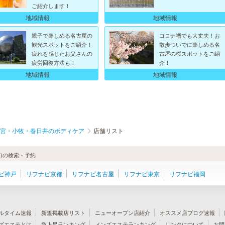
ご紹介します！
地域情報
地域情報
親子で楽しめる名古屋の
コロナ禍でも大丈夫！お
観光スポットをご紹介！
散歩ついでに楽しめる名
疲れを感じたお父さんの
古屋の桜スポットをご紹
疲労回復方法も！
介！
地域情報
地域情報
宮・小牧・春日井のボディケア
店舗リスト
)の検索・予約
ビ神戸
リフナビ京都
リフナビ名古屋
リフナビ東京
リフナビ福岡
ルタイム速報
新規掲載店リスト
ニューオープン店紹介
オススメ店ブログ速報
ズエステとは
急上昇ランキング
メンズエステランキング
リンクについて
お問