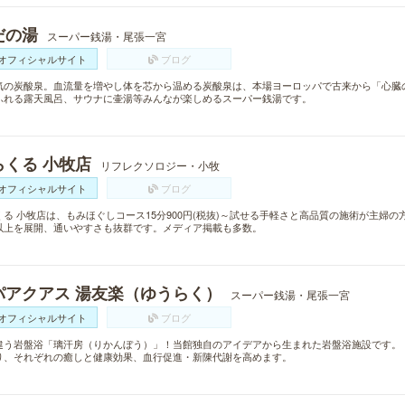
だの湯
スーパー銭湯・尾張一宮
オフィシャルサイト
ブログ
気の炭酸泉。血流量を増やし体を芯から温める炭酸泉は、本場ヨーロッパで古来から「心臓
ふれる露天風呂、サウナに壷湯等みんなが楽しめるスーパー銭湯です。
らくる 小牧店
リフレクソロジー・小牧
オフィシャルサイト
ブログ
くる 小牧店は、もみほぐしコース15分900円(税抜)～試せる手軽さと高品質の施術が主婦の
以上を展開、通いやすさも抜群です。メディア掲載も多数。
パアクアス 湯友楽（ゆうらく）
スーパー銭湯・尾張一宮
オフィシャルサイト
ブログ
違う岩盤浴「璃汗房（りかんぼう）」！当館独自のアイデアから生まれた岩盤浴施設です。
り、それぞれの癒しと健康効果、血行促進・新陳代謝を高めます。