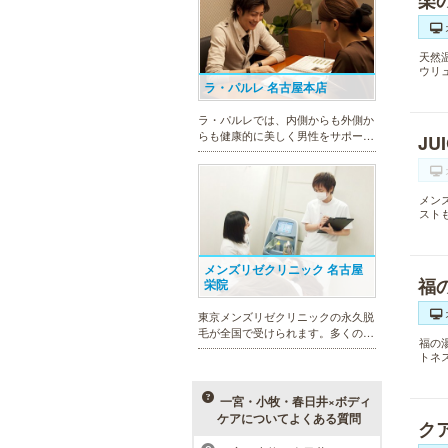
楽
天然
ウリ
ラ・パルレ 名古屋本店
ラ・パルレでは、内側からも外側か
らも健康的に美しく男性をサポー
JU
ト。脱メタボリックやダイエット、
マッチョコースやにきび内外コー
ス、アロマトリートメント等多彩な
メン
メニューをご用意。お得な体験コー
スト
スも多数！
メンズリゼクリニック 名古屋
福
栄院
東京メンズリゼクリニックの永久脱
毛が全国で受けられます。多くの男
福の
性患者様にご支持頂き、新宿1院か
トネ
ら始まったメンズリゼクリニック
が、現在では提携院含め全国10院を
展開するクリニックになりました。
一宮・小牧・春日井×ボディ
ケアについてよくある質問
ク