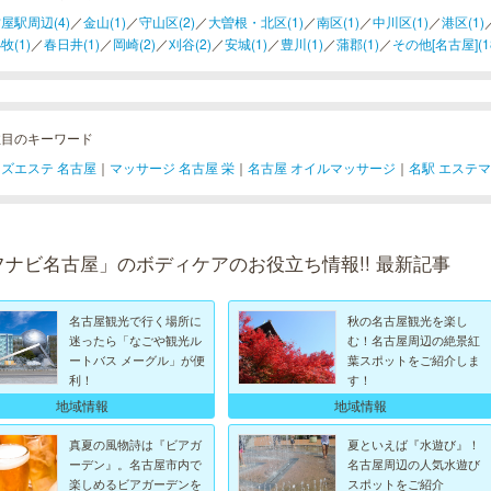
屋駅周辺(4)
／
金山(1)
／
守山区(2)
／
大曽根・北区(1)
／
南区(1)
／
中川区(1)
／
港区(1)
牧(1)
／
春日井(1)
／
岡崎(2)
／
刈谷(2)
／
安城(1)
／
豊川(1)
／
蒲郡(1)
／
その他[名古屋](1
注目のキーワード
ズエステ 名古屋
｜
マッサージ 名古屋 栄
｜
名古屋 オイルマッサージ
｜
名駅 エステ
フナビ名古屋」のボディケアのお役立ち情報!! 最新記事
名古屋観光で行く場所に
秋の名古屋観光を楽し
迷ったら「なごや観光ル
む！名古屋周辺の絶景紅
ートバス メーグル」が便
葉スポットをご紹介しま
利！
す！
地域情報
地域情報
真夏の風物詩は『ビアガ
夏といえば『水遊び』！
ーデン』。名古屋市内で
名古屋周辺の人気水遊び
楽しめるビアガーデンを
スポットをご紹介