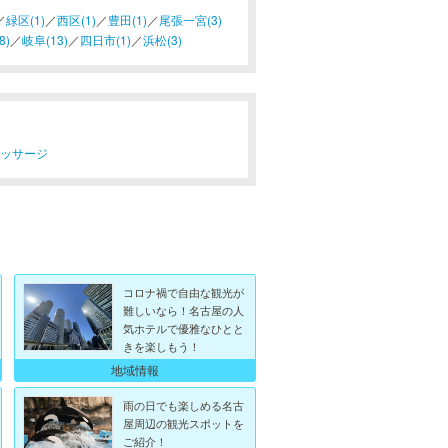
／
緑区(1)
／
西区(1)
／
豊田(1)
／
尾張一宮(3)
8)
／
岐阜(13)
／
四日市(1)
／
浜松(3)
マッサージ
コロナ禍で自由な観光が
難しいなら！名古屋の人
気ホテルで優雅なひとと
きを楽しもう！
地域情報
雨の日でも楽しめる名古
屋周辺の観光スポットを
ご紹介！