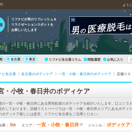
可)
よう
リフナビが男のリフレッシュ＆
リラクゼーションスポットを
お探しいたします
都
名古屋
東京
リフナビ名古屋コラム
閲覧履歴
お気に入り
ナビ名古屋
名古屋のボディケア
一宮・小牧・春日井のボディケア
店舗リス
宮・小牧・春日井のボディケア
屋の一宮・小牧・春日井にある男性歓迎のボディケアを紹介いたします。口コミで
紹介しております。店鋪リストページでは一宮・小牧・春日井エリアにあるボディケ
のボディケア探しには是非、リフナビ名古屋をご活用ください。
0
一宮・小牧・春日井
ボディケア
結果：
件
エリア：
ジャンル：