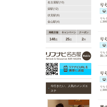
名古屋駅(10)
り
栄駅(12)
伏見駅(6)
りら
金山駅(4)
に3
掲載店舗
キャンペーン
クーポン
り
148
25
2
店
店
件
りら
国に
り
今行きたい、人気のメンズエ
りら
に3
ステ