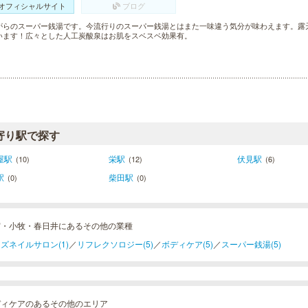
オフィシャルサイト
ブログ
がらのスーパー銭湯です。今流行りのスーパー銭湯とはまた一味違う気分が味わえます。露
います！広々とした人工炭酸泉はお肌をスベスベ効果有。
寄り駅で探す
屋駅
栄駅
伏見駅
(10)
(12)
(6)
駅
柴田駅
(0)
(0)
宮・小牧・春日井にあるその他の業種
ズネイルサロン(1)
／
リフレクソロジー(5)
／
ボディケア(5)
／
スーパー銭湯(5)
ディケアのあるその他のエリア