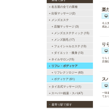
名古屋の全ての業種
楽
出張マッサージ(2)
メンズエステ
今人
店舗マッサージ (3)
感あ
メンズエステティック (15)
メンズ脱毛 (17)
り
フェイシャルエステ (13)
ダイエット・痩身 (13)
りら
ネイルサロン(15)
店舗
リフレ・ボディケア
リフレクソロジー (63)
ス
ボディケア (61)
タイ古式マッサージ(1)
一味
スーパー銭湯・スパ(47)
てお
最寄り駅で探す