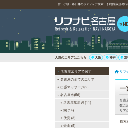
一宮・小牧・春日井のボディケア検索・予約(領収証発行
人気のエリアはこちら
大阪
神戸
京
名古屋エリアで探す
リフ
名古屋の全てのエリア
一
出張マッサージ(2)
名古屋市(56)
名古
名古屋駅周辺 (11)
数ご
栄 (14)
リア
伏見 (3)
検索
金山 (5)