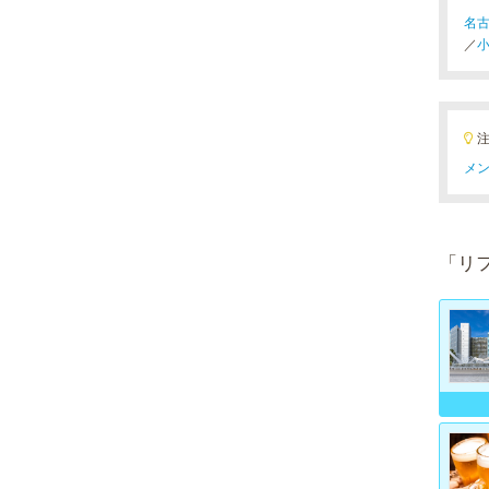
名古
／
小
メン
「リ