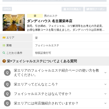
完全個室
半個室あり
OPEN
本日出勤あり
割引クーポン
ペアルームあり
シャワー室完備
栄
男のエステ
フットバスあり
岩盤浴あり
ダンディハウス 名古屋栄本店
脱毛、引き締め、フェイシャル、コリ解消等をお考えの方必見。
専用駐車場あり
お得な体験コースを取り揃えました。ダンディハウスは日本初の
有資格者在籍
男性専用エステサロンとして誕生。毎年1万人以上の方が効果を実
エリア
感しています。
栄
日本人スタッフのみ
女性スタッフのみ
業種
フェイシャルエステ
スタッフ指名可
Ｗセラピスト
こだわり条件
領収証発行可
駅から徒歩5分以内
栄×フェイシャルエステについてよくある質問
栄エリアのフェイシャルエステ紹介ページの使い方を教
こだわり条件を変更
Q
えてください。
閉じる
栄エリアってどんなところ？
Q
フェイシャルエステとはなんですか？
Q
栄エリアには何店舗紹介されていますか？
Q