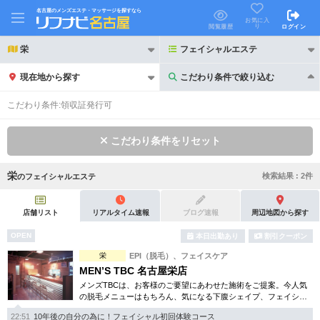
名古屋のメンズエステ・マッサージを探すなら
お気に入
り
閲覧履歴
ログイン
栄
フェイシャルエステ
現在地から探す
こだわり条件で絞り込む
こだわり条件で絞り込む
こだわり条件:
領収証発行可
こだわり条件をリセット
栄
検索結果 :
2
件
の
フェイシャルエステ
21時以降も受付
24時以降も受付
初回割引あり
リピーター割引あり
店舗リスト
リアルタイム速報
ブログ速報
周辺地図から探す
OPEN
本日出勤あり
割引クーポン
団体割引
ポイントカード有
栄
EPI（脱毛）、フェイスケア
キャッシュレス決済OK
領収証発行可
MEN’S TBC 名古屋栄店
メンズTBCは、お客様のご要望にあわせた施術をご提案。今人気
2名様歓迎
団体様歓迎
の脱毛メニューはもちろん、気になる下腹シェイプ、フェイシャ
ルケア等初めての方でも安心のお得な体験コースを各種揃えてい
22:51
10年後の自分の為に！フェイシャル初回体験コース
ます。まずはご体験下さい。