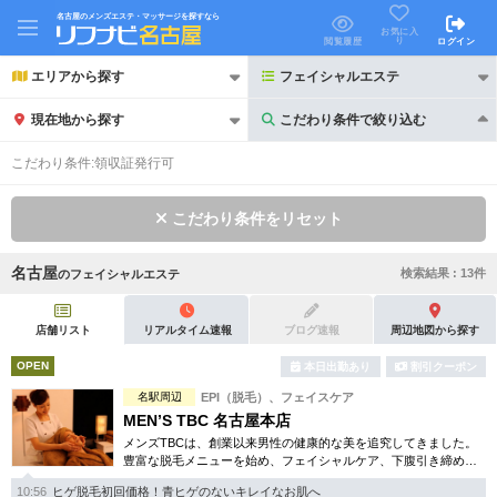
名古屋のメンズエステ・マッサージを探すなら
お気に入
り
閲覧履歴
ログイン
エリアから探す
フェイシャルエステ
現在地から探す
こだわり条件で絞り込む
こだわり条件で絞り込む
こだわり条件:
領収証発行可
こだわり条件をリセット
名古屋
検索結果 :
13
件
の
フェイシャルエステ
21時以降も受付
24時以降も受付
初回割引あり
リピーター割引あり
店舗リスト
リアルタイム速報
ブログ速報
周辺地図から探す
OPEN
本日出勤あり
割引クーポン
団体割引
ポイントカード有
名駅周辺
EPI（脱毛）、フェイスケア
キャッシュレス決済OK
領収証発行可
MEN’S TBC 名古屋本店
メンズTBCは、創業以来男性の健康的な美を追究してきました。
2名様歓迎
団体様歓迎
豊富な脱毛メニューを始め、フェイシャルケア、下腹引き締め
等、各種お得な体験コースを取り揃えています。選べる種類の多
10:56
ヒゲ脱毛初回価格！青ヒゲのないキレイなお肌へ
さで初めての方も安心です。