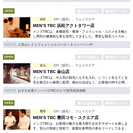
完全個室
半個室あり
OPEN
本日出勤あり
割引クーポン
ペアルームあり
シャワー室完備
浜松
EPI（脱毛）、フェイスケア
フットバスあり
岩盤浴あり
MEN’S TBC 浜松アクトタワー店
メンズTBCは、各種脱毛・痩身・フェイシャル・コスメを主軸と
専用駐車場あり
し男性の健康的な美を追究してきました。豊富な脱毛コースから
有資格者在籍
フェイシャル、ダイエット等幅広いメニューを取り揃えていま
8月07日
人気セレクトフェイシャルコース！キャンペーン中
す。初回割引コースも多彩。
日本人スタッフのみ
女性スタッフのみ
OPEN
本日出勤あり
割引クーポン
スタッフ指名可
Ｗセラピスト
金山
EPI（脱毛）、フェイスケア
駅から徒歩5分以内
MEN’S TBC 金山店
メンズTBCは、今人気の脱毛にも力を入れ、しつこく生えてくる
毛を根元から確実に処理。痛みがほぼなく、お客様の99％が満足
こだわり条件を変更
されています。脱毛他、フェイシャルケアや引き締め等お得な体
8月07日
おすすめ度ナンバー1!TBCのヒゲ脱毛初回体験
験コースも各種ご用意。
閉じる
OPEN
本日出勤あり
割引クーポン
豊田
EPI（脱毛）、フェイスケア
MEN’S TBC 豊田コモ・スクエア店
メンズTBCは、お客様の魅力を最大限引き出すサポートを致しま
す。安心の実績と技術で、創業以来男性の美をリードしてきまし