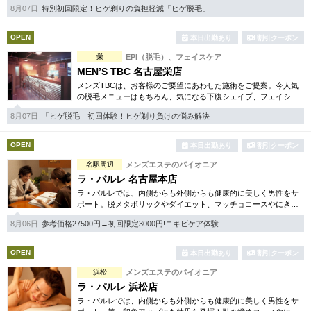
た。人気のメンズ脱毛をはじめ、フェイシャルケア、引き締め等
8月07日
特別初回限定！ヒゲ剃りの負担軽減「ヒゲ脱毛」
お得な体験コースも多数。
OPEN
本日出勤あり
割引クーポン
栄
EPI（脱毛）、フェイスケア
MEN’S TBC 名古屋栄店
メンズTBCは、お客様のご要望にあわせた施術をご提案。今人気
の脱毛メニューはもちろん、気になる下腹シェイプ、フェイシャ
ルケア等初めての方でも安心のお得な体験コースを各種揃えてい
8月07日
「ヒゲ脱毛」初回体験！ヒゲ剃り負けの悩み解決
ます。まずはご体験下さい。
OPEN
本日出勤あり
割引クーポン
名駅周辺
メンズエステのパイオニア
ラ・パルレ 名古屋本店
ラ・パルレでは、内側からも外側からも健康的に美しく男性をサ
ポート。脱メタボリックやダイエット、マッチョコースやにきび
内外コース、アロマトリートメント等多彩なメニューをご用意。
8月06日
参考価格27500円→初回限定3000円!ニキビケア体験
お得な体験コースも多数！
OPEN
本日出勤あり
割引クーポン
浜松
メンズエステのパイオニア
ラ・パルレ 浜松店
ラ・パルレでは、内側からも外側からも健康的に美しく男性をサ