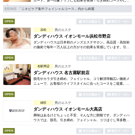
ポート。第一印象アップにも効果を発揮！引き締めコースやにき
び内外コース、アロマトリートメント等多彩なメニューをご用
8月04日
「ニキビケア集中フェイシャルコース」内から綺麗
意。まずは体験から是非。
OPEN
本日出勤あり
割引クーポン
浜松
男のエステ
ダンディハウス イオンモール浜松市野店
ダンディハウスは日本初のメンズエステサロン。高品質・高技術
の施術で毎年一万人以上の方がその効果を実感しています。引き
締め・脱毛・フェイシャル・ブライダルエステ等初回割引も豊富
に取り揃えています。
OPEN
本日出勤あり
割引クーポン
名駅周辺
男のエステ
ダンディハウス 名古屋駅前店
脱毛やカラダ引き締め、フェイシャル、コリ解消等幅広い施術メ
ニューで、お客様のライフスタイルに合ったコースをご提案。各
種お得な体験コースもご用意しています。毎年1万人以上の方がそ
の効果を実感しています。
OPEN
本日出勤あり
割引クーポン
緑区
男のエステ
ダンディハウス イオンモール大高店
興味はあるけどちょっと不安、そんな方に朗報です。ダンディハ
ウスでは、脱毛、引き締め、フェイシャル、コリほぐし等多数の
お得な体験コースをご用意。確かな技術で毎年1万人以上の方がそ
の効果を実感しています。
OPEN
本日出勤あり
割引クーポン