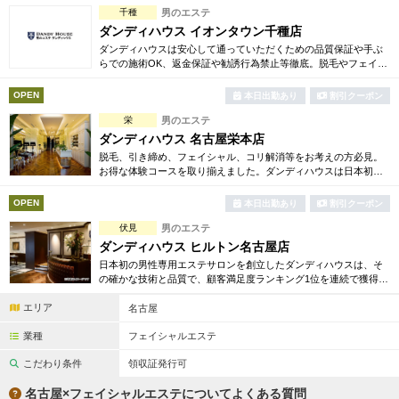
千種
男のエステ
ダンディハウス イオンタウン千種店
ダンディハウスは安心して通っていただくための品質保証や手ぶ
らでの施術OK、返金保証や勧誘行為禁止等徹底。脱毛やフェイシ
ャル、引き締め、コリ解消等豊富でお得な体験コースも多数ご用
意しております。
OPEN
本日出勤あり
割引クーポン
栄
男のエステ
ダンディハウス 名古屋栄本店
脱毛、引き締め、フェイシャル、コリ解消等をお考えの方必見。
お得な体験コースを取り揃えました。ダンディハウスは日本初の
男性専用エステサロンとして誕生。毎年1万人以上の方が効果を実
感しています。
OPEN
本日出勤あり
割引クーポン
伏見
男のエステ
ダンディハウス ヒルトン名古屋店
日本初の男性専用エステサロンを創立したダンディハウスは、そ
の確かな技術と品質で、顧客満足度ランキング1位を連続で獲得。
引き締め、脱毛、フェイシャル、コリ解消等お得な体験コースを
エリア
多数ご用意しております。
名古屋
業種
フェイシャルエステ
こだわり条件
領収証発行可
名古屋×フェイシャルエステについてよくある質問