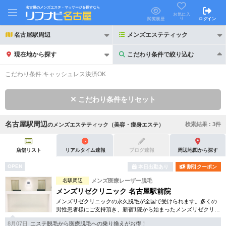
名古屋のメンズエステ・マッサージを探すなら
お気に入
り
閲覧履歴
ログイン
名古屋駅周辺
メンズエステティック
現在地から探す
こだわり条件で絞り込む
こだわり条件で絞り込む
こだわり条件:
キャッシュレス決済OK
こだわり条件をリセット
名古屋駅周辺
検索結果 :
3
件
の
メンズエステティック（美容・痩身エステ）
21時以降も受付
24時以降も受付
初回割引あり
リピーター割引あり
店舗リスト
リアルタイム速報
ブログ速報
周辺地図から探す
OPEN
本日出勤あり
割引クーポン
団体割引
ポイントカード有
名駅周辺
メンズ医療レーザー脱毛
キャッシュレス決済OK
領収証発行可
メンズリゼクリニック 名古屋駅前院
メンズリゼクリニックの永久脱毛が全国で受けられます。多くの
2名様歓迎
団体様歓迎
男性患者様にご支持頂き、新宿1院から始まったメンズリゼクリニ
ックが、現在では提携院含め全国10院を展開するクリニックにな
8月07日
エステ脱毛から医療脱毛への乗り換えがお得！
りました。