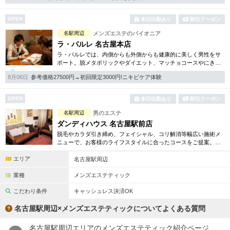
完全個室
半個室あり
OPEN
本日出勤あり
割引クーポン
ペアルームあり
シャワー室完備
名駅周辺
メンズエステのパイオニア
フットバスあり
岩盤浴あり
ラ・パルレ 名古屋本店
ラ・パルレでは、内側からも外側からも健康的に美しく男性をサ
専用駐車場あり
ポート。脱メタボリックやダイエット、マッチョコースやにきび
有資格者在籍
内外コース、アロマトリートメント等多彩なメニューをご用意。
8月06日
参考価格27500円→初回限定3000円!ニキビケア体験
お得な体験コースも多数！
日本人スタッフのみ
女性スタッフのみ
OPEN
本日出勤あり
割引クーポン
スタッフ指名可
Ｗセラピスト
名駅周辺
男のエステ
駅から徒歩5分以内
ダンディハウス 名古屋駅前店
脱毛やカラダ引き締め、フェイシャル、コリ解消等幅広い施術メ
ニューで、お客様のライフスタイルに合ったコースをご提案。各
こだわり条件を変更
種お得な体験コースもご用意しています。毎年1万人以上の方がそ
エリア
の効果を実感しています。
名古屋駅周辺
業種
メンズエステティック
閉じる
こだわり条件
キャッシュレス決済OK
名古屋駅周辺×メンズエステティックについてよくある質問
名古屋駅周辺エリアのメンズエステティック紹介ページ