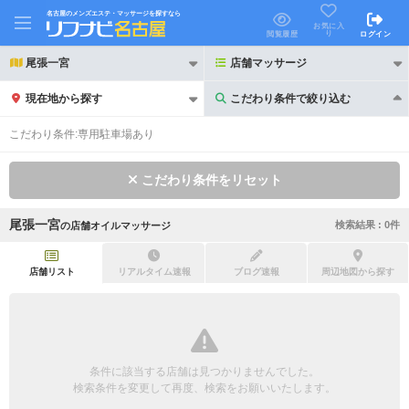
名古屋のメンズエステ・マッサージを探すなら
お気に入
り
閲覧履歴
ログイン
尾張一宮
店舗マッサージ
現在地から探す
こだわり条件で絞り込む
こだわり条件で絞り込む
こだわり条件:
専用駐車場あり
こだわり条件をリセット
尾張一宮
検索結果 :
0
件
の
店舗オイルマッサージ
21時以降も受付
24時以降も受付
初回割引あり
リピーター割引あり
店舗リスト
リアルタイム速報
ブログ速報
周辺地図から探す
団体割引
ポイントカード有
キャッシュレス決済OK
領収証発行可
条件に該当する店舗は見つかりませんでした。
2名様歓迎
団体様歓迎
検索条件を変更して再度、検索をお願いいたします。