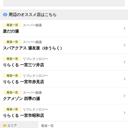
完全個室
半個室あり
ペアルームあり
シャワー室完備
周辺のオススメ店はこちら
フットバスあり
岩盤浴あり
尾張一宮
スーパー銭湯
楽だの湯
専用駐車場あり
有資格者在籍
尾張一宮
スーパー銭湯
日本人スタッフのみ
女性スタッフのみ
スパアクアス 湯友楽（ゆうらく）
スタッフ指名可
Ｗセラピスト
尾張一宮
リフレクソロジー
りらくる 一宮三ツ井店
駅から徒歩5分以内
尾張一宮
リフレクソロジー
りらくる 一宮市赤見店
こだわり条件を変更
尾張一宮
スーパー銭湯
閉じる
クアメゾン 四季の湯
尾張一宮
リフレクソロジー
りらくる 一宮市昭和店
エリア
尾張一宮