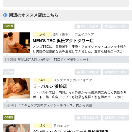
完全個室
半個室あり
ペアルームあり
シャワー室完備
周辺のオススメ店はこちら
フットバスあり
岩盤浴あり
OPEN
本日出勤あり
割引クーポン
浜松
EPI（脱毛）、フェイスケア
専用駐車場あり
有資格者在籍
MEN’S TBC 浜松アクトタワー店
メンズTBCは、各種脱毛・痩身・フェイシャル・コスメを主軸と
日本人スタッフのみ
女性スタッフのみ
し男性の健康的な美を追究してきました。豊富な脱毛コースから
フェイシャル、ダイエット等幅広いメニューを取り揃えていま
スタッフ指名可
Ｗセラピスト
8月05日
年間16万人以上が利用！TBCでヒゲ脱毛スタート！
す。初回割引コースも多彩。
駅から徒歩5分以内
OPEN
本日出勤あり
割引クーポン
浜松
メンズエステのパイオニア
こだわり条件を変更
ラ・パルレ 浜松店
ラ・パルレでは、内側からも外側からも健康的に美しく男性をサ
ポート。第一印象アップにも効果を発揮！引き締めコースやにき
閉じる
び内外コース、アロマトリートメント等多彩なメニューをご用
8月04日
「ニキビケア集中フェイシャルコース」内から綺麗
意。まずは体験から是非。
OPEN
本日出勤あり
割引クーポン
浜松
男のエステ