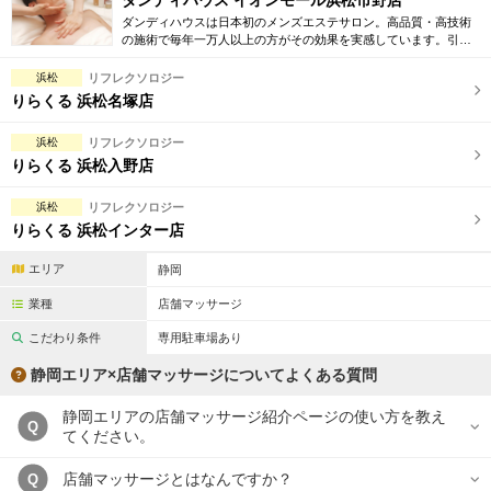
ダンディハウス イオンモール浜松市野店
ダンディハウスは日本初のメンズエステサロン。高品質・高技術
の施術で毎年一万人以上の方がその効果を実感しています。引き
締め・脱毛・フェイシャル・ブライダルエステ等初回割引も豊富
に取り揃えています。
浜松
リフレクソロジー
りらくる 浜松名塚店
浜松
リフレクソロジー
りらくる 浜松入野店
浜松
リフレクソロジー
りらくる 浜松インター店
エリア
静岡
業種
店舗マッサージ
こだわり条件
専用駐車場あり
静岡エリア×店舗マッサージについてよくある質問
静岡エリアの店舗マッサージ紹介ページの使い方を教え
Q
てください。
店舗マッサージとはなんですか？
Q