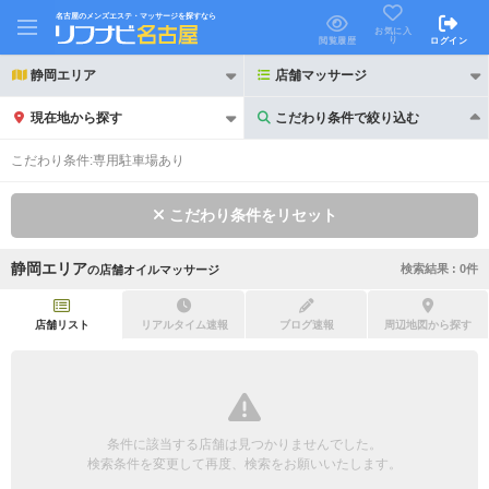
名古屋のメンズエステ・マッサージを探すなら
お気に入
り
閲覧履歴
ログイン
静岡エリア
店舗マッサージ
現在地から探す
こだわり条件で絞り込む
こだわり条件で絞り込む
こだわり条件:
専用駐車場あり
こだわり条件をリセット
静岡エリア
検索結果 :
0
件
の
店舗オイルマッサージ
21時以降も受付
24時以降も受付
初回割引あり
リピーター割引あり
店舗リスト
リアルタイム速報
ブログ速報
周辺地図から探す
団体割引
ポイントカード有
キャッシュレス決済OK
領収証発行可
条件に該当する店舗は見つかりませんでした。
2名様歓迎
団体様歓迎
検索条件を変更して再度、検索をお願いいたします。