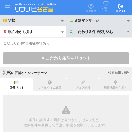
名古屋のメンズエステ・マッサージを探すなら
お気に入
り
閲覧履歴
ログイン
浜松
店舗マッサージ
現在地から探す
こだわり条件で絞り込む
こだわり条件で絞り込む
こだわり条件:
専用駐車場あり
こだわり条件をリセット
浜松
検索結果 :
0
件
の
店舗オイルマッサージ
21時以降も受付
24時以降も受付
初回割引あり
リピーター割引あり
店舗リスト
リアルタイム速報
ブログ速報
周辺地図から探す
団体割引
ポイントカード有
キャッシュレス決済OK
領収証発行可
条件に該当する店舗は見つかりませんでした。
2名様歓迎
団体様歓迎
検索条件を変更して再度、検索をお願いいたします。