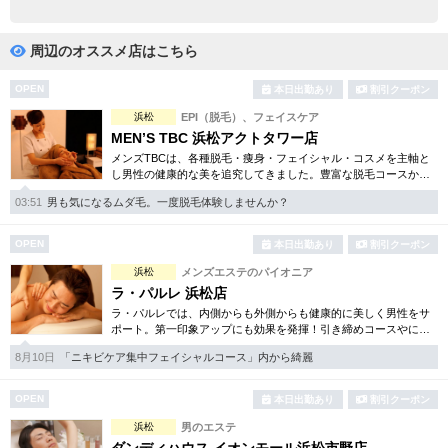
完全個室
半個室あり
ペアルームあり
シャワー室完備
周辺のオススメ店はこちら
フットバスあり
岩盤浴あり
OPEN
本日出勤あり
割引クーポン
浜松
EPI（脱毛）、フェイスケア
専用駐車場あり
有資格者在籍
MEN’S TBC 浜松アクトタワー店
メンズTBCは、各種脱毛・痩身・フェイシャル・コスメを主軸と
日本人スタッフのみ
女性スタッフのみ
し男性の健康的な美を追究してきました。豊富な脱毛コースから
フェイシャル、ダイエット等幅広いメニューを取り揃えていま
スタッフ指名可
Ｗセラピスト
03:51
男も気になるムダ毛。一度脱毛体験しませんか？
す。初回割引コースも多彩。
駅から徒歩5分以内
OPEN
本日出勤あり
割引クーポン
浜松
メンズエステのパイオニア
こだわり条件を変更
ラ・パルレ 浜松店
ラ・パルレでは、内側からも外側からも健康的に美しく男性をサ
ポート。第一印象アップにも効果を発揮！引き締めコースやにき
閉じる
び内外コース、アロマトリートメント等多彩なメニューをご用
8月10日
「ニキビケア集中フェイシャルコース」内から綺麗
意。まずは体験から是非。
OPEN
本日出勤あり
割引クーポン
浜松
男のエステ