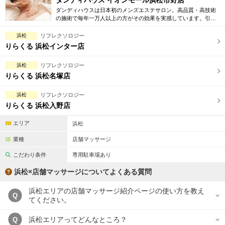
ダンディハウス イオンモール浜松市野店
ダンディハウスは日本初のメンズエステサロン。高品質・高技術
の施術で毎年一万人以上の方がその効果を実感しています。引き
締め・脱毛・フェイシャル・ブライダルエステ等初回割引も豊富
に取り揃えています。
浜松
リフレクソロジー
りらくる 浜松インター店
浜松
リフレクソロジー
りらくる 浜松名塚店
浜松
リフレクソロジー
りらくる 浜松入野店
エリア
浜松
業種
店舗マッサージ
こだわり条件
専用駐車場あり
浜松×店舗マッサージについてよくある質問
浜松エリアの店舗マッサージ紹介ページの使い方を教え
Q
てください。
浜松エリアってどんなところ？
Q