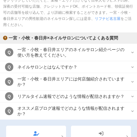
をクリックしていただくと、業種・エリアだけでなく日本人セラピストのみ、
完全個室
半個室あり
深夜の受付可能な店舗、クレジットカードOK、ポイントカード有、領収証発行
可の店舗等を絞り込んで、より詳細に検索することができます。一宮・小牧・
ペアルームあり
シャワー室完備
春日井エリアの男性歓迎のネイルサロン探しには是非、
リフナビ名古屋
をご活
用ください。
フットバスあり
岩盤浴あり
一宮・小牧・春日井×ネイルサロンについてよくある質問
専用駐車場あり
有資格者在籍
一宮・小牧・春日井エリアのネイルサロン紹介ページの
日本人スタッフのみ
女性スタッフのみ
Q
使い方を教えてください。
スタッフ指名可
Ｗセラピスト
ネイルサロンとはなんですか？
Q
駅から徒歩5分以内
一宮・小牧・春日井エリアには何店舗紹介されています
Q
か？
こだわり条件を変更
リアルタイム速報でどのような情報が配信されますか？
Q
閉じる
オススメ店ブログ速報でどのような情報が配信されます
Q
か？