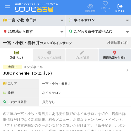
名古屋のメンズエステ・マッサージを探すなら
お気に入
り
閲覧履歴
ログイン
一宮･小牧･春日井
ネイルサロン
現在地から探す
こだわり条件で絞り込む
こだわり条件で絞り込む
一宮・小牧・春日井
検索結果 :
1
件
の
メンズネイルサロン
店舗リスト
リアルタイム速報
ブログ速報
周辺地図から探す
春日井
メンズネイル
JUICY cherile（シェリル）
21時以降も受付
24時以降も受付
エリア
一宮・小牧・春日井
初回割引あり
リピーター割引あり
業種
ネイルサロン
団体割引
ポイントカード有
こだわり条件
指定なし
キャッシュレス決済OK
領収証発行可
名古屋の一宮・小牧・春日井にある男性歓迎のネイルサロンを紹介。店舗の詳
細情報だけでなく新着情報、料金メニュー、お得なキャンペーン・イベント、
2名様歓迎
団体様歓迎
リフナビ名古屋限定のクーポンなどをご覧いただけます。「条件変更」ボタン