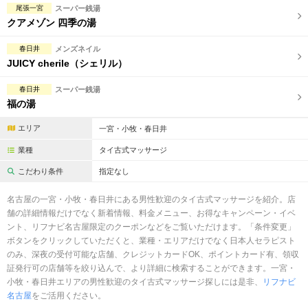
尾張一宮
スーパー銭湯
クアメゾン 四季の湯
春日井
メンズネイル
JUICY cherile（シェリル）
春日井
スーパー銭湯
福の湯
エリア
一宮・小牧・春日井
業種
タイ古式マッサージ
こだわり条件
指定なし
名古屋の一宮・小牧・春日井にある男性歓迎のタイ古式マッサージを紹介。店
舗の詳細情報だけでなく新着情報、料金メニュー、お得なキャンペーン・イベ
ント、リフナビ名古屋限定のクーポンなどをご覧いただけます。「条件変更」
ボタンをクリックしていただくと、業種・エリアだけでなく日本人セラピスト
のみ、深夜の受付可能な店舗、クレジットカードOK、ポイントカード有、領収
証発行可の店舗等を絞り込んで、より詳細に検索することができます。一宮・
小牧・春日井エリアの男性歓迎のタイ古式マッサージ探しには是非、
リフナビ
名古屋
をご活用ください。