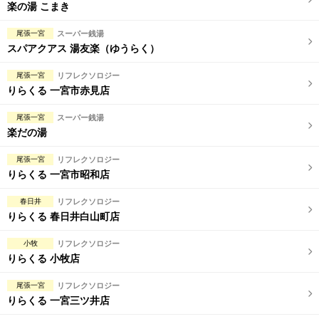
完全個室
半個室あり
楽の湯 こまき
ペアルームあり
シャワー室完備
尾張一宮
スーパー銭湯
スパアクアス 湯友楽（ゆうらく）
フットバスあり
岩盤浴あり
尾張一宮
リフレクソロジー
専用駐車場あり
有資格者在籍
りらくる 一宮市赤見店
日本人スタッフのみ
女性スタッフのみ
尾張一宮
スーパー銭湯
楽だの湯
スタッフ指名可
Ｗセラピスト
尾張一宮
リフレクソロジー
駅から徒歩5分以内
りらくる 一宮市昭和店
春日井
リフレクソロジー
こだわり条件を変更
りらくる 春日井白山町店
閉じる
小牧
リフレクソロジー
りらくる 小牧店
尾張一宮
リフレクソロジー
りらくる 一宮三ツ井店