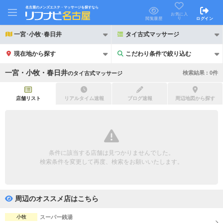
名古屋のメンズエステ・マッサージを探すなら
お気に入
り
閲覧履歴
ログイン
一宮･小牧･春日井
タイ古式マッサージ
現在地から探す
こだわり条件で絞り込む
こだわり条件で絞り込む
一宮・小牧・春日井
検索結果 :
0
件
の
タイ古式マッサージ
店舗リスト
リアルタイム速報
ブログ速報
周辺地図から探す
21時以降も受付
24時以降も受付
初回割引あり
リピーター割引あり
条件に該当する店舗は見つかりませんでした。
検索条件を変更して再度、検索をお願いいたします。
団体割引
ポイントカード有
キャッシュレス決済OK
領収証発行可
周辺のオススメ店はこちら
2名様歓迎
団体様歓迎
小牧
スーパー銭湯