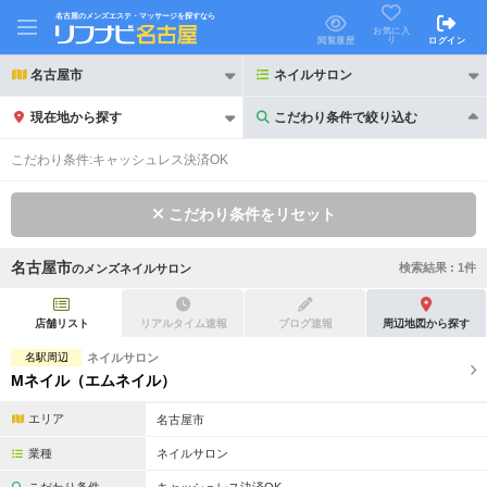
名古屋のメンズエステ・マッサージを探すなら
お気に入
り
閲覧履歴
ログイン
名古屋市
ネイルサロン
現在地から探す
こだわり条件で絞り込む
こだわり条件で絞り込む
こだわり条件:
キャッシュレス決済OK
こだわり条件をリセット
名古屋市
検索結果 :
1
件
の
メンズネイルサロン
21時以降も受付
24時以降も受付
初回割引あり
リピーター割引あり
店舗リスト
リアルタイム速報
ブログ速報
周辺地図から探す
名駅周辺
ネイルサロン
団体割引
ポイントカード有
Mネイル（エムネイル）
キャッシュレス決済OK
領収証発行可
エリア
名古屋市
2名様歓迎
団体様歓迎
業種
ネイルサロン