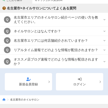
こだわり条件
キャッシュレス決済OK
完全個室
半個室あり
名古屋市×ネイルサロンについてよくある質問
ペアルームあり
シャワー室完備
名古屋市エリアのネイルサロン紹介ページの使い方を教
Q
フットバスあり
岩盤浴あり
えてください。
専用駐車場あり
有資格者在籍
ネイルサロンとはなんですか？
Q
日本人スタッフのみ
女性スタッフのみ
名古屋市エリアには何店舗紹介されていますか？
Q
スタッフ指名可
Ｗセラピスト
リアルタイム速報でどのような情報が配信されますか？
Q
駅から徒歩5分以内
オススメ店ブログ速報でどのような情報が配信されます
Q
か？
こだわり条件を変更
閉じる
新規会員登録
ログイン
名古屋市のネイルサロン