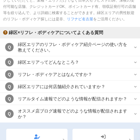
クしていただくと、業種・エリアだけでなく日本人セラピストのみ、深夜の受
完全個室
半個室あり
付可能な店舗、クレジットカードOK、ポイントカード有、領収証発行可の店舗
等を絞り込んで、より詳細に検索することができます。緑区エリアの男性歓迎
ペアルームあり
シャワー室完備
のリフレ・ボディケア探しには是非、
リフナビ名古屋
をご活用ください。
フットバスあり
岩盤浴あり
緑区×リフレ・ボディケアについてよくある質問
専用駐車場あり
有資格者在籍
緑区エリアのリフレ・ボディケア紹介ページの使い方を
Q
教えてください。
日本人スタッフのみ
女性スタッフのみ
緑区エリアってどんなところ？
Q
スタッフ指名可
Ｗセラピスト
リフレ・ボディケアとはなんですか？
Q
駅から徒歩5分以内
緑区エリアには何店舗紹介されていますか？
Q
こだわり条件を変更
リアルタイム速報でどのような情報が配信されますか？
Q
閉じる
オススメ店ブログ速報でどのような情報が配信されます
Q
か？