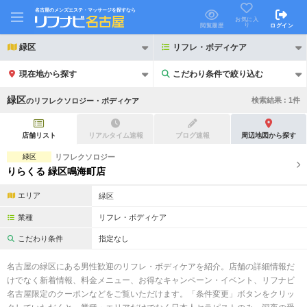
名古屋のメンズエステ・マッサージを探すなら
お気に入
り
閲覧履歴
ログイン
緑区
リフレ・ボディケア
現在地から探す
こだわり条件で絞り込む
こだわり条件で絞り込む
緑区
検索結果 :
1
件
の
リフレクソロジー・ボディケア
店舗リスト
リアルタイム速報
ブログ速報
周辺地図から探す
緑区
リフレクソロジー
りらくる 緑区鳴海町店
21時以降も受付
24時以降も受付
エリア
緑区
初回割引あり
リピーター割引あり
業種
リフレ・ボディケア
団体割引
ポイントカード有
こだわり条件
指定なし
キャッシュレス決済OK
領収証発行可
名古屋の緑区にある男性歓迎のリフレ・ボディケアを紹介。店舗の詳細情報だ
けでなく新着情報、料金メニュー、お得なキャンペーン・イベント、リフナビ
2名様歓迎
団体様歓迎
名古屋限定のクーポンなどをご覧いただけます。「条件変更」ボタンをクリッ